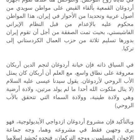
أردوغان القمعية بألقاء القبض على مواطن سويدي من
أصول عربية وتحديدا من الأحواز في إيران، هذا المواطن
محكوم عليه بالإعدام من قبل النظام الإيراني
الفاشيستي، بحيث تمت الصفقة من أجل أن تقوم إيران
بدورها تسليم ثلاثة من حزب العمال الكردستاني إلى
تركيا.
في السياق ذاته فإن خيانة أردوغان لنجم الدين أربكان
معروفة على نطاق واسع، مع العلم أن أربكان كان يمثل
الأب الروحي لأردوغان. يقول سيدنا عيسى عليه السلام
(لا ينال ملكوت الله أحدا ما لم يولد مرتين، ولادة أرضية
وهي ولادة طينية، وولادة السماء التي تتحقق بالأب
الروحي)
وبالتأكيد فإن مشروع أردوغان ازدواجي الأيديولوجية، فهو
يرى وجهين فقط في مشروعه وهما، وجه جماعة
الإخوان المسلمين، ووجه التركمان، فنجده يُحشد إسلاميا