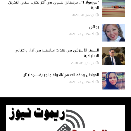
"فورمولا 1".. فرستابن يتفوق في آخر تجارب سباق البحرين
الحرة
نوفمبر 28, 2020
رجائي
أغسطس 23, 2021
السفير الأميركي في بغداد: ساستمر في أداءِ واجباتي
الاعتيادية
ديسمبر 03, 2020
المواطن وحقه الخدمي/الدولة والجباية.....جدليتان
أغسطس 23, 2021