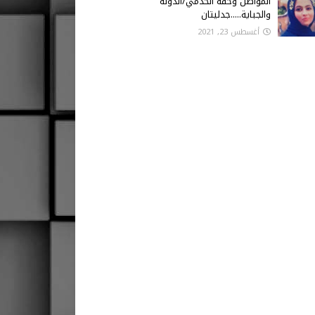
المواطن وحقه الخدمي/الدولة
والجباية.....جدليتان
أغسطس 23, 2021