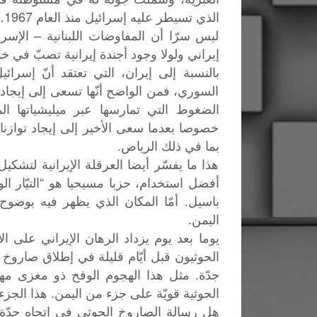
الذي تسيطر عليه إسرائيل منذ العام 1967…
ليس سرّا أن المفاوضات اللبنانية – الإسرا
إيراني ولولا وجود أجندة إيرانية تصبّ في خ
بالنسبة إلى إيران، التي تعتقد أنّ إسر
السوري، فمن الواضح أنّها تسعى إلى إيجاد م
الضغوط التي تمارسها عبر ميليشياتها 
خصوصا بعدما سعى الأخير إلى إيجاد توازنات
بما في ذلك الرياض.
هذا ما يفسّر أيضا العرقلة الإيرانية لتشك
أفضل استخدام، حزبا مسيحيا هو “التيّار ا
باسيل. أمّا المكان الذي يظهر فيه بوضوح 
اليمن.
يوما بعد يوم يزداد الرهان الإيراني على ال
الحوثيون قبل أيّام قليلة في إطلاق صاروخ
جدّة. مثل هذا الهجوم الوقح ذو مغزى مه
الحوثية قويّة على جزء من اليمن. هذا الجزء
هل رسالة الصاروخ الحوثي في اتجاه جدّة ر