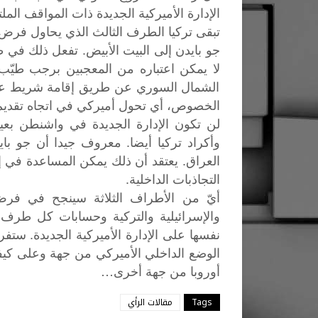
الإدارة الأميركية الجديدة ذات المواقف الم
تبقى تركيا الطرف الثالث الذي يحاول فرض 
جو بايدن إلى البيت الأبيض. تفعل ذلك في
لا يمكن اعتباره من المعجبين برجب طيّب 
الشمال السوري عن طريق إقامة شريط عاز
الخصوص، أي تحول أميركي في اتجاه تقديم ا
لن تكون الإدارة الجديدة في واشنطن بعي
وأكراد تركيا أيضا. معروف جيدا أن جو با
العراق. يعتقد أن ذلك يمكن المساعدة في إ
التجاذبات الداخلية.
أيّ
من
الأطراف
الثلاثة
سينجح
في
فرض
والإسرائيلية
والتركية
وحسابات
كل
طرف
.
نفسها
على
الإدارة
الأميركية
الجديدة
ستفر
الوضع
الداخلي
الأميركي
من
جهة
وعلى
كيف
…
أوروبا
من
جهة
أخرى
Tags
مقالات الرأي