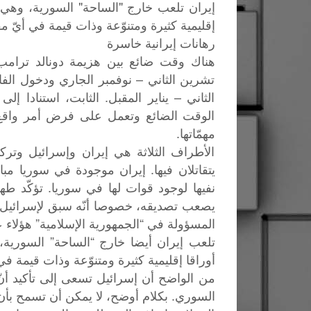
إيران تلعب خارج "الساحة" السورية، وهي تري
إقليمية كثيرة ومتنوّعة وذات قيمة في أيّ م
رهانات إيرانية خاسرة
هناك وقت ضائع بين هزيمة دونالد ترامب 
تشرين الثاني – نوفمبر الجاري ودخول الفا
الثاني – يناير المقبل. الثابت، استنادا إ
الوقت الضائع وتعمل على فرض أمر واقع 
مهمّاتها.
الأطراف الثلاثة هي إيران وإسرائيل وتركيا
يتقاتلان فيها. إيران موجودة في سوريا مب
نفيها لوجود قوات لها في سوريا. تؤكّد طه
يصعب تصديقه، خصوصا أنّه سبق لإسرائيل أ
المسؤولة في “الجمهورية الإسلامية” هؤلاء عل
تلعب إيران أيضا خارج “الساحة” السورية، و
أوراقا إقليمية كثيرة ومتنوّعة وذات قيمة ف
من الواضح أن إسرائيل تسعى إلى تأكيد أن
السوري. بكلام أوضح، لا يمكن أن تسمح بأن