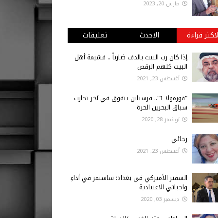
مارس 20, 2023
لاكثر قراءة
الاحدث
تعليقات
إذا كان رب البيت بالدف ضارباً .. فشيمة أهل
البيت كلهم الرقص
أغسطس 23, 2021
"فورمولا 1".. فرستابن يتفوق في آخر تجارب
سباق البحرين الحرة
نوفمبر 28, 2020
رجائي
أغسطس 23, 2021
السفير الأميركي في بغداد: ساستمر في أداءِ
واجباتي الاعتيادية
ديسمبر 03, 2020