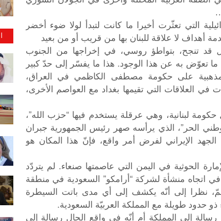
ئيلية التي تعثّرت أخيرا ما كانت لتبدأ لولا ضوء أخضر
ا
دمة أهداف لا علاقة للبنان بها من قريب أو من بعيد
ائيل قد تنجح، بتواطؤ روسي، في إخراجها من الجنوب
ا تعوّض به عن هذا الوجود. هذا ما يفسّر إلى حدّ كبير
المذهبية على حكومة مصطفى الكاظمي في العراق،
 في العلاقات التي تقيمها بغداد مع العواصم الأخرى،
يل حكومة لبنانية، وهي عرقلة يستخدم فيها “حزب الله”،
لوطني الحر”، الذي يرأسه صهر رئيس الجمهورية جبران
الجهد الإيراني لفرض أمر واقع، فإنّ هذا المكان هو
إمارة الحوثية في اليمن التي عاصمتها صنعاء. لم يتردّد
 في اتجاه منشأة لشركة “أرامكو” السعودية في منطقة
مّ، نظرا إلى أنّه يكشف إلى أي مدى باتت السيطرة
 ذو حدود طويلة مع المملكة العربيّة السعودية.
سالة إلى المملكة أم أنّه في واقع الحال رسالة إلى