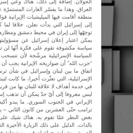
الجولان. إضافة إلى ذلك، هناك وعي إسر
العراق. وهذا ما يفسّر الغارات المستمرّة 
منطقة أقامت فيها الميليشيات الإيرانية قو
إلى إسرائيل التي بدأت تعلن، خلافا لما
توجهّها إلى إيران في محيط دمشق ومطارها 
يمكن اعتبار إعلان إسرائيل عن مسؤوليته
سياسة مكشوفة تقوم على فكرة أنّها لن تس
السياسة الإسرائيلية مرشّحة لأن تنسحب
“حزب الله” أن صواريخه الإيرانية يجب أن
اتفاق ما بين لبنان وإسرائيل في شأن ترسيم
الإسرائيلية، التي تعثّرت أخيرا، ما كانت لتب
في خدمة أهداف لا علاقة للبنان بها من قري
ليس معروفا إلى أيّ حدّ يمكن أن تذهب إسرا
الإيراني في الجنوب السوري. ما يبدو أكيدا
ترامب حتّى العشرين من كانون الثاني – ينا
بغض النظر عمّا تقوم به. هناك شيك على ب
بالذات. الدليل على ذلك الزيارة الأخيرة ال
العبرية، وشملت جولة له في مستوطنة في 