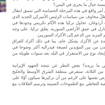
لتبسة حيال ما يجري في اليمن؟
أمر واقع في هذه المرحلة الحساسة التي تسبق انتقال
 ظلّ مخاوف من سياسات الرئيس الأميركي الجديد الذي
أردوغان. تحاول تركيا هذه الأيّام تكريس وجودها في
ل في عمق الأراضي السورية. يقلق تركيا، على وجه
لمزيد من الدعم إلى الأكراد السوريين.
دة عن الأكراد بشكل عام، بما في ذلك أكراد العراق
يدن من بين المؤيدين لصيغة فيدرالية أكثر وضوحا في
يجاد نوع من الاستقرار في البلد بعد سنوات طويلة من
ما
يريده؟
بغض
النظر
عن
نتيجة
الجهود
الإيرانية
من
الثلاثة،
ستفرض
منطقة
الشرق
الأوسط
والخليج
ض
نفسها
على
الرغم
من
أن
تركيزها
سيكون
أوّلا
على
ية
التعاطي
مع
الطموحات
الصينية
وترميم
العلاقات
مع