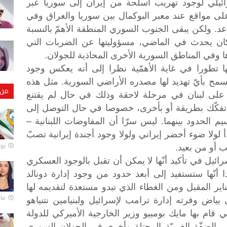
ائيلي لوجود تهريب أسلحة من إيران إلى سوريا عبر
على مواقع عند معبر البوكمال بين سوريا والعراق وفي
اعد. ولكن يبقى الجنوب السوري المنطقة الأهمّ بالنسبة
 كان يحدث في الماضي، مسؤوليتها عن الضربات التي
وفي المناطق السورية الأخرى المحاذية للجولان.
ا تطورا في غاية الأهمّية نظرا إلى أنه يعكس وجود
مح بأيّ تهديد لها مصدره الأراضي السورية. مثل هذه
من 
 على لبنان في مرحلة لاحقة وذلك في حال لم يقتنع
 تفكّك بطريقة أو بأخرى، خصوصا في حال التوصل إلى
 الحدود بينهما. ليس سرّا أن المفاوضات اللبنانية –
دأ لولا ضوء أخضر إيراني ولولا وجود أجندة إيرانية تصبّ
ب أو من بعيد.
يونيو
ئيل في تأكيد أنّها لا يمكن أن تقبل بالوجود العسكري
 أنّها ستستفيد إلى أبعد حدود من وجود إدارة دونالد
ير المقبل ومن الغطاء الذي تبدو مستعدة لتقديمه لها
ياض وفرته إدارة ترامب لإسرائيل ولبنيامين نتنياهو
مارس 
تي قام بها مايك بومبيو وزير الخارجية الأميركي للدولة
الضفّة الغربيّة المحتلة وأخرى في الجولان السوري