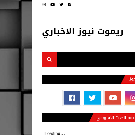
ريموت نيوز الاخباري
عونا
فة الحدث الاسبوعي