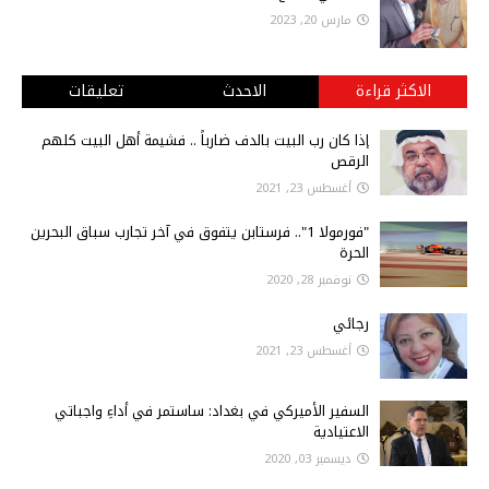
مارس 20, 2023
الاكثر قراءة
الاحدث
تعليقات
إذا كان رب البيت بالدف ضارباً .. فشيمة أهل البيت كلهم
الرقص
أغسطس 23, 2021
"فورمولا 1".. فرستابن يتفوق في آخر تجارب سباق البحرين
الحرة
نوفمبر 28, 2020
رجائي
أغسطس 23, 2021
السفير الأميركي في بغداد: ساستمر في أداءِ واجباتي
الاعتيادية
ديسمبر 03, 2020