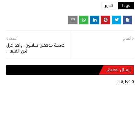
Tags
تقارير
أقدم
أحدث
خمسة مدججين يقابلون...واحد اعزل
لمن الغلبه…
إرسال تعليق
0 تعليقات