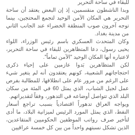
للبقاء في ساحة التحرير
وبدا الناشطون منقسمين، إذ إن البعض يعتقد أن ساحة
التحرير هي المكان الآمن الوحيد لتجمع المحتجين، بينما
توجه آخرون صوب المنطقة الخضراء عند الجانب الثاني
من مدينة بغداد.
وكان المتحدث العسكري باسم رئيس الوزراء، اللواء
يحيى رسول، دعا المتظاهرين للبقاء في ساحة التحرير،
لاعتباره أنها المكان الوحيد "الآمن تماماً".
لكن المتظاهرين بَدوا عازمين على إحياء ذكرى
احتجاجاتهم الشعبية، كونهم يعتقدون أنه لم يتغير شيء
على الرغم من مرور عام على انطلاقها، للمطالبة بفرص
عمل لجيل الشباب، الذي يمثل 60 في المئة من سكان
البلد الذي تتواصل أوضاعه في التدهور، وفقاً لتقديراتهم.
ويواجه
العراق
تدهوراً
اقتصادياً
بسبب
تراجع
أسعار
النفط،
الذي
يمثل
المورد
الرئيس
لميزانية
البلاد،
ما
أدى
لتأخير
صرف
رواتب
الموظفين
الحكوميين
المتقاعدين،
الذين
تشكل
نسبتهم
واحداً
من
بين
كل
خمسة
عراقيين