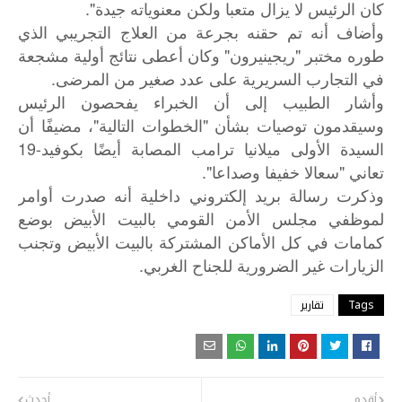
كان الرئيس لا يزال متعبا ولكن معنوياته جيدة".
وأضاف أنه تم حقنه بجرعة من العلاج التجريبي الذي
طوره مختبر "ريجينيرون" وكان أعطى نتائج أولية مشجعة
في التجارب السريرية على عدد صغير من المرضى.
وأشار الطبيب إلى أن الخبراء يفحصون الرئيس
وسيقدمون توصيات بشأن "الخطوات التالية"، مضيفًا أن
السيدة الأولى ميلانيا ترامب المصابة أيضًا بكوفيد-19
تعاني "سعالا خفيفا وصداعا".
وذكرت
رسالة
بريد
إلكتروني
داخلية
أنه
صدرت
أوامر
لموظفي
مجلس
الأمن
القومي
بالبيت
الأبيض
بوضع
كمامات
في
كل
الأماكن
المشتركة
بالبيت
الأبيض
وتجنب
.
الزيارات
غير
الضرورية
للجناح
الغربي
Tags
تقارير
أقدم
أحدث