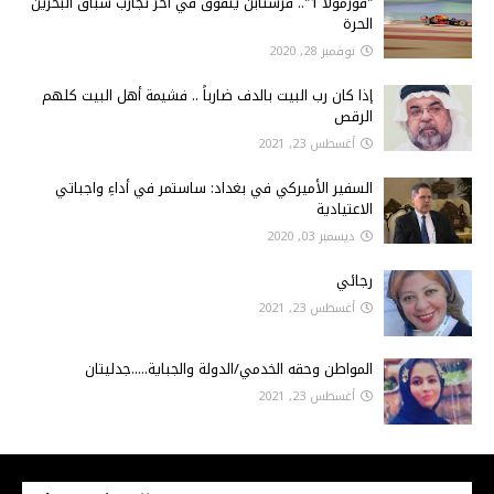
"فورمولا 1".. فرستابن يتفوق في آخر تجارب سباق البحرين
الحرة
نوفمبر 28, 2020
إذا كان رب البيت بالدف ضارباً .. فشيمة أهل البيت كلهم
الرقص
أغسطس 23, 2021
السفير الأميركي في بغداد: ساستمر في أداءِ واجباتي
الاعتيادية
ديسمبر 03, 2020
رجائي
أغسطس 23, 2021
المواطن وحقه الخدمي/الدولة والجباية.....جدليتان
أغسطس 23, 2021