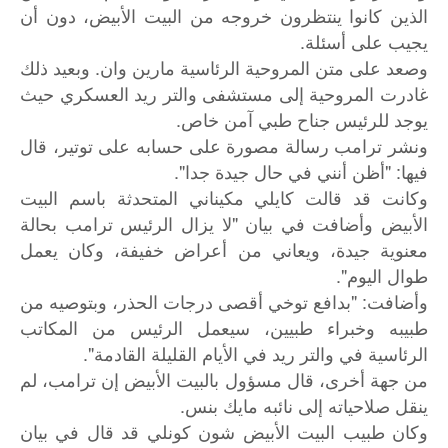
الذين كانوا ينتظرون خروجه من البيت الأبيض، دون أن
يجيب على أسئلة.
وصعد على متن المروحية الرئاسية مارين وان. وبعيد ذلك
غادرت المروحية إلى مستشفى والتر ريد العسكري حيث
يوجد للرئيس جناح طبي آمن خاص.
ونشر ترامب رسالة مصورة على حسابه على توتير، قال
فيها: "أظن أنني في حال جيدة جدا".
وكانت قد قالت كايلي مكيناني المتحدثة باسم البيت
الأبيض وأضافت في بيان "لا يزال الرئيس ترامب بحالة
معنوية جيدة، ويعاني من أعراض خفيفة، وكان يعمل
طوال اليوم".
وأضافت: "بدافع توخي أقصى درجات الحذر، وبتوصيه من
طبيبه وخبراء طبيين، سيعمل الرئيس من المكاتب
الرئاسية في والتر ريد في الأيام القليلة القادمة".
من جهة أخرى، قال مسؤول بالبيت الأبيض إن ترامب، لم
ينقل صلاحياته إلى نائبه مايك بنس.
وكان طبيب البيت الأبيض شون كونلي قد قال في بيان