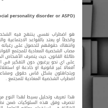
‏(Antisocial personality disorder or ASPD)
هو اضطراب نفسي ينتهج فيه الشخص سل
والخطأ او يعتد بالقواعد الاجتماعية وا
وانتهاك حقوقهم للحصول على رغباته د
مصاب الشخصية المعادية للمجتمع القوان
طائلة القانون، حيث يتصرف الأشخاص الذ
على اي نحو يرغبون دون التفكير في الع
أفعالا غير قانونية او خادعة او استغل
ويتجاهلون بشكل قاس حقوق ومشاعر ال
اضطراب الشخصية المعادية للمجتمع .
هذا تعريف وتحليل بسيط لهذا النوع من
تتصرف وفق هذه السلوكيات ضمن نطاق
الهائلة في استخدام مواقع التواصل 