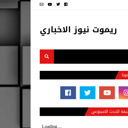
ريموت نيوز الاخباري
عونا
فة الحدث الاسبوعي