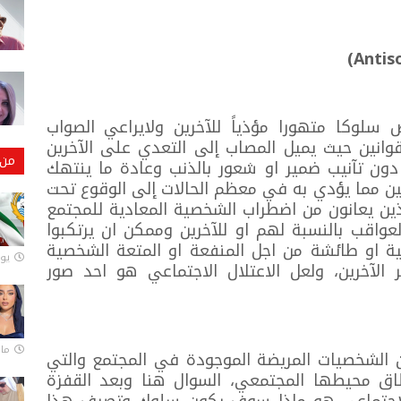
وكا متهورا مؤذياً للآخرين ولايراعي الصواب
لقوانين حيث يميل المصاب إلى التعدي على الآخرين
من 
ون تآنيب ضمير او شعور بالذنب وعادة ما ينتهك
ين مما يؤدي به في معظم الحالات إلى الوقوع تحت
ين يعانون من اضطراب الشخصية المعادية للمجتمع
واقب بالنسبة لهم او للآخرين وممكن ان يرتكبوا
الية او طائشة من اجل المنفعة او المتعة الشخصية
يونيو
آخرين، ولعل الاعتلال الاجتماعي هو احد صور
مارس 
 الشخصيات المريضة الموجودة في المجتمع والتي
 محيطها المجتمعي، السوال هنا وبعد القفزة
الاجتماعي هو ماذا سوف يكون سلوك وتصرف هذا