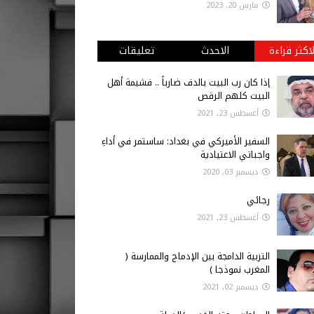
مارس 20, 2023
لاكثر قراءة
الاحدث
تعليقات
إذا كان رب البيت بالدف ضارباً .. فشيمة أهل
البيت كلهم الرقص
أغسطس 23, 2021
السفير الأميركي في بغداد: ساستمر في أداءِ
واجباتي الاعتيادية
ديسمبر 03, 2020
رجائي
أغسطس 23, 2021
التربية الدامجة بين الإدماج والممارسة (
المغرب نموذجا )
ديسمبر 02, 2021