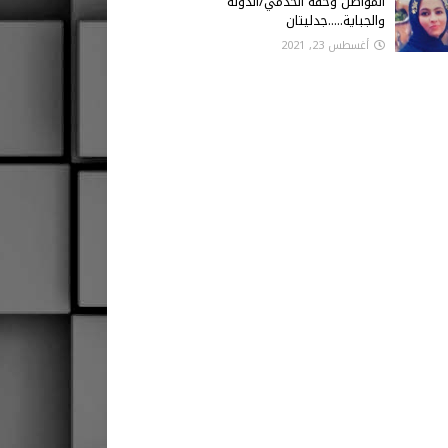
المواطن وحقه الخدمي/الدولة
والجباية.....جدليتان
أغسطس 23, 2021