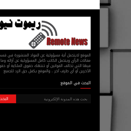
الموقع لايتحمل أية مسؤولية عن المواد المنشورة في قس
مقالات الرأي ويتحمل الكاتب كامل المسؤولية عن أرائه وما 
فيها التي تخالف القوانين أو تنتهك حقوق الملكية أو حق
الآخرين أو أي طرف آخر .. والموقع يكفل حق الرد للجميع
البحث في الموقع