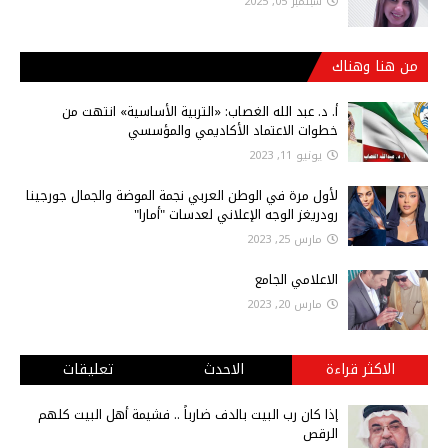
سبتمبر 05, 2025
من هنا وهناك
أ‌. د. عبد الله الغصاب: «التربية الأساسية» انتهت من
خطوات الاعتماد الأكاديمي والمؤسسي
يونيو 11, 2023
لأول مرة في الوطن العربي نجمة الموضة والجمال جورجينا
رودريغز الوجه الإعلاني لعدسات "أمارا"
مارس 25, 2023
الاعلامي الجامع
مارس 20, 2023
الاكثر قراءة
الاحدث
تعليقات
إذا كان رب البيت بالدف ضارباً .. فشيمة أهل البيت كلهم
الرقص