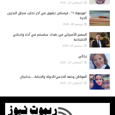
أغسطس 23, 2021
"فورمولا 1".. فرستابن يتفوق في آخر تجارب سباق البحرين
الحرة
نوفمبر 28, 2020
السفير الأميركي في بغداد: ساستمر في أداءِ واجباتي
الاعتيادية
ديسمبر 03, 2020
رجائي
أغسطس 23, 2021
المواطن وحقه الخدمي/الدولة والجباية.....جدليتان
أغسطس 23, 2021