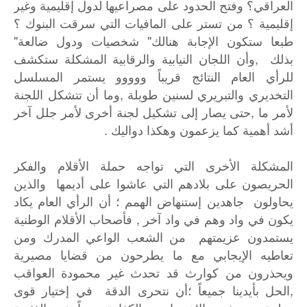
العراقي؟ وفتح الحدود على مصراعيها لدول إقليمية وغير
إقليمية ؟ من تستر على المافيات التي سرقت البنوك ؟
طبعا ستكون الإجابة هنالك" شخصيات ودول ضالعة"
بذلك ,وأن اللجان النيابية والرقابية المشكلة ستكشف
للرأي العام النتائج قريباً ووووو يستمر المسلسل
التخديري والتبريري لسنين طويلة ,وما أن تتشكل اللجنة
لأمر ما ,حتى يصار إلى تشكيل لجنة أخرى لأمر جلل آخر
أشد أهمية كما يزعمون وهكذا دواليك .
المشكلة
الأخرى
التي
تواجه
حملة
الأقلام
والفكر
الحريصون
على
بلادهم
التي
عاشوا
على
أديمها
والذين
يحاولون
جاهدين
إستنهاض
الهمم
؛
أن
الرأي
العام
يكاد
,
يكون
في
واد
وهم
في
واد
آخر
فأصحاب
الأقلام
الوطنية
يستمدون
عزيمتهم
من
الشعب
الواعي
المدرك
ومن
تعاطيه
الإيجابي
مع
ما
يطرحون
من
قضايا
مصيرية
ويحذرون
من
كوارث
قد
تحدث
غير
محمودة
العواقب
,
الحل
بأيدينا
جميعاً
؛أن
نتحرى
الدقة
في
إختيار
قوى