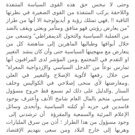
وحتى لا نبخس حق هذه القوى السياسة المتنفذة
واللاحقة بركب المتنفذة من القوى الصغيرة في نظرتها
الثاقبة !! ,فهي تمتلك رؤية و أيديولوجية الا أنها من طراز
"من يعارض رؤيتي فهو منافق ومتآمر وبعثي ويقف بالضد
من العملية السياسية والتحول الديمقراطي" وتسعى من
خلال أبواقها وطباليها الماهرين إلى مناهضة كل من
يتعارض مع منهجيتها السياسية حتى وأن كان ينشد التغيير
او التقدم في المجتمع ,ومن المؤشر لدى المراقبون أنها
تمارس نوعاً من "الدجل السياسي والإزدواجية المعراة"
من خلال رفعها لألوية الإصلاح والتغيير في العلن
,ومعارضتها لأي منحى إصلاحي في الكواليس وخلف
الستار ,والدليل على ذلك لم نسمع قط خروج مسؤول
سياسي متخم بالمال العام شامخ الأنف وأعترف بوجود
فاسدين في حزبه أو كتلته السياسية ,وأتحدى وسائل
الإعلام المرئية والسمعية والمقرؤة أن ترشدني إلى
وجود مسؤول من هذا الطراز ؛ أذن من سرق المليارات
وهربها إلى خارج البلاد ومن سعى بتهديم الإقتصاد