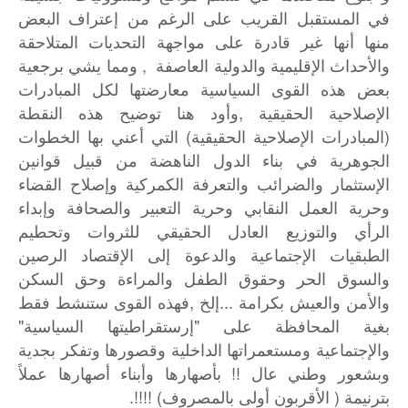
في المستقبل القريب على الرغم من إعتراف البعض
منها أنها غير قادرة على مواجهة التحديات المتلاحقة
والأحداث الإقليمية والدولية العاصفة , ومما يشي برجعية
بعض هذه القوى السياسية معارضتها لكل المبادرات
الإصلاحية الحقيقية ,وأود هنا توضيح هذه النقطة
(المبادرات الإصلاحية الحقيقية) التي أعني بها الخطوات
الجوهرية في بناء الدول الناهضة من قبيل قوانين
الإستثمار والضرائب والتعرفة الكمركية وإصلاح القضاء
وحرية العمل النقابي وحرية التعبير والصحافة وإبداء
الرأي والتوزيع العادل الحقيقي للثروات وتحطيم
الطبقيات الإجتماعية والدعوة إلى الإقتصاد الرصين
والسوق الحر وحقوق الطفل والمراءة وحق السكن
والأمن والعيش بكرامة ...إلخ ,فهذه القوى ستنشط فقط
بغية المحافظة على "إرستقراطيتها السياسية"
والإجتماعية ومستعمراتها الداخلية وقصورها وتفكر بجدية
وبشعور وطني عال !! بأصهارها وأبناء أصهارها عملاً
بترنيمة ( الأقربون أولى بالمصروف) !!!!.