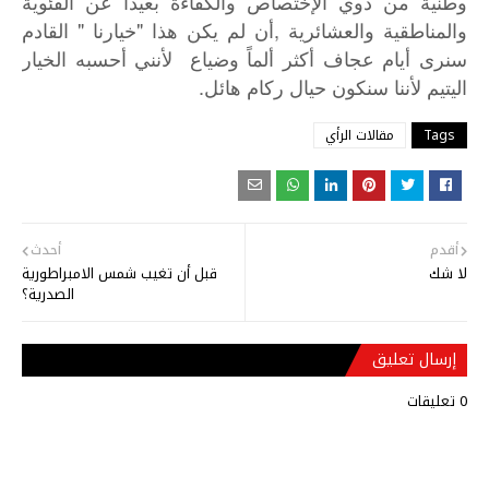
وطنية
من
ذوي
الإختصاص
والكفاءة
بعيداً
عن
الفئوية
"
"
,
والمناطقية
والعشائرية
أن
لم
يكن
هذا
خيارنا
القادم
سنرى
أيام
عجاف
أكثر
ألماً
وضياع
لأنني
أحسبه
الخيار
.
اليتيم
لأننا
سنكون
حيال
ركام
هائل
Tags
مقالات الرأي
أقدم
أحدث
لا شك
قبل أن تغيب شمس الامبراطورية
الصدرية؟
إرسال تعليق
0 تعليقات