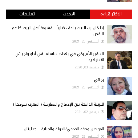
الاكثر قراءة
الاحدث
تعليقات
إذا كان رب البيت بالدف ضارباً .. فشيمة أهل البيت كلهم
الرقص
أغسطس 23, 2021
السفير الأميركي في بغداد: ساستمر في أداءِ واجباتي
الاعتيادية
ديسمبر 03, 2020
رجائي
أغسطس 23, 2021
التربية الدامجة بين الإدماج والممارسة ( المغرب نموذجا )
ديسمبر 02, 2021
المواطن وحقه الخدمي/الدولة والجباية.....جدليتان
أغسطس 23, 2021