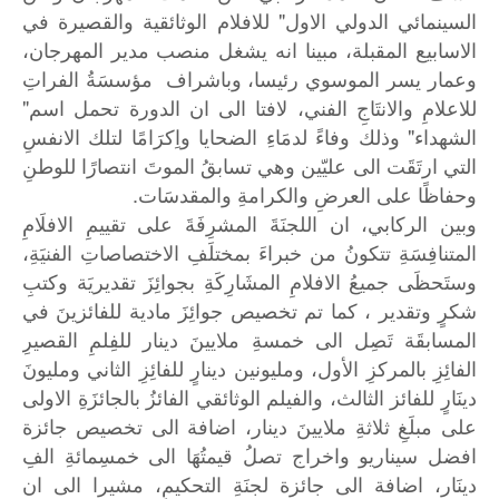
السينمائي الدولي الاول" للافلام الوثائقية والقصيرة في
الاسابيع المقبلة، مبينا انه يشغل منصب مدير المهرجان،
وعمار يسر الموسوي رئيسا، وباشراف مؤسسَةُ الفراتِ
للاعلامِ والانتَاجِ الفني، لافتا الى ان الدورة تحمل اسم"
الشهداء" وذلك وفاءً لدمَاءِ الضحايا واِكرَامًا لتلك الانفسِ
التي ارتَقَت الى عليّين وهي تسابقُ الموتَ انتصارًا للوطنِ
وحفاظًا على العرضِ والكرامةِ والمقدسَات.
وبين الركابي، ان اللجنَةَ المشرِفَةَ على تقييمِ الافلَامِ
المتنافِسَةِ تتكونُ من خبراءَ بمختلَفِ الاختصاصاتِ الفنيَةِ،
وستَحظَى جميعُ الافلامِ المشَارِكَةِ بجوائِزَ تقديريَة وكتبِ
شكرٍ وتقدير ، كما تم تخصيص جوائِزَ مادية للفائزينَ في
المسابقَة تَصِل الى خمسةِ ملايينَ دينار للفِلمِ القصيرِ
الفائِزِ بالمركزِ الأول، ومليونين دينارٍ للفائِزِ الثاني ومليونَ
دينَارٍ للفائز الثالث، والفيلم الوثائقي الفائزُ بالجائزَةِ الاولى
على مبلَغِ ثلاثةِ ملايينَ دينار، اضافة الى تخصيص جائزة
افضل سيناريو واخراج تصلُ قيمتُهَا الى خمسِمائةِ الفِ
دينَار، اضافة الى جائزة لجنَةِ التحكيمِ، مشيرا الى ان