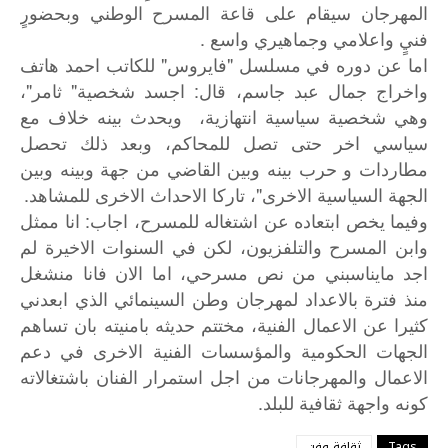
المهرجان سيقام على قاعة المسرح الوطني وبحضورٍ
فنيٍ واعلامي وجماهيري واسع .
اما عن دوره في مسلسل "فايروس" للكاتب احمد هاتف
واخراج جمال عبد جاسم، قال: اجسد شخصية" ثامر"،
وهي شخصية سياسية انتهازية، ويحدث بينه خلاف مع
سياسي اخر حتى تصل للمحاكم، وبعد ذلك تحصل
مطاردات و حرب بينه وبين القاضي من جهة وبينه وبين
الجهة السياسية الاخرى"، تاركا الاحداث الاخرى للمشاهد.
:
وفيما
يخص
ابتعاده
عن
اشتغاله
للمسرح،
اجاب
انا
ممثل
وابن
المسرح
والتلفزيون،
لكن
في
السنوات
الاخيرة
لم
اجد
مايناسبني
من
نص
مسرحي،
اما
الان
فانا
منشغل
منذ
فترة
بالاعداد
لمهرجان
وطن
السينمائي
الذي
ابعدني
كثيرا
عن
الاعمال
الفنية،
مختتم
حديثه
بامنيته
بان
تساهم
الجهات
الحكومية
والمؤسسات
الفنية
الاخرى
في
دعم
الاعمال
والمهرجانات
من
اجل
استمرار
الفنان
باشتغالاته
.
كونه
واجهة
ثقافية
للبلد
Tags
ثقافة وفن