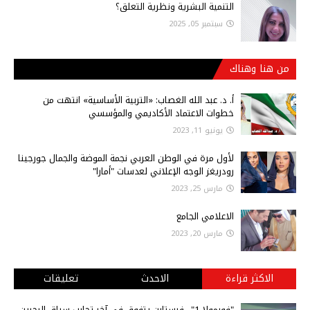
التنمية البشرية ونظرية التعلق؟
سبتمبر 05, 2025
من هنا وهناك
أ‌. د. عبد الله الغصاب: «التربية الأساسية» انتهت من
خطوات الاعتماد الأكاديمي والمؤسسي
يونيو 11, 2023
لأول مرة في الوطن العربي نجمة الموضة والجمال جورجينا
رودريغز الوجه الإعلاني لعدسات "أمارا"
مارس 25, 2023
الاعلامي الجامع
مارس 20, 2023
الاكثر قراءة
الاحدث
تعليقات
"فورمولا 1".. فرستابن يتفوق في آخر تجارب سباق البحرين