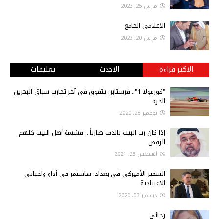
مارس 25, 2023
الاعلامي الجامع
مارس 20, 2023
الاكثر قراءة
الاحدث
تعليقات
"فورمولا 1".. فرستابن يتفوق في آخر تجارب سباق البحرين
الحرة
نوفمبر 28, 2020
إذا كان رب البيت بالدف ضارباً .. فشيمة أهل البيت كلهم
الرقص
أغسطس 23, 2021
السفير الأميركي في بغداد: ساستمر في أداءِ واجباتي
الاعتيادية
ديسمبر 03, 2020
رجائي