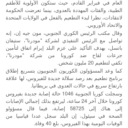
العام في فبراير القادم، حيث ستكون الأولوية للأطقم
الطبية، والفئات المهددة بالعدوى، بينما تعرضت الحكومة
لانتقادات، نظرا لبدء التطعيم بالفعل في الولايات المتحدة
والاتحاد الأوروبي.
وقال مكتب الرئيس الكوري الجنوبي، مون جيه إن، إنه
تواصل مع الرئيس التنفيذي لشركة "مودرنا"، ستيفان
بانسل، بهدف التأكيد على عزم البلد إبرام اتفاق لتأمين
جرعات لقاح ضد كورونا من شركة "مودرنا"،
تكفي لتطعيم 20 مليون شخص.
كما وعد المسؤولون الكوريون الجنوبيون بتسريع إطلاق
برنامج تطعيم بعد رصد سلالة جديدة للفيروس، لها علاقة
بارتفاع سريع في حالات العدوى في بريطانيا.
وسجلت كوريا الجنوبية 1046 حالة إصابة جديدة بفيروس
كورونا خلال آخر 24 ساعة، ليرتفع بذلك إجمالي الإصابات
إلى هناك إلى 58725 إصابة، فيما قال مسؤولو
الصحة في سيئول، إن البلد سجل عددا قياسيا من
الوفيات اليومية بهذا الفيروس، بلغ 40 وفاة.