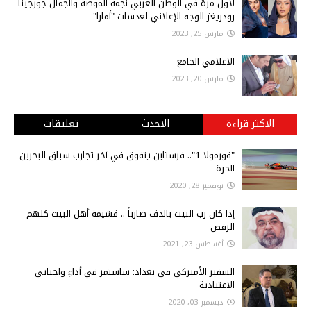
لأول مرة في الوطن العربي نجمة الموضة والجمال جورجينا
رودريغز الوجه الإعلاني لعدسات "أمارا"
مارس 25, 2023
الاعلامي الجامع
مارس 20, 2023
الاكثر قراءة
الاحدث
تعليقات
"فورمولا 1".. فرستابن يتفوق في آخر تجارب سباق البحرين
الحرة
نوفمبر 28, 2020
إذا كان رب البيت بالدف ضارباً .. فشيمة أهل البيت كلهم
الرقص
أغسطس 23, 2021
السفير الأميركي في بغداد: ساستمر في أداءِ واجباتي
الاعتيادية
ديسمبر 03, 2020