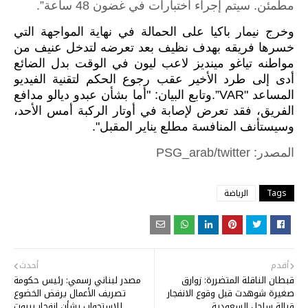
مطمئن. سيتم إجراء اختبارات في غضون 48 ساعة”.
وخرج نيمار باكيا على الحمالة في نهاية المواجهة التي
خسرها فريقه بهدف نظيف بعد تعرضه لتدخل عنيف من
مواطنه تياغو مينديز لاعب ليون في الوقت بدل الضائع
أدى إلى طرد الأخير عقب رجوع الحكم لتقنية الفيديو
المساعد "VAR”.
وتابع البيان: "أما بشأن عبدو ديالو مدافع
الفريق، فقد تعرض لإصابة في أوتار الركبة أمس الأحد،
وسيستأنف المنافسة مطلع يناير المقبل".
المصدر: PSG_arab/twitter
Tags
الرياضة
أقدم
أحدث
قبطان الناقلة المتضررة: زوارق
مصدر لبناني رسمي: رئيس حكومة
صغيرة شوهدت قبل وقوع الانفجار
تصريف الأعمال يرفض الخضوع
قبالة ساحل السعودية
للاستجواب بشأن انفجار بيروت