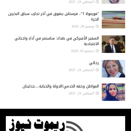
أغسطس 23, 2021
"فورمولا 1".. فرستابن يتفوق في آخر تجارب سباق البحرين
الحرة
نوفمبر 28, 2020
السفير الأميركي في بغداد: ساستمر في أداءِ واجباتي
الاعتيادية
ديسمبر 03, 2020
رجائي
أغسطس 23, 2021
المواطن وحقه الخدمي/الدولة والجباية.....جدليتان
أغسطس 23, 2021