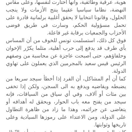
هوية، عرقية وطائفية، وأنها اختارت لنفسها، وعلى مقاس
النهضة، نظاما سياسيا عقيما ينتج الأزمات ولا ينجب
الحلول، وقانونا انتخابيا لا يحقق أغلبية برلمانية قادرة على
تحمل مسؤولية الحكم، وسارت في طريق فوضى
الأحزاب والجمعيات برقابة غير فاعلة.
فوق كل ذلك، استسلمت تونس للخوف من أن المساس
بأي طرف قد يدفع إلى حرب أهلية، مثلما يكرّر الإخوان
وحلفاؤهم، حتى أصبحت عاجزة عن محاسبة من وصفهم
الرئيس قيس سعيد بالمجرمين الذي يعملون على تهاوي
الدولة.
كما أن أم المشاكل، أن الفرد إذا أخطأ سيجد سريعا من
يضبطه ويقاضيه ويدفع به الى السجن، ولكن إذا تخفى
بين مئات أو آلاف، وفي أي سياق من السياقات، فإنه
سيجد من يفتح معه باب الحوار، ويحقق له أهدافه أو
يتغاضى عن جرائمه، وهذا ما زاد من ظاهرة التطاول
على الدولة، ومن الاعتداء على رموزها السيادية وعلى
تاريخها وثوابتها.
كان الرئيس الراحل الحبيب بورقيبة يرى أن النّظام