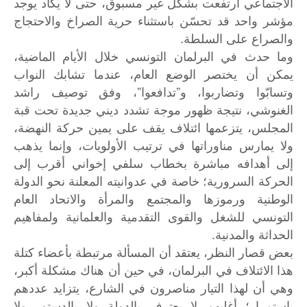
الاجتماعي ارتفعت بشكل غير مسبوق، حتى لا يكاد يوجد
مؤشر واحد قد تحسّن باستثناء حرية الصراخ والاحتجاج
والصراع على السلطة.
وما حدث في البرلمان التونسي خلال الأيام الماضية،
يمكن أن يختصر الوضع العام، عندما تشابك النواب
وتسابّوا وتضاربوا، و”تدافعوا”، وفق توصيف راشد
الغنوشي، نتيجة ظهور موجة تشدد ديني جديدة تحت قبة
المجلس، يتزعمها ائتلاف يقف على يمين حركة النهضة،
ولا يمارس مناوراتها في ترتيب الأولويات، وإنما يذهب
إلى أهدافه مباشرة بخطاب سلفي إخواني أقرب إلى
الحركة السرورية؛ خاصة في عدوانيته المعلنة نحو الدولة
الوطنية ورموزها والمجتمع والمرأة والاتحاد العام
التونسي للشغل والقوى التقدمية والعلمانية ولمفاهيم
الحداثة والمدنية.
بعض قصار النظر، يعتقد أن المسألة مرتبطة بأعضاء كتلة
هذا الائتلاف في البرلمان، في حين أن هناك مشكلة أكبر،
وهي أن لهذا التيار مناصرون في الشارع، يتزايد عددهم
باستمرار؛ أغلبهم لا يعترف بالدولة ولا بالدستور ولا