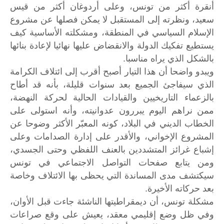
أنقرة أكثر من تونس، وعلى أردوغان أكثر من قيس
سعيد، ونظرته إلى المستقبل لا يمكن فصلها عن مشروع
الإسلام السياسي في المنطقة، ومشكلته الأساسية كيف
يستطيع تفكيك الدولة والانقضاض عليها نهائيا لإعادة بنائها
بالشكل الذي يراه مناسبا.
ويبدو واضحا أن هذا التيار أصبح أقرب إلى ائتلاف الكرامة
الذي سيفاجئ الجميع بعد سنوات قليلة، بأنه قد أطاح
بالزعماء التاريخيين والقيادات الحالية لحركة النهضة،
ممن نراهم اليوم يبررون عدوانيته، وأنه استولى على
الخطاب الديني في البلاد، كونه المعبّر الأكثر وضوحا عن
المشروع الإخواني، والأقدر على إدارة الصدامات وعلى
إشباع غرائز المتشددين بالعنف اللفظي وحتى الجسدي،
ومن يتابع صفحات التواصل الاجتماعي في تونس
سيكتشف مدى المساندة التي يحظى بها الائتلاف وخاصة
بعد حركاته الأخيرة.
مشكلة تونس، أن ديمقراطيتها الناشئة جاءت قبل الأوان،
وفي ظل وضع إقليمي معقد، يعيش على وقع صراعات