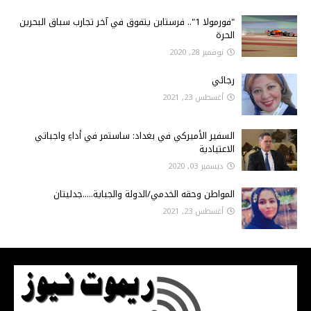
"فورمولا 1".. فرستابن يتفوق في آخر تجارب سباق البحرين
الحرة
نوفمبر 28, 2020
رجائي
أغسطس 23, 2021
السفير الأميركي في بغداد: ساستمر في أداءِ واجباتي
الاعتيادية
ديسمبر 03, 2020
المواطن وحقه الخدمي/الدولة والجباية.....جدليتان
أغسطس 23, 2021