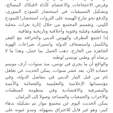
وفرض الاحتجاجات والاعتصام كأداة لافتكاك المصالح،
وتشكيل التنسيقيات في استحضار للنموذج السوري،
والدفع نحو تنازع الهيمنة على الثروات استحضارا للنموذج
الليبي، وتقسيم المجتمع من خلال إثارة نعرات محلية
ومناطقية وقبلية وفئوية وأخلاقية وتاريخية وثقافية.
إذا اجتمع التطرف والهوس الديني والخرافة مع الفقر
والكسل واستضعاف الدولة واستيراد صراعات الهوية
الجاهزة من الخارج، ذهب الجمل بما حمل، وهذا ما لا
يرضاه أي وطني تونسي لوطنه
والواقع أن ما يجري في تونس، منذ سنوات، أزف موسم
حصاده الآن. بعد عشر سنوات، يمكن الحديث عن تغلغل
تام من قبل التيار الديني في مفاصل الدولة، وفي
مؤسساتها الإعلامية والتعليمية والقضائية والأمنية
والمصرفية والاقتصادية وفي منظومة المنظمات
والأحزاب والجمعيات والمساجد وصولا إلى البرلمان.
يمكن الحديث اليوم عن مجتمع مواز تم تشكيله بدهاء
كبير، وهو غير قابل للاختراق بسهولة، وتبدو عيونه على