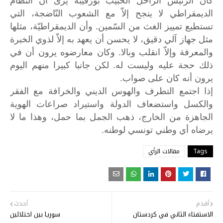
الديمقراطي لا ينجح إلاّ مع الشعوب النّاضجة، التي
تستطيع تمييز الغث من السّمين. وأن الديمقراطيّة، مثلها
مثل جهاز آلي دقيق، لا يحسن أن يعهد به إلاّ لذوي الخبرة
والمعرفة وإلاّ انقلب وبالا. وكان معارضوه يرون أن في
ذلك حجة عليه وليست له. لكن جانبا كبيرا منهم اليوم
يرون أنه كان على صواب.
إذا
اجتمع
التطرف
والهوس
الديني
والخرافة
مع
الفقر
والكسل
واستضعاف
الدولة
واستيراد
صراعات
الهوية
الجاهزة
من
الخارج،
ذهب
الجمل
بما
حمل،
وهذا
ما
لا
.
يرضاه
أي
وطني
تونسي
لوطنه
Tags
مقالات الرأي
أقدم
أحدث
الاستفتاء الثاني في كردستان
سوريا بين احتلالين