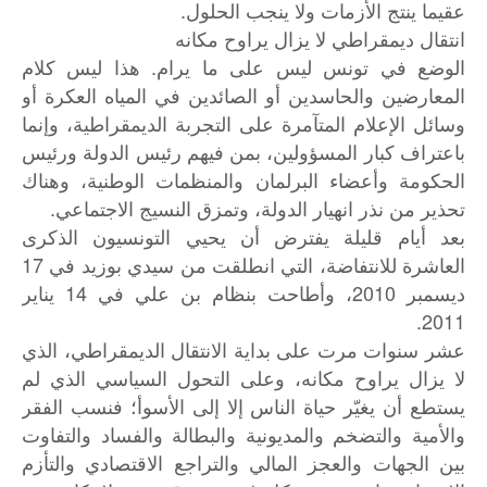
عقيما ينتج الأزمات ولا ينجب الحلول.
انتقال ديمقراطي لا يزال يراوح مكانه
الوضع في تونس ليس على ما يرام. هذا ليس كلام
المعارضين والحاسدين أو الصائدين في المياه العكرة أو
وسائل الإعلام المتآمرة على التجربة الديمقراطية، وإنما
باعتراف كبار المسؤولين، بمن فيهم رئيس الدولة ورئيس
الحكومة وأعضاء البرلمان والمنظمات الوطنية، وهناك
تحذير من نذر انهيار الدولة، وتمزق النسيج الاجتماعي.
بعد أيام قليلة يفترض أن يحيي التونسيون الذكرى
العاشرة للانتفاضة، التي انطلقت من سيدي بوزيد في 17
ديسمبر 2010، وأطاحت بنظام بن علي في 14 يناير
2011.
عشر سنوات مرت على بداية الانتقال الديمقراطي، الذي
لا يزال يراوح مكانه، وعلى التحول السياسي الذي لم
يستطع أن يغيّر حياة الناس إلا إلى الأسوأ؛ فنسب الفقر
والأمية والتضخم والمديونية والبطالة والفساد والتفاوت
بين الجهات والعجز المالي والتراجع الاقتصادي والتأزم