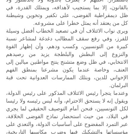
بالقانون، إلا بما يستجيب لأهدافه، ويمتلك القدرة، في
ظل ديمقراطية الفوضى، على تكفير وتخوين وشيطنة
كل من يعتقد أنه يمثل خطرا على مشروعه.
ويرى نواب الائتلاف أن في تصعيد الخطاب أفضل وسيلة
للفرز، وفي رفع سقف المطالب دغدغة لمشاعر نسبة
كبيرة من التونسيين، وكسب ودهم، وأن إظهار القوة
والنزوع إلى البطش والبلطجة يزيد من رصيدهم
الانتخابي، في ظل وضع متشنج ينتج مواطنين ميالين إلى
العنف، وخاصة عندما يكون مشرعنا بمنطق الفهم
الإخواني للدين، وبتلك الممارسات العدوانية تحت قبة
البرلمان.
وعندما يتجرأ رئيس الائتلاف المذكور على رئيس الدولة،
ويقول إنه لا يستحق الاحترام، وأنه ليس رئيسه ولا رئيسا
لكل التونسيين، فنحن أمام التوصيف الحقيقي لما يجري
في البلاد، من حيث استحضار نماذج الفوضى الخلاقة،
عبر التمرد المفضوح على أساسيات الدولة، والتعدي على
مؤسساتها والتشكيك فيها وضرب مكاسبها التاريخية،