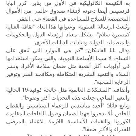
به الكنيسة الكاثوليكية في الأول من يناير، كرر البابا
فرنسيس أيضا دعوته لإنشاء صندوق عالمي من الأموال
المخصصة للسلاح للمساعدة في القضاء على الفقر.
وتُبعث الرسالة السنوية، وعنوانها هذا العام "ثقافة العناية
كمسيرة سلام"، بشكل معتاد لرؤساء الدول والحكومات
والمنظمات الدولية وقيادات الديانات الأخرى.
وقال بابا الفاتيكان: "كم هي الموارد التي تُنفق على
التسلح، لا سيما الأسلحة النووية، والتي يمكن استخدامها
في أولويات أكثر أهمية مثل ضمان سلامة الأفراد ونشر
السلام والتنمية البشرية المتكاملة ومكافحة الفقر وتوفير
الرعاية الصحية".
وأضاف: "المشكلات العالمية مثل جائحة كوفيد-19 الحالية
والتغير المناخي جعلت هذه التحديات أكثر وضوحا".
وتابع قائلا: "أُجدد مناشدتي للزعماء السياسيين والقطاع
الخاص بألا يدخروا جهدا لضمان وصول اللقاحات المقاومة
لكورونا والتقنيات الأساسية اللازمة للاعتناء بالمرضى
للفقراء والأكثر ضعفا".