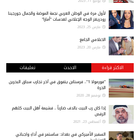
يونيو 11, 2023
لأول مرة في الوطن العربي نجمة الموضة والجمال جورجينا
رودريغز الوجه الإعلاني لعدسات "أمارا"
مارس 25, 2023
الاعلامي الجامع
مارس 20, 2023
الاكثر قراءة
الاحدث
تعليقات
"فورمولا 1".. فرستابن يتفوق في آخر تجارب سباق البحرين
الحرة
نوفمبر 28, 2020
إذا كان رب البيت بالدف ضارباً .. فشيمة أهل البيت كلهم
الرقص
أغسطس 23, 2021
السفير الأميركي في بغداد: ساستمر في أداءِ واجباتي