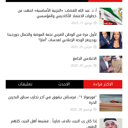
أ‌. د. عبد الله الغصاب: «التربية الأساسية» انتهت من
خطوات الاعتماد الأكاديمي والمؤسسي
يونيو 11, 2023
لأول مرة في الوطن العربي نجمة الموضة والجمال جورجينا
رودريغز الوجه الإعلاني لعدسات "أمارا"
مارس 25, 2023
الاعلامي الجامع
مارس 20, 2023
الاكثر قراءة
الاحدث
تعليقات
"فورمولا 1".. فرستابن يتفوق في آخر تجارب سباق البحرين
الحرة
نوفمبر 28, 2020
إذا كان رب البيت بالدف ضارباً .. فشيمة أهل البيت كلهم
الرقص