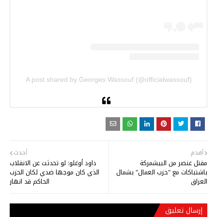
A post shared by Georges Wassouf (@officialwassouf)
أقدم
أحدث
مقتل عنصر من البيشمركة
داود أوغلو: لو تحدثت عن الانقلاب
باشتباكات مع "حزب العمال" بشمال
الذي كان موجها ضدي لكان الحزب
العراق
الحاكم قد انهار
إرسال تعليق