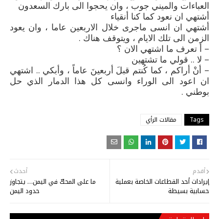
العباءات والميني جوب ، وان يحجوا الى بارك السعدون
أشتهي ان نعود كما كنا أنقياء
أشتهي ان انسى ماجرى خلال الاربعين عاما ، وان يعود
الزمن الى تلك الايام ، ويتوقف هناك .
– أ تعرف ما اشتهي الان ؟
– لا .. قولي ما تشتهين
– أنْ أراكم ، كما كُنتم قبلَ أربعينَ عاماً ، وأبكي .. اشتهي
ان اعود الى الوراء وانسى كل هذا الدمار الذي حل
بوطني .
Tags
مقالات الرأي
أقدم
أحدث
إيرادات أحد القطاعات الخاصة بعملية
ما على المحكّ في اليمن… يتجاوز
حسابية بسيطة
حدود اليمن