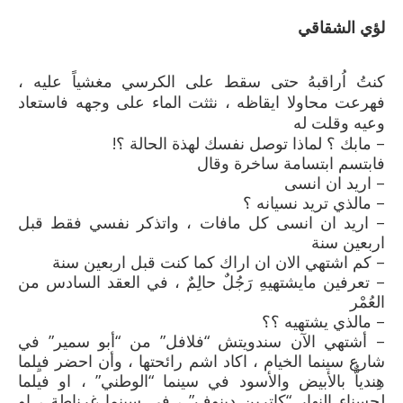
لؤي الشقاقي
كنتُ اُراقبهُ حتى سقط على الكرسي مغشياً عليه ،
فهرعت محاولا ايقاظه ، نثثت الماء على وجهه فاستعاد
وعيه وقلت له
– مابك ؟ لماذا توصل نفسك لهذة الحالة ؟!
فابتسم ابتسامة ساخرة وقال
– اريد ان انسى
– مالذي تريد نسيانه ؟
– اريد ان انسى كل مافات ، واتذكر نفسي فقط قبل
اربعين سنة
– كم اشتهي الان ان اراك كما كنت قبل اربعين سنة
– تعرفين مايشتهيهِ رَجُلٌ حالِمٌ ، في العقد السادس من
العُمْر
– مالذي يشتهيه ؟؟
– أشتهي الآن سندويتش “فلافل” من “أبو سمير” في
شارع سينما الخيام ، اكاد اشم رائحتها ، وأن احضر فيِلما
هِندياٌّ بالأبيض والأسود في سينما “الوطني” ، او فيلما
لحسناء النهار “كاترين دينوف” ، في سينما غرناطة ، او