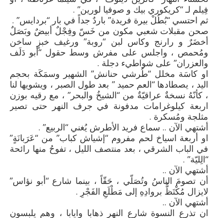
فِيلم لـ “كريكوري بيك و صوفيا لورين” .
ثم احتسي “بُطُلْ بيرة فريدة” باردٌ جداً في بار “بردايس” .
صحن مقبلات شعبي مكون من خَسّ وفِجْلٌ أبيضٌ وبَصَلٌ
أخضَرٌ و رارنج وكاس لبن “روبة” ورغيف خبزٍ ساخن
ومُحمص ، واجلس على مفرش وسط حقول “أبو دَلَف
والعزران” على شواطيء دجلة .
او كاسَة مخلل “طُرشي حنانش” الشهير وسمَكَة بحجم
اليد ، يصطادها “العم حميد ” بعد طول الصبر ، ويشويها لنا
، كأنّهُ نسخةٌ عراقيّةٌ من “الشيخُ والبحر” ، مع رقيه بوزن
اربعة كيلوغرامات مدفونة في جرف النهر حتى تصير
مثلجة ومُسكرة .
أشتهي الآن .. سماع فريد الأطرش يُغني “الربيع” .
او أربعة اسياخ لحم مفروم “إشياش كباب” من “عَرَبانَةٍ”
في الباب الشرقي ، بعد منتصف الليل ، تفوحُ منها رائحة
“الِليّة” .
أشتهي الآن ..
أن تصومَ الناسُ وتُصَلّي ، حَقّاً ، بينما شارع “أبو نؤاس”
لايزال مُكْتَظٌّ بروادِهِ إلى مَطْلَعِ الفَجْرِ .
أشتهي الآن ..
ان تذرع النسوة شارع النهر ذهابا وايابا ، وهم يلبسون