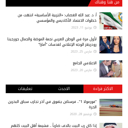
من هنا وهناك
أ‌. د. عبد الله الغصاب: «التربية الأساسية» انتهت من
خطوات الاعتماد الأكاديمي والمؤسسي
يونيو 11, 2023
لأول مرة في الوطن العربي نجمة الموضة والجمال جورجينا
رودريغز الوجه الإعلاني لعدسات "أمارا"
مارس 25, 2023
الاعلامي الجامع
مارس 20, 2023
الاكثر قراءة
الاحدث
تعليقات
"فورمولا 1".. فرستابن يتفوق في آخر تجارب سباق البحرين
الحرة
نوفمبر 28, 2020
إذا كان رب البيت بالدف ضارباً .. فشيمة أهل البيت كلهم