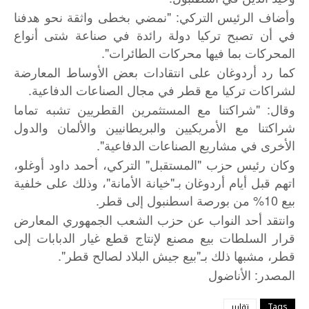
وأضاف الرئيس التركي: "نمضي بخطى واثقة نحو هدفنا
في أن تصبح تركيا دولة رائدة في صناعة شتى أنواع
المحركات بما فيها محركات الطائرات".
كما رد أردوغان على انتقادات بعض الأوساط المعارضة
لشراكات تركيا مع قطر في مجال الصناعات الدفاعية.
وقال: "شراكتنا مع المستثمرين القطريين تشبه تماما
شراكتنا مع الأمريكيين والبريطانيين والألمان والدول
الأخرى في مشاريع الصناعات الدفاعية".
وكان رئيس حزب "المستقبل" التركي، أحمد داود أوغلو،
اتهم قبل أيام أردوغان بـ"خيانة الأمانة"، وذلك على خلفية
بيع 10% من بورصة اسطنبول إلى قطر.
وانتقد أحد النواب عن حزب الشعب الجمهوري المعارض
قرار السلطات بيع مصنع لإنتاج قطع غيار الدبابات إلى
قطر، مشبها ذلك بـ"بيع جيش البلاد لصالح قطر".
:
المصدر
الأناضول
Tags
تقارير