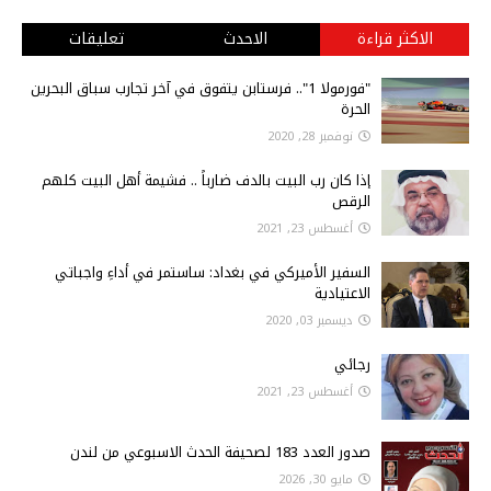
الاكثر قراءة
الاحدث
تعليقات
"فورمولا 1".. فرستابن يتفوق في آخر تجارب سباق البحرين
الحرة
نوفمبر 28, 2020
إذا كان رب البيت بالدف ضارباً .. فشيمة أهل البيت كلهم
الرقص
أغسطس 23, 2021
السفير الأميركي في بغداد: ساستمر في أداءِ واجباتي
الاعتيادية
ديسمبر 03, 2020
رجائي
أغسطس 23, 2021
صدور العدد 183 لصحيفة الحدث الاسبوعي من لندن
مايو 30, 2026