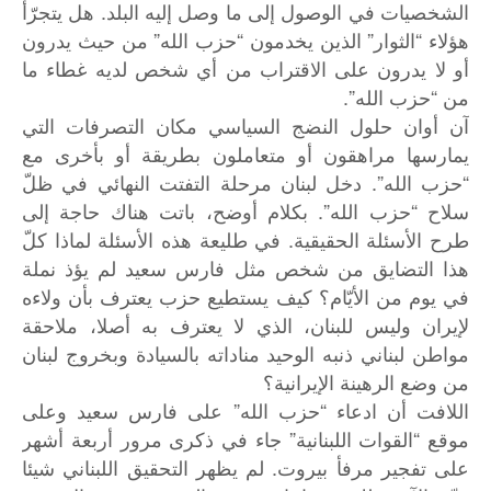
الشخصيات في الوصول إلى ما وصل إليه البلد. هل يتجرّأ
هؤلاء “الثوار” الذين يخدمون “حزب الله” من حيث يدرون
أو لا يدرون على الاقتراب من أي شخص لديه غطاء ما
من “حزب الله”.
آن أوان حلول النضج السياسي مكان التصرفات التي
يمارسها مراهقون أو متعاملون بطريقة أو بأخرى مع
“حزب الله”. دخل لبنان مرحلة التفتت النهائي في ظلّ
سلاح “حزب الله”. بكلام أوضح، باتت هناك حاجة إلى
طرح الأسئلة الحقيقية. في طليعة هذه الأسئلة لماذا كلّ
هذا التضايق من شخص مثل فارس سعيد لم يؤذ نملة
في يوم من الأيّام؟ كيف يستطيع حزب يعترف بأن ولاءه
لإيران وليس للبنان، الذي لا يعترف به أصلا، ملاحقة
مواطن لبناني ذنبه الوحيد مناداته بالسيادة وبخروج لبنان
من وضع الرهينة الإيرانية؟
اللافت أن ادعاء “حزب الله” على فارس سعيد وعلى
موقع “القوات اللبنانية” جاء في ذكرى مرور أربعة أشهر
على تفجير مرفأ بيروت. لم يظهر التحقيق اللبناني شيئا