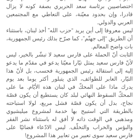
اختصاصيين برئاسة سعد الحريري بصفة كونه لا يزال
قادرا، وإن بحدود معيّنة، على التعاطي مع المجتمعين
العربي والدولي.
ليس معروفا إلى أين يريد “حزب الله” أخذ لبنان، باستثناء
أن الطريق “إلى جهنّم”، كما صرّح بذلك رئيس الجمهورية،
بات واضح المعالم.
الثابت
أنّ
الحملة
على
فارس
سعيد
لا
تبشّر
بالخير،
ليس
لأنّ
فارس
سعيد
يمثل
تيّارا
معيّنا
يدعو
في
مقدّم
ما
يدعو
إليه
إلى
استقالة
رئيس
الجمهورية
فحسب،
بل
لأنّ
هذا
التيّار،
العابر
للطوائف،
الذي
يتبلور
أكثر
يوما
بعد
يوم
.
يدرك
ماذا
على
المحكّ
في
لبنان
هذه
الأيّام
ما
على
المحكّ
السقوط
النهائي
لبلد
كان
يستطيع
أن
يكون
قصّة
نجاح،
بدل
أن
يكون
قصّة
فشل
مريع،
لولا
استباحته
بالطريقة
التي
استبيح
بها
خدمة
لمشروع
ميليشيوي
ومذهبي
في
الوقت
ذاته
لا
أفق
له
باستثناء
نشر
الفقر
.
والبؤس
والخراب
والتخلّف
ليس
الادّعاء
قضائيّا
على
!
فارس
سعيد
سوى
تعبير
من
تعابير
هذا
المشروع