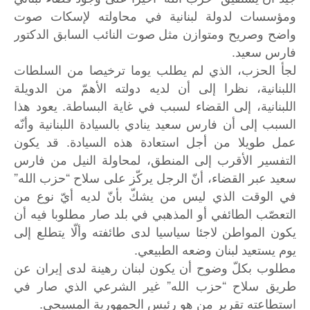
ومؤسسات لدولة لبنانية في محاولته لإسكات صوت
واضح وصريح ومتوازن مثل صوت النائب السابق الدكتور
فارس سعيد.
لجأ الحزب، الذي لم يطلب يوما ترخيصا من السلطات
اللبنانية، نظرا إلى أن لديه دولته الأهمّ من الدويلة
اللبنانية، إلى القضاء لسبب في غاية البساطة. يعود هذا
السبب إلى أن فارس سعيد ينادي بالسيادة اللبنانية وأنّه
عمل طويلا من أجل استعادة هذه السيادة. قد يكون
التفسير الأقرب إلى المنطق، لمحاولة النيل من فارس
سعيد عبر القضاء، أنّ الرجل يركّز على سلاح “حزب الله”
في الوقت الذي ليس من يشكّ بأنّ لديه أيّ نوع من
التعصّب الطائفي أو المذهبي في بلد صار مطلوبا فيه أن
يكون المواطن لاجئا سياسيا لدى طائفته وألّا يتطلع إلى
يوم يستعيد لبنان وضعه الطبيعي.
مطلوب بكلّ وضوح أن يكون لبنان رهينة لدى إيران عن
طريق سلاح “حزب الله” غير الشرعي الذي صار في
استطاعته تقرير من هو رئيس الجمهورية المسيحي.