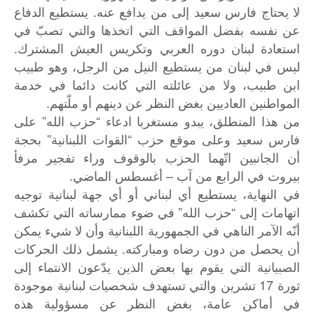
لا يحتاج فارس سعيد إلى من يدافع عنه. يستطيع الدفاع
عن نفسه بفضل المواقف التي اتخذها والتي تصبّ في
استعادة لبنان دوره العربي وتكريس العيش المشترك.
ليس في لبنان من يستطيع النيل من الرجل، وهو طبيب
ابن طبيب، ولا من عائلته التي كانت دائما في خدمة
المواطنين العاديين بغض النظر عن دينهم أو ملّتهم.
من هذا المنطلق، يبدو مستغربا ادعاء “حزب الله” على
فارس سعيد وعلى موقع حزب “القوات اللبنانية” بحجة
أن الجانبين اتّهما الحزب بالوقوف وراء تفجير مرفأ
بيروت في الرابع من آب – أغسطس الماضي.
في النهاية، يستطيع أي لبناني أو أي جهة لبنانية توجيه
اتهامات إلى “حزب الله” في ضوء ممارساته التي تكشف
أنّه الآمر الناهي في الجمهورية اللبنانية وأن لا شيء يمكن
أن يحصل من دون رضاه ومباركته. يشمل ذلك الحركات
الصبيانية التي يقوم بها بعض الذين يدّعون الانتماء إلى
ثورة 17 تشرين والتي تستهدف شخصيات لبنانية موجودة
في أماكن عامة، بغض النظر عن مسؤولية هذه