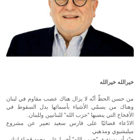
خيرالله خيرالله
من حسن الحظّ أنّه لا يزال هناك عصب مقاوم في لبنان
وهناك من يسمّي الأشياء بأسمائها بدل السقوط في
الأفخاخ التي ينصبها "حزب الله" للبنانيين وللبنان.
الادّعاء قضائيّا على فارس سعيد تعبير عن مشروع
ميليشيوي ومذهبي
جيّد أن يستفيق "حزب الله" أخيرا على وجود قضاء لبناني