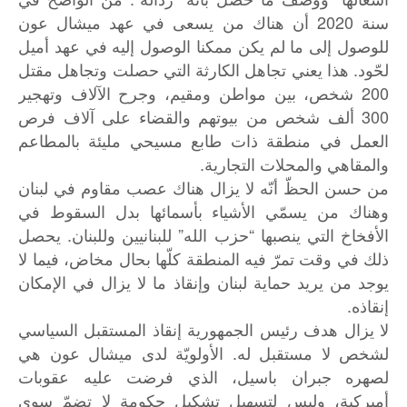
سنة 2020 أن هناك من يسعى في عهد ميشال عون
للوصول إلى ما لم يكن ممكنا الوصول إليه في عهد أميل
لحّود. هذا يعني تجاهل الكارثة التي حصلت وتجاهل مقتل
200 شخص، بين مواطن ومقيم، وجرح الآلاف وتهجير
300 ألف شخص من بيوتهم والقضاء على آلاف فرص
العمل في منطقة ذات طابع مسيحي مليئة بالمطاعم
والمقاهي والمحلات التجارية.
من حسن الحظّ أنّه لا يزال هناك عصب مقاوم في لبنان
وهناك من يسمّي الأشياء بأسمائها بدل السقوط في
الأفخاخ التي ينصبها “حزب الله” للبنانيين وللبنان. يحصل
ذلك في وقت تمرّ فيه المنطقة كلّها بحال مخاض، فيما لا
يوجد من يريد حماية لبنان وإنقاذ ما لا يزال في الإمكان
إنقاذه.
لا يزال هدف رئيس الجمهورية إنقاذ المستقبل السياسي
لشخص لا مستقبل له. الأولويّة لدى ميشال عون هي
لصهره جبران باسيل، الذي فرضت عليه عقوبات
أميركية، وليس لتسهيل تشكيل حكومة لا تضمّ سوى