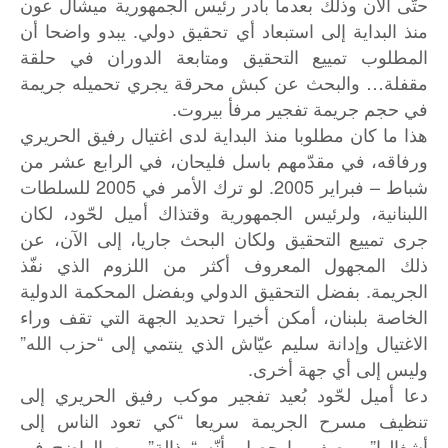
حتّى الآن وذلك بعدما بادر رئيس الجمهورية ميشال عون
منذ البداية إلى استبعاد أي تحقيق دولي. يبدو واضحا أن
المطلوب تمييع التحقيق ومتابعة الدوران في حلقة
مقفلة… والبحث عن كبش محرقة يجري تحميله جريمة
في حجم جريمة تفجير مرفأ بيروت.
هذا ما كان مطلوبا منذ البداية لدى اغتيال رفيق الحريري
ورفاقه، في مقدّمهم باسل فليحان، في الرابع عشر من
شباط – فبراير 2005. لو ترك الأمر في 2005 للسلطات
اللبنانية، ولرئيس الجمهورية وقتذاك أميل لحّود، لكان
جرى تمييع التحقيق ولكان البحث جاريا، إلى الآن، عن
ذلك المجهول المعروف أكثر من اللزوم الذي نفّذ
الجريمة. بفضل التحقيق الدولي وبفضل المحكمة الدولية
الخاصة بلبنان، أمكن أخيرا تحديد الجهة التي تقف وراء
الاغتيال وإدانة سليم عيّاش الذي ينتمي إلى “حزب الله”
وليس إلى أي جهة أخرى.
دعا أميل لحّود بُعيد تفجير موكب رفيق الحريري إلى
تنظيف مسرح الجريمة سريعا “كي تعود الناس إلى
أشغالها” ووصف ما حصل بأنّه “رذالة”. من الواضح في