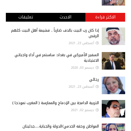
الاكثر قراءة
الاحدث
تعليقات
إذا كان رب البيت بالدف ضارباً .. فشيمة أهل البيت كلهم
الرقص
أغسطس 23, 2021
السفير الأميركي في بغداد: ساستمر في أداءِ واجباتي
الاعتيادية
ديسمبر 03, 2020
رجائي
أغسطس 23, 2021
التربية الدامجة بين الإدماج والممارسة ( المغرب نموذجا )
ديسمبر 02, 2021
المواطن وحقه الخدمي/الدولة والجباية.....جدليتان