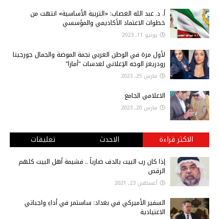
أ‌. د. عبد الله الغصاب: «التربية الأساسية» انتهت من
خطوات الاعتماد الأكاديمي والمؤسسي
يونيو 11, 2023
لأول مرة في الوطن العربي نجمة الموضة والجمال جورجينا
رودريغز الوجه الإعلاني لعدسات "أمارا"
مارس 25, 2023
الاعلامي الجامع
مارس 20, 2023
الاكثر قراءة
الاحدث
تعليقات
إذا كان رب البيت بالدف ضارباً .. فشيمة أهل البيت كلهم
الرقص
أغسطس 23, 2021
السفير الأميركي في بغداد: ساستمر في أداءِ واجباتي
الاعتيادية