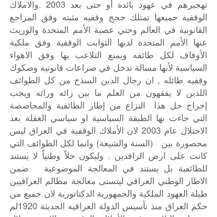
تهجيرهم في عهود بائدة أو حتى بعد 2003 .والاملاك
الوقفية جميعها تمتلك حجج وقفيه مثبته وفق المراجع
القانونية في العالم وحتي عصبة الأمم المتحدة والوريث
عنها الأمم المتحدة لديها الثوابت الوقفية وفق ملكية
الأوقاف لكل طائفه ويمنع التلاعب بها وفق الاهواء
السياسية لأنها مسالة تدخل في صراعات قانونيه وصكوك
وقفيه طائله , ان رجال الدين السذج من كل الطوائف
اللذين لا يفقهون من العلم ما بين زائه ورائه ويجب
إخراج حل هذا النزاع من إطار الطائفية والمحاصصة
التي جاءت بها الطبقة السياسية او سياسي الغفلة بعد
الاحتلال عام 2003 لان الأملاك الوقفية في العراق ليس
محصورة بين (السنة والشيعة) وانما لكل الطوائف التي
كانت على ارض الرافدين . وليكون حلاً وطنياً لا يستند
للطائفية بل يستند في المعالجة الموضوعية ضمن
الاطار الوطني العراقي ليتسنى معالجة مظالم العراقيين
طيلة العهود الملكية والجمهورية الدكتاتورية لان جميع من
حكم العراق منذ تأسيس الدولة العراقيه الحديثة 1920لم