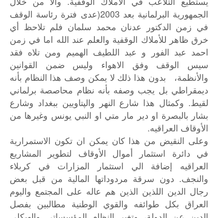
يستطيع التلاعب في الأملاك الوقفية. والا من خلال
الجمهورية البرلمانية بعد 2003(عدى فترة رئاسة الوقف
في زمن الدكتور عدنان محمد سلمان فلم تلاحظ أي
خرق ظاهر للأملاك الوقفية والعلم عند الله اما في زمن
احمد عبد الفور و عبد اللطيف الهميم ومن تلاه فقد
سيس الوقف وفق الاهواء وليس ضمن القوانين
والأنظمة، بدون هذا ذلك لا يمكن وصف هذا النظام بأنه
ديمقراطي بل يجب وصفه بأنه نظام محاصصة برلماني
لقيط. وكمثال هذا شارع النهر والپتاويين ببغداد وشارع
بشار بالبصرة او دير مار متي او النبي يونس وغيرها من
الأوقاف العراقيه.
وعلى
النقيض
من
هذا
كان
يمكن
ان
تكون
الاستمرارية
في
دائرة
استثمار
أموال
الأوقاف
لتطوير
المشاريع
العراقيه
إضافة
الي
استثمار
المزارات
في
كربلاء
.
والنجف
دون
سرقة
مردوداتها
المالية
من
قبل
بعض
رجال
الدين
اللذين
الذين
هم
عاله
على
المجتمع
واليوم
العراق
بكل
طوائفه
والقوي
الوطنية
مطالبين
بفصل
الدين
عن
الدولة،
وتغير
النظام
المؤسساتي
والهيكلي