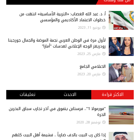
أ‌. د. عبد الله الغصاب: «التربية الأساسية» انتهت من
خطوات الاعتماد الأكاديمي والمؤسسي
يونيو 11, 2023
لأول مرة في الوطن العربي نجمة الموضة والجمال جورجينا
رودريغز الوجه الإعلاني لعدسات "أمارا"
مارس 25, 2023
الاعلامي الجامع
مارس 20, 2023
الاكثر قراءة
الاحدث
تعليقات
"فورمولا 1".. فرستابن يتفوق في آخر تجارب سباق البحرين
الحرة
نوفمبر 28, 2020
إذا كان رب البيت بالدف ضارباً .. فشيمة أهل البيت كلهم