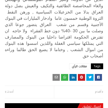
والغاء
المحاصصة
الطائفية
والتكيف
والعيش
بضل
دولة
,
العراق
بدلا
من
الخزعبلات
السياسية
ورهن
النقط
الثروة
الوطنية
خمسون
عاما
وادخار
المليارات
في
البنوك
الأجنبية
وقسم
من
شعب
العراق
يتضور
جوعا
الذي
30 -40%
وصلت
ما
بين
دون
خط
الفقراء
ولا
حاجه
ان
تقترض
الحكومة
اقتراضا
داخليا
من
البنوك
والمصارف
التي
يمتلكها
سياسي
الغفلة
واللذين
اسسوا
هذه
البنوك
,
من
اموال
الشعب
وختاما
لا
يضيع
الحق
طالما
وراءه
أصحاب
حق
Tags
مقالات الرأي
أقدم
أحدث
إرسال تعليق