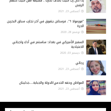
إذا كان رب البيت بالدف ضارباً .. فشيمة أهل البيت كلهم
الرقص
أغسطس 23, 2021
"فورمولا 1".. فرستابن يتفوق في آخر تجارب سباق البحرين
الحرة
نوفمبر 28, 2020
السفير الأميركي في بغداد: ساستمر في أداءِ واجباتي
الاعتيادية
ديسمبر 03, 2020
رجائي
أغسطس 23, 2021
المواطن وحقه الخدمي/الدولة والجباية.....جدليتان
أغسطس 23, 2021