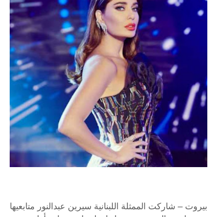
بيروت – شاركت الممثلة اللبنانية سيرين عبدالنور متابعيها