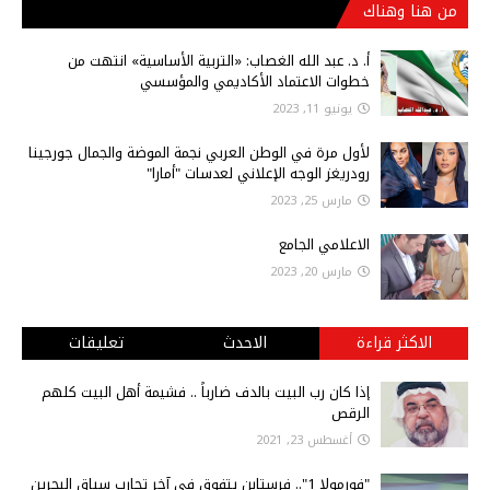
من هنا وهناك
أ‌. د. عبد الله الغصاب: «التربية الأساسية» انتهت من
خطوات الاعتماد الأكاديمي والمؤسسي
يونيو 11, 2023
لأول مرة في الوطن العربي نجمة الموضة والجمال جورجينا
رودريغز الوجه الإعلاني لعدسات "أمارا"
مارس 25, 2023
الاعلامي الجامع
مارس 20, 2023
الاكثر قراءة
الاحدث
تعليقات
إذا كان رب البيت بالدف ضارباً .. فشيمة أهل البيت كلهم
الرقص
أغسطس 23, 2021
"فورمولا 1".. فرستابن يتفوق في آخر تجارب سباق البحرين