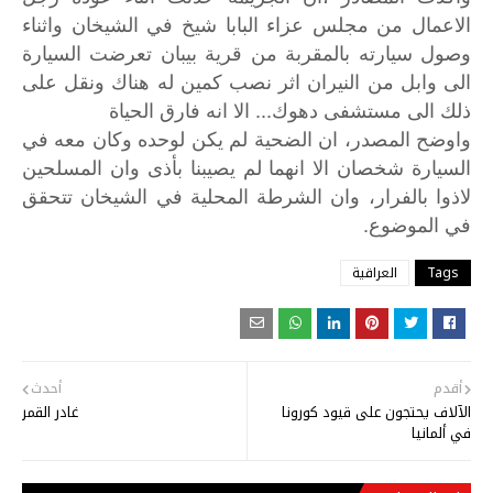
الاعمال من مجلس عزاء البابا شيخ في الشيخان واثناء
وصول سيارته بالمقربة من قرية بيبان تعرضت السيارة
الى وابل من النيران اثر نصب كمين له هناك ونقل على
ذلك الى مستشفى دهوك... الا انه فارق الحياة
واوضح
المصدر،
ان
الضحية
لم
يكن
لوحده
وكان
معه
في
السيارة
شخصان
الا
انهما
لم
يصيبنا
بأذى
وان
المسلحين
لاذوا
بالفرار،
وان
الشرطة
المحلية
في
الشيخان
تتحقق
.
في
الموضوع
Tags
العراقية
أقدم
أحدث
الآلاف يحتجون على قيود كورونا
غادر القمر
في ألمانيا