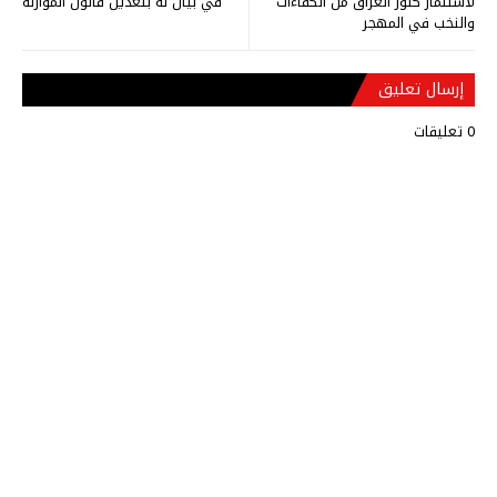
لاستثمار كنوز العراق من الكفاءات
في بيان له بتعديل قانون الموازنة
والنخب في المهجر
إرسال تعليق
0 تعليقات