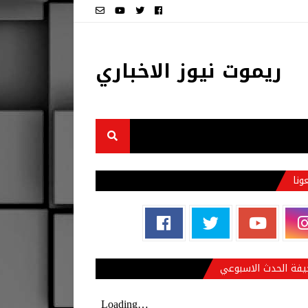
ريموت نيوز الاخباري
عونا
فة الحدث الاسبوعي