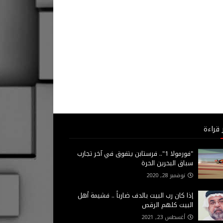
 قراءة
"فورمولا 1".. فرستابن يتفوق في آخر تجارب
سباق البحرين الحرة
نوفمبر 28, 2020
إذا كان رب البيت بالدف ضارباً .. فشيمة أهل
البيت كلهم الرقص
أغسطس 23, 2021