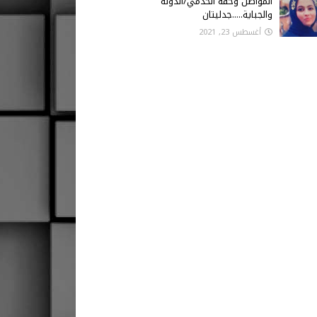
المواطن وحقه الخدمي/الدولة
والجباية.....جدليتان
أغسطس 23, 2021