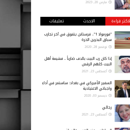
مارس 20, 2023
لاكثر قراءة
الاحدث
تعليقات
"فورمولا 1".. فرستابن يتفوق في آخر تجارب
سباق البحرين الحرة
نوفمبر 28, 2020
إذا كان رب البيت بالدف ضارباً .. فشيمة أهل
البيت كلهم الرقص
أغسطس 23, 2021
السفير الأميركي في بغداد: ساستمر في أداءِ
واجباتي الاعتيادية
ديسمبر 03, 2020
رجائي
أغسطس 23, 2021