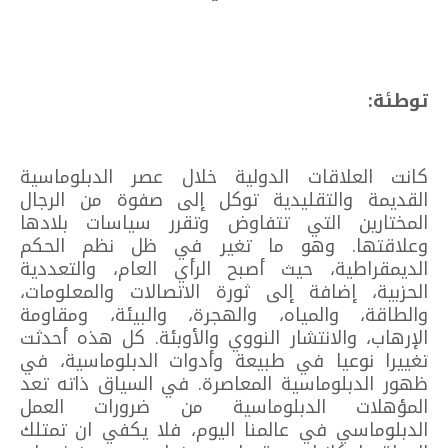
توطئة:
كانت العلاقات الدولية خلال عصر الدبلوماسية
القديمة والتقليدية توكل إلى صفوة من الرجال
المختارين التي تتفاوض وتقرر سياسات بلادها
وعلاقتها. وهو ما تغير في ظل نظم الحكم
الديمقراطية، حيث أصبح الرأي العام، والتعددية
الحزبية، إضافة إلى ثورة الاتصالات والمعلومات،
والطاقة، والمياه، والهجرة، والبيئة، ومقاومة
الإرهاب، والانتشار النووي والأوبئة. كل هذه أحدثت
تغييرا نوعيا في طبيعة وأدوات الدبلوماسية، في
ظهور الدبلوماسية المعاصرة. في السياق ذاته تعد
المؤهلات الدبلوماسية من ضرورات العمل
الدبلوماسي في عالمنا اليوم، فلا يكفي ان تمتلك