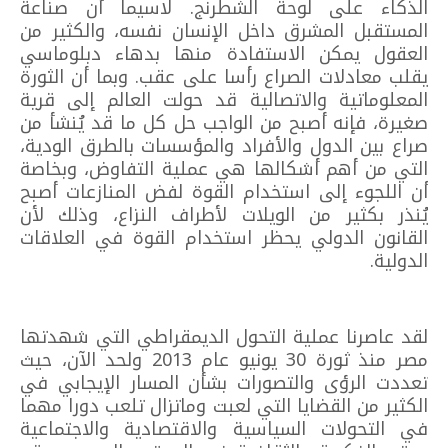
الذكاء على لوحة الشطرنج. لاسيما أن صناعة
المستقبل المشرق داخل الإنسان نفسه، والكثير من
العقول يمكن الاستفادة منها بدهاء دبلوماسي
يقلب معادلات الصراع رأسا على عقب. وبما أن الثورة
المعلوماتية والاتصالية قد حولت العالم إلى قرية
صغيرة، فإنه أصبح من الواجب حل كل ما قد يُنشأ من
صراع بين الدول والأفراد والمؤسسات بالطرق الودية،
التي من أهم أشكالها هي عملية التفاوض، وبخاصة
أن اللجوء إلى استخدام القوة لفض المنازعات أصبح
يُنذر بكثير من الويلات لأطراف النزاع، وذلك لأن
القانون الدولي يحظر استخدام القوة في العلاقات
الدولية.
لقد عاصرنا عملية التحول الديمقراطي التي شهدتها
مصر منذ ثورة 30 يونيو عام 2013 ولحد الآن، حيث
تعددت الرؤى والتصورات بشأن المسار الإيجابي في
الكثير من القضايا التي لعبت وماتزال تلعب دورا مهما
في التحولات السياسية والاقتصادية والاجتماعية