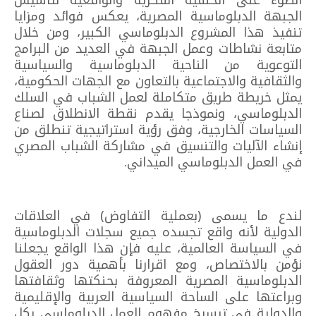
الضوء على الخلفية الفكرية والواقعية لتأسيس
الجبهة الدبلوماسية المصرية، يعكس فوائد ومزايا
تنفيذ هذا المشروع الدبلوماسي الكبير، ومن خلال
متابعة نشاطات وعمل الجبهة في العديد من البرامج
التوعوية من الناحية الدبلوماسية والسياسية
والثقافية والاجتماعية بالتعاون مع الجهات الحكومية،
يمثل خريطة طريق متكاملة لعمل الشباب في السلك
الدبلوماسي، ونموذجا يقدم نقطة الانطلاق لصناع
السياسات الخارجية، وفق رؤية استراتيجية تنطلق من
إنشاء الآليات والتنسيق في مشاركة الشباب المصري
في العمل الدبلوماسي الميداني.
لندع ما يسمى (بعملية التفاوض) في العلاقات
الدولية لأنه واقع تجسده جميع سجلات الدبلوماسية
في السياسة العالمية، عليه فإن هذا الواقع يجعلنا
نؤمن بالاختصاص، ومع اقرارنا بأهمية دور العقول
الدبلوماسية المصرية المعروفة بحنكتها وثقافتها
وبراعتها على الساحة السياسية العربية والإقليمية
والدولية في ترسيخ مفهوم العمل الدبلوماسي بكل