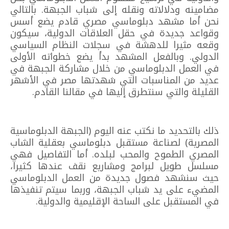
مضامينه ودلالاته ونقله إلى شباب الجبهة. بالتالي
نحن أما مشهد دبلوماسي مصري قادم يضع أسس
وقواعد جديدة في حقل العلاقات الدولية، سيكون
وقعه مثيرا للدهشة في سجلات النظام السياسي
الدولي. وبالفعل المشهد بدأ يضع خطواته الأولى
في العمل الدبلوماسي من خلال مشاركة الجبهة في
عديد من المناسبات التي شهدتها مصر في الأشهر
القليلة والتي سنتطرق إليها في مقالنا القادم.
ذلك بالتحديد ما نكتب عنه اليوم (الجبهة الدبلوماسية
المصرية) لصناعة مستقبل دبلوماسي بعقلية الشاب
المصري الطموح والمحب لبلده. أما التفاصيل فهي
مسلسل طويل لبرامج ومشاريع نقف عندها كثيرا،
حيث سنشهد فصول جديدة من العمل الدبلوماسي
المضيء على يد شباب الجبهة، وربما سيتم تنفيذها
في المستقبل على الساحة الإقليمية والدولية.