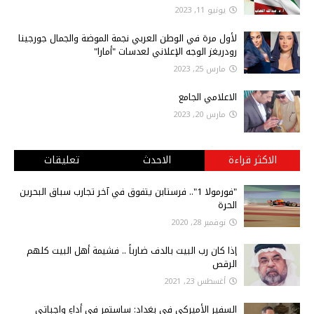
يونيو 11, 2023
لأول مرة في الوطن العربي نجمة الموضة والجمال جورجينا
رودريغز الوجه الإعلاني لعدسات "أمارا"
مارس 25, 2023
الاعلامي الجامع
مارس 20, 2023
الاكثر قراءة
الاحدث
تعليقات
"فورمولا 1".. فرستابن يتفوق في آخر تجارب سباق البحرين
الحرة
نوفمبر 28, 2020
إذا كان رب البيت بالدف ضارباً .. فشيمة أهل البيت كلهم
الرقص
أغسطس 23, 2021
السفير الأميركي في بغداد: ساستمر في أداءِ واجباتي