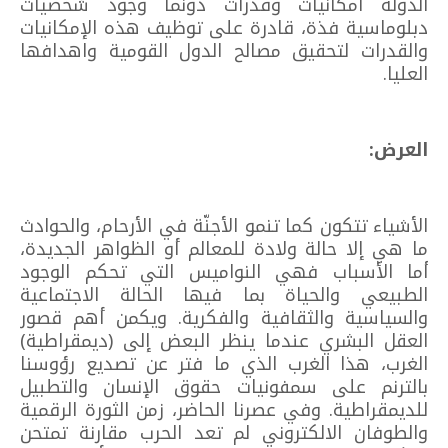
الدولة امكانيات وقدرات دونما وجود شخصيات
دبلوماسية فذة، قادرة على توظيف هذه الإمكانيات
والقدرات لتحقيق مصالح الدول القومية واهدافها
العليا.
العرض:
الأشياء تتكون كما تنمو الأجنّة في الأرحام، والحوادث
ما هي إلا حالة ولادة للمعالم أو الظواهر الجديدة،
أما الأسباب فهي النواميس التي تحكم الوجود
الطبيعي والحياة بما فيها الحالة الاجتماعية
والسياسية والثقافية والفكرية. ويكمن أهم قصور
العقل البشري عندما ينظر البعض إلى (ديمقراطية)
الغرب، هذا الغرب الذي ما فتر عن تصديع رؤوسنا
بالترنم على سمفونيات حقوق الإنسان والتطبيل
للديمقراطية. وفي عصرنا الحاضر، زمن الثورة الرقمية
والطوفان الالكتروني لم تعد الحرب مقارنة تمتحن