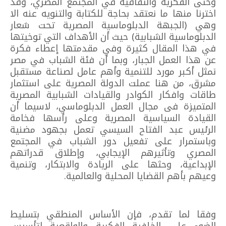
وحتى الفكرية والثقافية في المجتمع المصري، وقد
اخترنا منها ما نعتقد بحاجة للكتابة والتنويه عنه الا
وهي (الجبهة الدبلوماسية المصرية تحت شعار
الدبلوماسية الشبابية) حيث أن الأهداف التي توخيتها
في هذا المقال كثيرة وفي مقدمتها إعطاء فكرة
عن هذا العمل الجبار، وبما أن فئة الشباب في مصر
تمثل أكبر مورد للتنمية وأهم عامل لصناعة مستقبل
مشرق، من هنا عملت الدولة المصرية على استثمار
طاقات وافكار الكوادر والقيادات الشبابية المصرية
المتميزة فى مجال العمل الدبلوماسي، لاسيما أن
القيادة السياسية المصرية وعلى رأسها فخامة
الرئيس عبد الفتاح السيسي تعمل بجهود مضنية
وباستمرار على تفعيل دور الشباب في المجتمع
المصري وتأثيرهم الإيجابي، وإطلاق قدراتهم
الإبداعية، وحثها على الريادة والابتكار، وتنمية
وعيهم بأهم القضايا المحلية والعالمية.
وفقا لما تقدم، فإن الأساس المنطقي بتسليط