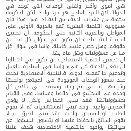
هي اقوى وأكبر واغنى الوحدات التي توجد في
الدولة، لان الفرد العادي هو فرد واحد، لكن الحكومة
مكونة من عشرات الآلاف من الافراد. ومن هذا فان
مسؤولية التنمية البشرية تقع بالدرجة الأولى على
المواطن وبالدرجة الثانية على الحكومة. ان تحقيق
التنمية الاقتصادية لن يكون في سؤال كل منا عن
حقوقه، وهل حصل عليها كاملة، وانما في سؤال كل
منا عن مسؤولياته وهل قام بها.
ان تحقيق التنمية الاقتصادية لن يكون في انتظارنا
ان تفعل الدولة كل شيء وانما في المبادرة بالعمل
وتدعيم ما تفعله الدولة. فالتنمية الاقتصادية تحدث
عند شعور الوحدات الموجودة في المجتمع بواجبها
وقيامها به على اتم وجه. وتعتمد على اخلاص كل
وحدة في المجتمع في أدائها وعملها، وفي القيام
بمسؤولياتها. فقد تبني المدارس ولكن لا يؤدي
المدرس واجبه. وقد تبني المستشفيات ثم لا يقوم
الطبيب او الممرض بواجبه. وقد تبني الطرق ثم لا
يقوم السائق بالحفاظ عليها او يتهاون المسؤول عن
صيانتها بواجبه. فالتنمية الاقتصادية هدف علينا