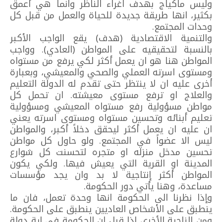
وليس ماكياج بهدف اغراء الناظر وانما هي أعمق
بكثير، انها طريقة جديدة للحياة والعمل من قبل كل
وحدات المجتمع.
والتنمية الاقتصادية (هدف) يقع الواجب الأكبر
بالنسبة لتحقيقيه على المواطن (العادي). وواجب
المواطن هنا هو ان يعمل أكثر لكي يرفع من مستواه
ومستوى اسرته العملي والصحي والمعيشي، وبعبارة
أخرى عليه ان لا ينتظر حتى تقدم له الدولة التعليم
والعلاج او ترفع مستوى معيشته. ان تحمل كل
مواطن مسؤولية رفع مستواه المعيشي ومسؤولية
تعليم أبنائه وتحسين مستواه ومستوى اسرته يعني
ان عليه ان يعمل أكثر ليحقق دخلاً أكبر، والمواطن
ليس الا عضواً في المجتمع. ولو حاول كل مواطن
تحسين مدخل منزله او متجره لتحسنت كل شوارع
المدينة او القرية التي يعيش فيها. ولكي يكون
المواطن أكثر إنتاجية لا بد وان يجد مؤسسات
مساعدة، وهنا يأتي دور الحكومة.
وإذا نظرنا الى الحكومة انها وحدة تعمل، فان ما
ينطبق على الأشخاص العاديين ينطبق على الحكومة.
ومن الناحية الأخرى إذا قيل ان الحكومة في اية دولة