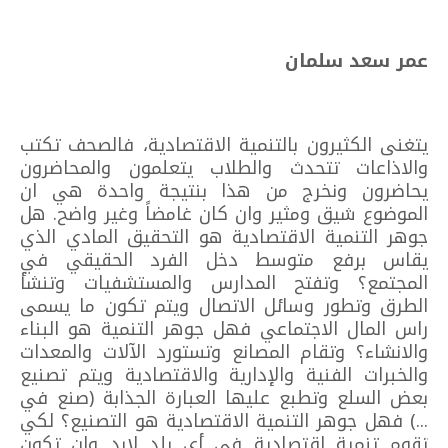
عمر سعد سلمان
يتغنى الكثيرون بالتنمية الاقتصادية، فالصحف تكتب
والاذاعات تتحدث والطلاب يتعلمون والمحاضرون
يحاضرون ونخرج من هذا بنتيجة واحدة هي ان
الموضوع شيق ومثير وان كان غامضاً وغير واضح. هل
جوهر التنمية الاقتصادية هو التحقيق المادي الذي
يقاس برفع متوسط دخل الفرد الحقيقي في
المجتمع؟ وتفتح المدارس والمستشفيات وتنشأ
الطرق وتطور وسائل الاتصال ويتم تكون ما يسمى
راس المال الاجتماعي فهل جوهر التنمية هو البناء
والانشاء؟ وتقام المصانع وتستورد الآلات والمعدات
والخبرات الفنية والإدارية والاقتصادية ويتم تصنيع
بعض السلع وتطبع عليها العبارة الجذابة (صنع في
...) فهل جوهر التنمية الاقتصادية هو التصنيع؟ لكي
تقوم تنمية اقتصادية في أي بلد لابد وان تكون