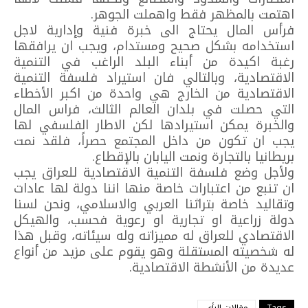
اهتمت بالمظهر فقط واهملت الجوهر.
فرأس المال يحتاج الى خبرة فنية وإدارية لاجل
استخدامه بشكل صحيح ومستدام، ويجب ان يرافقها
رغبة اكيدة من أبناء البلد الراغب في التنمية
الاقتصادية، وبالتالي فان استيراد فلسفة التنمية
الاقتصادية من الخارج هي واحدة من اكبر الأخطاء
التي حصلت في بلدان العالم الثالث، فراس المال
والخبرة يمكن استيرادها لكن الاطار الفلسفي لها
يجب ان تكون من داخل المجتمع حصراً، فلقد نمت
بريطانيا بالتجارة ونمت اليابان بالإقطاع.
ولأجل وضع فلسفة التنمية الاقتصادية للعراق يجب
ان تنبع من اعتبارات خاصة منها اننا دولة لها عادات
وتقاليد خاصة بتراثنا العربي والاسلامي، ونحن لسنا
دولة زراعية او تجارية او رعوية فحسب، والهيكل
الاقتصادي للعراق له مميزاته وله سيئاته، وقبل هذا
له شخصيته المستقلة وهو يقوم على مزيد من أنواع
عديدة من الأنشطة الاقتصادية.
Tags
مقالات الرأي