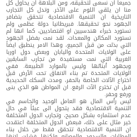
جميعاً ان نسعى لتحقيقه، ومن البلاهة ان يحاول كل
منا ان يلقي اللوم على الآخر. وتدل كل التجارب
التاريخية ان التنمية الاقتصادية تتحقق بتضافر
الجهود نحو تحقيقها. فبريطانيا دولة عظمى ولم
تستورد خبراء هندسيين او اقتصاديين، كما انها لم
تستورد المكائن والمعدات. لقد نمت بفضل الجهود
التي بذلت من قبل الجميع، وهذا الامر ينطبق ايضاً
على الولايات المتحدة واليابان وبعض دول اوربا
الغربية التي نمت مستفيدة من تجارب السابقين
وبجهود أبنائها وليس بالموارد الطبيعة. ففي
الولايات المتحدة تم بناء الانفاق تحت الأرض قبل
اختراع الآلات الخاصة بالحفر، ومدت السكك الحديدية
قبل ان تخترع الآت الرفع. ان المواطن هو الذي بنى
ورفع وحفر.
ليس رأس المال هو العامل الوحيد والحاسم في
التنمية الاقتصادية فقد يتحول الى عبئاً في حال
عدم استثماره بشكل صحيح، وتجارب الدول المتخلفة
خير مثال على ذلك، فبعض الدول المتخلفة اعتقدت
ان التنمية الاقتصادية تتحقق فقط من خلال بناء
المطارات والسدود والمصانع ولكنها فشلت لانها