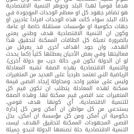
هدفاً قومياً لهذا البلد وجوهر التنمية الاقتصادية
هو تضافر جهود كل او معظم الوحدات الموجودة في
ذلك البلد سواء كانت هذه الوحدات افراداً عاديين او
جهات حكومية او مؤسسات مستقلة خاصة او عامة.
وكون ان التنمية الاقتصادية هدف وطني يعني
بالضرورة تعبئة كل الطاقات الممكنة لتحقيق هذا
الهدف. وان جود اهداف أخرى قد يعرقل من
فعاليتها وفي بعض الأحيان يعطلها كلياً (كما يحدث
لو ان الدولة تكون في حالة حرب مع دولة أخرى).
والتنمية الاقتصادية بهذه الصفة تشبه المعادلة
الرياضية التي تعتمد طردياً على العديد من المتغيرات
وليس على متغير واحد. ومحاولة إيجاد اقصى قيمة
ممكنة لهذه المعادلة يتطلب ان تكون قيم كل
المتغيرات عند اقصى قيم ممكنة لها. وهذه الصفة
للتنمية الاقتصادية، أي كونها هدف قومي،
يستدعي من كل مواطن ان أمكن ومن كل إدارة
حكومية ان أمكن ومن كل مؤسسة ان أمكن، بذل
اقصى المجهودات الممكنة لتحقيق الهدف. ليست
التنمية الاقتصادية حلة تصنعها الدولة لتبدو جميلة