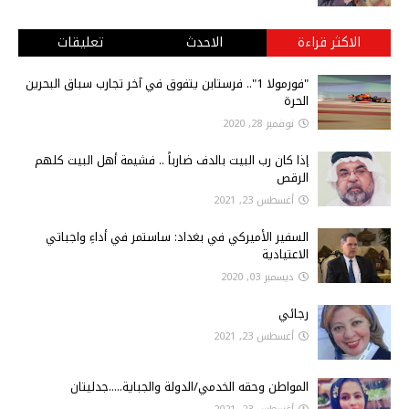
الاكثر قراءة
الاحدث
تعليقات
"فورمولا 1".. فرستابن يتفوق في آخر تجارب سباق البحرين
الحرة
نوفمبر 28, 2020
إذا كان رب البيت بالدف ضارباً .. فشيمة أهل البيت كلهم
الرقص
أغسطس 23, 2021
السفير الأميركي في بغداد: ساستمر في أداءِ واجباتي
الاعتيادية
ديسمبر 03, 2020
رجائي
أغسطس 23, 2021
المواطن وحقه الخدمي/الدولة والجباية.....جدليتان