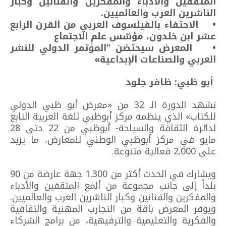
المثقفين والأدباء والمفكرين والفنانين وكبار
الناشرين العرب والعالميين.
• الاحتفاء بالفيلسوف العربي من القرن الرابع
عشر ابن خلدون، مؤسّس علم الاجتماع
• المعرض سيحتضن “المؤتمر الدولي للنشر
العربي والصناعات الإبداعية»
أبو ظبي: ظافر جلود
تشهد الدورة الـ 32 من «معرض أبو ظبي الدولي
للكتاب» الذي ينظمه مركز أبوظبي للغة العربية التابع
لدائرة الثقافة والسياحة- أبوظبي من 22 حتى 28
مايو في مركز أبوظبي الوطني للمعارض، ما يزيد
على 2.000 فعالية متنوعة.
ويشارك في الحدث أكثر من 1.300 جهة عارضة من 90
بلداً إلى جانب مجموعة من ألمع المثقفين والأدباء
والمفكرين والفنانين وكبار الناشرين العرب والعالميين.
ويوفر المعرض باقة من التجارب المهنية والثقافية
والفكرية والتعليمية والترفيهية، من برامج الشركاء