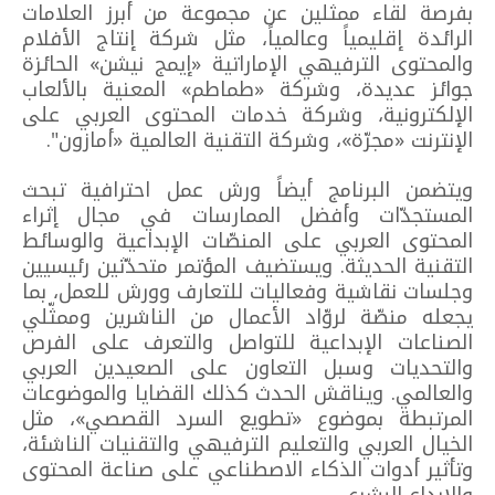
بفرصة لقاء ممثلين عن مجموعة من أبرز العلامات
الرائدة إقليمياً وعالمياً، مثل شركة إنتاج الأفلام
والمحتوى الترفيهي الإماراتية «إيمج نيشن» الحائزة
جوائز عديدة، وشركة «طماطم» المعنية بالألعاب
الإلكترونية، وشركة خدمات المحتوى العربي على
الإنترنت «مجرّة»، وشركة التقنية العالمية «أمازون".
ويتضمن البرنامج أيضاً ورش عمل احترافية تبحث
المستجدّات وأفضل الممارسات في مجال إثراء
المحتوى العربي على المنصّات الإبداعية والوسائط
التقنية الحديثة. ويستضيف المؤتمر متحدّثين رئيسيين
وجلسات نقاشية وفعاليات للتعارف وورش للعمل، بما
يجعله منصّة لروّاد الأعمال من الناشرين وممثّلي
الصناعات الإبداعية للتواصل والتعرف على الفرص
والتحديات وسبل التعاون على الصعيدين العربي
والعالمي. ويناقش الحدث كذلك القضايا والموضوعات
المرتبطة بموضوع «تطويع السرد القصصي»، مثل
الخيال العربي والتعليم الترفيهي والتقنيات الناشئة،
وتأثير أدوات الذكاء الاصطناعي على صناعة المحتوى