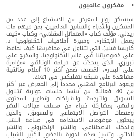
• مفكرون عالميون
سيتمكن زوار المعرض من الاستماع إلى عدد من
المفكرين والأدباء والفنانين العالميين، بمن فيهم مات
ريدلي، مؤلّف كتاب «المتفائل العقلاني» وكتاب «كيف
يعمل الابتكار»، وخبيرة أخلاقيات التكنولوجيا د.
كاريسا فيليز، التي تتناول في محاضرتها كيف نحافظ
على خصوصياتنا في عالم التكنولوجيا، والمخرج علي
تبريزي، الذي يتحدّث عن فيلمه الوثائقي «مؤامرة
على البحار»، المُصنف ضمن أكثر 10 أفلام وثائقية
مشاهدة على شبكة نتفليكس في 2021.
ويعود البرنامج المهني مجدداً إلى المعرض عبر أكثر
من 40 فعالية من بينها جلسات حوارية تتناول
التسويق والترجمة والشراكات وتطوير المحتوى
والنشر، بمشاركة خبراء من مختلف مجالات النشر
ومنصات التواصل الاجتماعي والتسويق، والذين
يبحثون موضوعات الاستدامة في صناعة النشر،
والذكاء الاصطناعي، والنشر الإلكتروني، والنشر
الذاتي. وتتميز هذه الدورة بالحضور الكبير للشباب