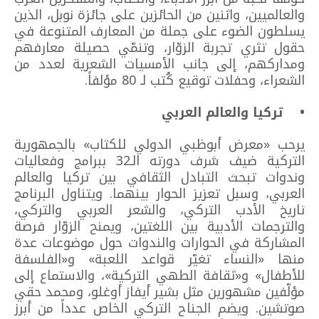
والعالميين، واثنين من الحائزين على جائزة نوبل، الذين
يسلطون الضوء على جملة من المعارف المتنوعة في
حقول تثري تجربة الزوّار، وتنمّي حصيلة معارفهم
ومداركهم، إلى جانب الأمسيات الشعرية لعدد من
الشعراء، وحفلات توقيع كُتب لـ 80 مؤلفاً.
• تركيا والعالم العربي
يرحب «معرض أبوظبي الدولي للكتاب» بالجمهورية
التركية ضيف شرف دورته الـ32 ببرامج وفعاليات
وندوات تبحث التبادل الثقافي بين تركيا والعالم
العربي، وسبل تعزيز الحوار بينهما. ويتناول البرنامج
تاريخ الأدب التركي، والشعر العربي والتركي،
والترجمات الأدبية بين اللغتين، ويمنح الزوّار فرصة
المشاركة في الحوارات والندوات حول موضوعات عدة
منها «النساء تغيّر قواعد اللعبة» و«الفلسفة
للأطفال» و«ثقافة الطهي التركية»، والاستماع إلى
مؤلّفين مشهورين مثل بشير أيفاز أوغلو، ومحمد حقي
صوتشين. ويضم الجناح التركي الخاص عدداً من أبرز