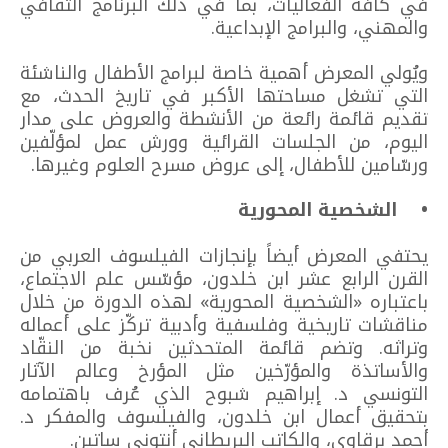
في كافة الفعاليات، بما في ذلك البرنامج الثقافي
والمهني، والبرامج الإبداعية.
ويُولي المعرض أهمية خاصة لبرامج الأطفال والناشئة
التي تشغل مساحتها الأكبر في تاريخ الحدث، مع
تقديم قائمة رائعة من الأنشطة والعروض على مدار
اليوم، من الجلسات القرائية وورش عمل لمؤلّفين
ورسّامين للأطفال، إلى عروض مسرح العلوم وغيرها.
• الشخصية المحورية
يحتفي المعرض أيضاً بإنجازات الفيلسوف العربي من
القرن الرابع عشر ابن خلدون، مؤسّس علم الاجتماع،
باعتباره «الشخصية المحورية» لهذه الدورة من خلال
مناقشات تاريخية وفلسفية وأدبية تركّز على أعماله
وتراثه. وتضم قائمة المتحدثين نخبة من النقّاد
والأساتذة والمؤرّخين مثل المؤرخ وعالم الآثار
التونسي د. إبراهيم شبوح الذي عُرف باهتمامه
بتحقيق أعمال ابن خلدون، والفيلسوف والمفكر د.
أحمد برقاوي، والكاتب البريطاني أنتوني ساتين.