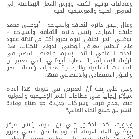
وفعاليات توقيع الكتب، وورش العمل الإبداعية، إلى
العروض الفنية والموسيقية الحية.
وقال رئيس دائرة الثقافة والسياحة – أبوظبي محمد
خليفة المبارك، رئيس دائرة الثقافة والسياحة –
أبوظبي: "نحن نحتفل اليوم بمرور أكثر من ثلاثة عقود
على تنظيم معرض أبوظبي الدولي للكتاب، هذا
الحدث الثقافي الرائد للإمارة، والعنصر المهم في
الرؤية الإستراتيجية لإمارة أبوظبي، التي تعتبر أن
الصناعات الثقافية والإبداعية محفّزات رئيسة للنمو
والتنوّع الاقتصادي والاجتماعي فيها.
ونحن على ثقة أنّ المعرض في دورته هذا العام
سيؤثر إيجابياً على قطاعات النشر الإقليمية والدولية،
حيث يقدم فرصاً وشراكات جديدة مع صناع وقادة
النشر من جميع أنحاء العالم."
وبدوره، أكد الدكتور علي بن تميم، رئيس مركز
أبوظبي للغة العربية، أنّه وبينما نحن نحتفي بمرور
أكثر من ثلاثة عقود على انطلاق معرض أبوظبي