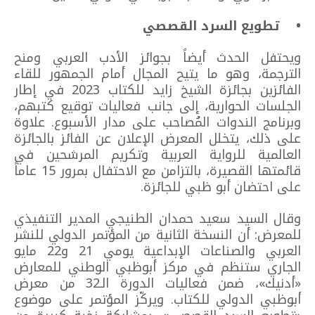
• تطويع السرد القصصي
ويحتفل الحدث أيضاً بجوائز الأدب العربي ومنح
الترجمة، وهو ما يتيح المجال أمام الجمهور للقاء
الفائزين بجائزة الشيخ زايد للكتاب 2023 في إطار
الجلسات الحوارية، إلى جانب فعاليات توقيع كتبهم،
وبرنامج الندوات المُصاحب على مدار الأسبوع. علاوة
على ذلك، يتخلل المعرض الإعلان عن الفائز بالجائزة
العالمية للرواية العربية وتكريم المرشحين في
قائمتها القصيرة، بالتزامن مع الاحتفال بمرور 15 عاماً
على احتضان أبو ظبي للجائزة.
وقال السيد سعيد حمدان الطنيجي المدير التنفيذي
للمعرض: أن النسخة الثانية من المؤتمر الدولي للنشر
العربي والصناعات الإبداعية يومي 21 و22 مايو
الجاري ستنظم في مركز أبوظبي الوطني للمعارض
«أدنيك»، ضمن فعاليات الدورة الـ32 من معرض
أبوظبي الدولي للكتاب. ويركّز المؤتمر على موضوع