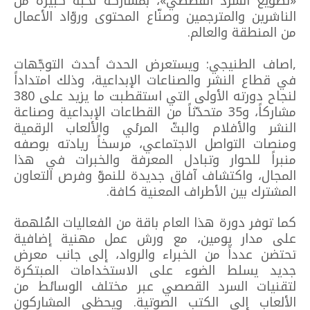
«تطويع السرد القصصي»، بمشاركة نخبة كبيرة من
الناشرين والمترجمين وصنّاع المحتوى وروّاد الأعمال
من المنطقة والعالم.
,اصاف الطنيجي: ويستعرض الحدث أحدث التوجّهات
في قطاع النشر والصناعات الإبداعية، وذلك امتداداً
لنجاح دورته الأولى التي استقطبت ما يزيد على 380
مشاركاً، و35 متحدّثاً من القطاعات الإبداعية وصناعة
النشر والأفلام والبثّ المرئي والألعاب الرقمية
ومنصات التواصل الاجتماعي، مرسخاً ريادته بوصفه
منبراً للحوار وتبادل المعرفة والخبرات في هذا
المجال، واكتشاف آفاق جديدة للنموّ وفرص التعاون
المشترك بين الأطراف المعنية كافة.
كما توفر دورة هذا العام باقة من الفعاليات المُلهمة
على مدار يومين، مع ورش عمل مهنية إضافية
تحتضن عدداً من الخبراء والرواد، إلى جانب معرض
جديد يسلط الضوء على الاستخدامات المبتكرة
لتقنيات السرد القصصي عبر مختلف الوسائط من
الألعاب إلى الكتب الصوتية. ويحظى المشاركون