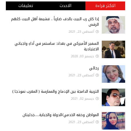
الاكثر قراءة
الاحدث
تعليقات
إذا كان رب البيت بالدف ضارباً .. فشيمة أهل البيت كلهم
الرقص
أغسطس 23, 2021
السفير الأميركي في بغداد: ساستمر في أداءِ واجباتي
الاعتيادية
ديسمبر 03, 2020
رجائي
أغسطس 23, 2021
التربية الدامجة بين الإدماج والممارسة ( المغرب نموذجا )
ديسمبر 02, 2021
المواطن وحقه الخدمي/الدولة والجباية.....جدليتان
أغسطس 23, 2021