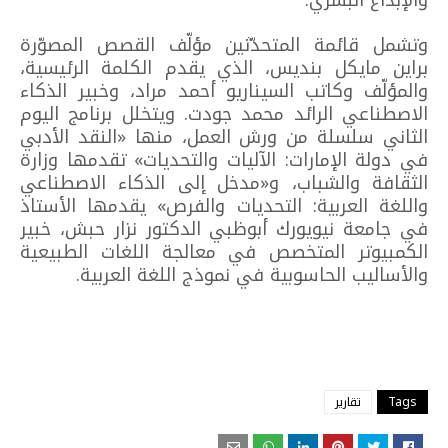
والإبداع البشري.
وتشمل قائمة المتحدّثين مؤلّف القصص المصوّرة
براين مايكل بنديس، الذي يقدم الكلمة الرئيسية،
والمؤلّف وكاتب السيناريو أحمد مراد، وخبير الذكاء
الاصطناعي الرائد محمد جودت. ويتخلل برنامج اليوم
الثاني سلسلة من ورش العمل، منها «النقد الأدبي
في دولة الإمارات: الآليات والتحديات» تقدمها وزارة
الثقافة والشباب، و«مدخل إلى الذكاء الاصطناعي
واللغة العربية: التحديات والفرص» يقدمها الأستاذ
في جامعة نيويورك أبوظبي الدكتور نزار حبش، خبير
الكمبيوتر المتخصص في معالجة اللغات الطبيعية
والأساليب الحاسوبية في نموذج اللغة العربية.
Tags
تقارير