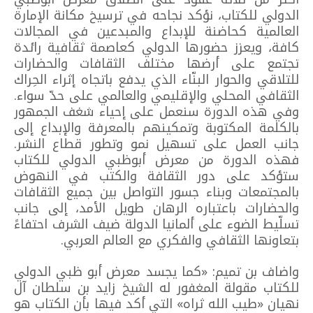
الدولي للكتاب، نؤكد نجاحه في ترسيخ مكانة الإمارة
العالمية كحاضنة للإبداع والمبدعين في المجالات
كافة، ويعزز حضورها الدولي كعاصمة ثقافية رائدة
تجتمع على أرضها مختلف الثقافات والحضارات
للتلاقي والحوار البنّاء الذي يدفع باتجاه إثراء الحِراك
الثقافي المحلي والإقليمي والعالمي على حدّ سواء.
وفي هذه الدورة سنعمل على إحياء شغف الجمهور
بالكلمة المكتوبة وتمكينهم بالمعرفة والإبداع إلى
جانب العمل على تسهيل نمو وتطور قطاع النشر.
فهذه الدورة من معرض أبوظبي الدولي للكتاب
ستؤكد على دور الثقافة والكتب في النهوض
بالمجتمعات وبناء جسور التواصل بين جميع الثقافات
والحضارات باعتباره الرهان طويل الأمد، إلى جانب
تسلّيط الضوء على ألمانيا الدولة ضيف الشرف احتفاءً
بتعاونها الثقافي والفكري مع العالم العربي.
واضاف بن تميم: «كما يجسد معرض أبو ظبي الدولي
للكتاب مقولة المغفور له الشيخ زايد بن سلطان آل
نهيان «طيب الله ثراه» التي أكد فيها بأن الكتاب هو