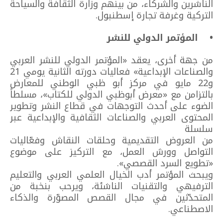
الناشرين والشركاء، من بينهم وزارة الثقافة والسياحة
التركية وغرفة تجارة إسطنبول.
• المؤتمر الدولي للنشر
من جهة أخرى، يعقد «المؤتمر الدولي للنشر العربي
والصناعات الإبداعية» فعاليات دورته الثانية يومي 21
و22 مايو في مركز أبو ظبي الوطني للمعارض
بالتزامن مع «معرض أبوظبي الدولي للكتاب»، مسلطاً
الضوء على أحدث التوجهات في قطاع النشر وتطوير
المحتوى العربي والصناعات الثقافية والإبداعية عبر
سلسلة
من العروض التقديمية وحلقات النقاش وفعّاليات
التواصل وورش العمل، مع التركيز على موضوع
«تطويع السرد القصصي».
ويبحث المؤتمر أدب الخيال العلمي العربي والتعليم
الترفيهي والتقنيات الناشئة، ويرحب بنخبة من
المتحدّثين في مجال القصص المصوّرة والذكاء
الاصطناعي.