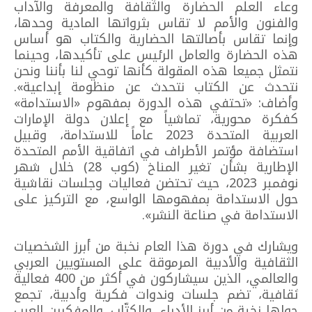
وعاء العلم الحضارة والثقافة والمعرفة والآداب
والفنون والأمم لا تقاس بثرواتها المادية وحدها،
وإنما تقاس بأصالتها الحضارية والكتاب هو أساس
هذه الحضارة والعامل الرئيس على تأكيدها، وحينما
نتمثل جميعا هذه المقولة كأنها توحي لنا بأننا ونحن
نتحدث عن الكتاب نتحدث عن منظومة إبداعية».
وأضاف: «تحتفي هذه الدورة بمفهوم «الاستدامة»
كفكرة محورية، تماشياً مع إعلان دولة الإمارات
العربية المتحدة 2023 عاماً للاستدامة، وقبيل
استضافة مؤتمر الأطراف في اتفاقية الأمم المتحدة
الإطارية بشأن تغير المناخ (كوب 28) خلال شهر
نوفمبر 2023، حيث تحتضن فعاليات وجلسات نقاشية
حول الاستدامة بمفهومها الواسع، مع التركيز على
الاستدامة في صناعة النشر».
ويشارك في دورة هذا العام نخبة من أبرز الشخصيات
الثقافية والأدبية المرموقة على المستويين العربي
والعالمي، الذين سيشاركون في أكثر من 400 فعالية
ثقافية، تضم جلسات وندوات فكرية وأدبية، تجمع
حولها نخبة من أبرز الأدباء، والكتّاب، والمفكرين العرب