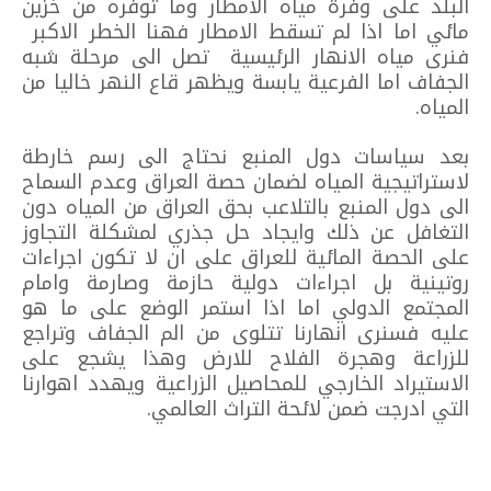
البلد على وفرة مياه الامطار وما توفره من خزين
مائي اما اذا لم تسقط الامطار فهنا الخطر الاكبر
فنرى مياه الانهار الرئيسية تصل الى مرحلة شبه
الجفاف اما الفرعية يابسة ويظهر قاع النهر خاليا من
المياه.
بعد سياسات دول المنبع نحتاج الى رسم خارطة
لاستراتيجية المياه لضمان حصة العراق وعدم السماح
الى دول المنبع بالتلاعب بحق العراق من المياه دون
التغافل عن ذلك وايجاد حل جذري لمشكلة التجاوز
على الحصة المائية للعراق على ان لا تكون اجراءات
روتينية بل اجراءات دولية حازمة وصارمة وامام
المجتمع الدولي اما اذا استمر الوضع على ما هو
عليه فسنرى انهارنا تتلوى من الم الجفاف وتراجع
للزراعة وهجرة الفلاح للارض وهذا يشجع على
الاستيراد الخارجي للمحاصيل الزراعية ويهدد اهوارنا
التي ادرجت ضمن لائحة التراث العالمي.