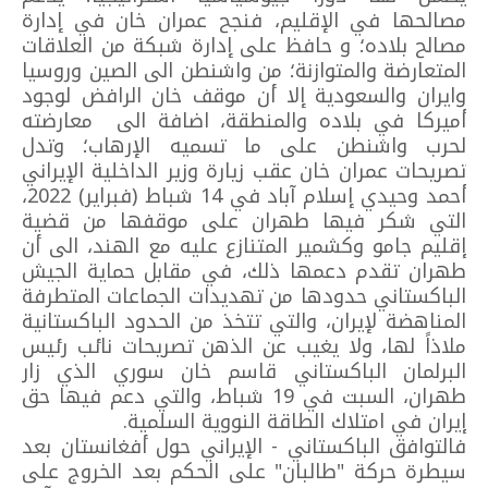
مصالحها في الإقليم، فنجح عمران خان في إدارة
مصالح بلاده؛ و حافظ على إدارة شبكة من العلاقات
المتعارضة والمتوازنة؛ من واشنطن الى الصين وروسيا
وايران والسعودية إلا أن موقف خان الرافض لوجود
أميركا في بلاده والمنطقة، اضافة الى معارضته
لحرب واشنطن على ما تسميه الإرهاب؛ وتدل
تصريحات عمران خان عقب زيارة وزير الداخلية الإيراني
أحمد وحيدي إسلام آباد في 14 شباط (فبراير) 2022،
التي شكر فيها طهران على موقفها من قضية
إقليم جامو وكشمير المتنازع عليه مع الهند، الى أن
طهران تقدم دعمها ذلك، في مقابل حماية الجيش
الباكستاني حدودها من تهديدات الجماعات المتطرفة
المناهضة لإيران، والتي تتخذ من الحدود الباكستانية
ملاذاً لها، ولا يغيب عن الذهن تصريحات نائب رئيس
البرلمان الباكستاني قاسم خان سوري الذي زار
طهران، السبت في 19 شباط، والتي دعم فيها حق
إيران في امتلاك الطاقة النووية السلمية.
فالتوافق الباكستاني - الإيراني حول أفغانستان بعد
سيطرة حركة "طالبان" على الحكم بعد الخروج على