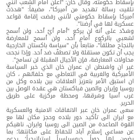
بإسقاط حكومته، وقال خان: "أعلن أمام الشعب أنّني
تلقيت رسالة تهديد من أميركا"، مضيفاً: "هددَتْ
أميركا بإسقاط حكومتي لأنني رفضت إقامة قواعد
عسكرية لها في أرضنا".
وشدّد على أنه لن يركع "أمام أيّ أحد، ولن أسمح
لشعبي بالركوع أمام أحد، ولن أسمح للمعارضة
بالنجاح مطلقاً"، متابعاً بأن "سياسة باكستان الخارجية
يجب أن تكون مستقلة ولا تصطفّ ضد أحد. وإذا نجحت
محاولات المعارضة، فإن الأجيال المقبلة لن تسامح".
غير ان واشنطن ان عمران خان الذي خبر السياسة
الأميركية والغربية في التعاطي مع حلفائهم ، كان
ان استبق الأمر بتعزيز العلاقات بين بلاده وكل من
روسيا وإيران والصين فباكستان هي عقدة الوصل بين
غرب أسيا وشرقها، ومحطة مركزية على طريق
الحرير.
سعى عمران خان عبر الاتفاقات الامنية والعسكرية
مع ايران الى تأكيد دور بلاده وحجز مكان لها مع
القوة الصاعدة من الصين الى روسيا وايران، ناهيكم
عن مساعي إسلام آباد للحفاظ على مكانتها؛ بما
يضمن لها دوراً جيوسياسياً استراتيجياً؛ يدعم