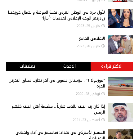
لأول مرة في الوطن العربي نجمة الموضة والجمال جورجينا
رودريغز الوجه الإعلاني لعدسات "أمارا"
مارس 25, 2023
الاعلامي الجامع
مارس 20, 2023
الاكثر قراءة
الاحدث
تعليقات
"فورمولا 1".. فرستابن يتفوق في آخر تجارب سباق البحرين
الحرة
نوفمبر 28, 2020
إذا كان رب البيت بالدف ضارباً .. فشيمة أهل البيت كلهم
الرقص
أغسطس 23, 2021
السفير الأميركي في بغداد: ساستمر في أداءِ واجباتي
الاعتيادية