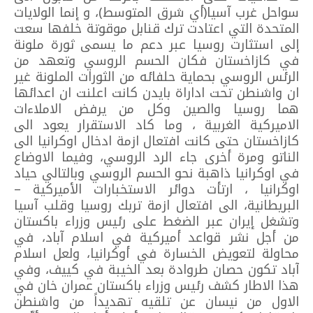
سواحل غرب آسيا(أي شرق المتوسط)، و إنما الولايات
المتحدة التي اعتادت ترك قنابل موقوتة خلفها سعت
إلى استثارت روسيا عبر دعم ما يسمى ثورة ملونة
في كازاخستان فكان الحسم الروسي وتعهد من
الرئس الروسي بحماية حلفائه من الثورات الملونة غير
ان واشنطن تحت اداراة بايدن كانت اعلنت ان اعدائها
هما روسيا والصين وكل من يرفض الاملاءات
الاميركية الغربية ، وما كاد الاستقرار يعود الى
كازاخستان حتى كانت افتعال ازمة ادخال اوكرانيا الى
الناتو ومرة أخرى جاء الرد الروسي، وفيما الاوضاع
في اوكرانيا ذاهبة نحو الحسم الروسي وبالتالي حياد
اوكرانيا ، ارتأت دوائر الاستخبارات الأميركية –
البريطانية، الى افتعال ازمة تربك روسيا وقلب آسيا
وتشغل إيران عبر الضغط على رئيس وزراء باكستان
من أجل نشر قواعد أميركية في اسلام آباد، في
محاولة لتعويض الخسارة في أوكرانيا، ولعل اسلام
آباد تكون حصان طروادة بعد الخيبة في كييف، وفي
هذا الاطار كشف رئيس وزراء باكستان عمران خان في
الاول من نيسان عن تلقيه تهديداً من واشنطن