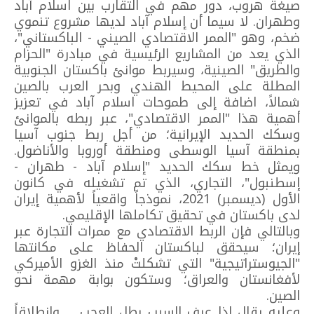
صيغة هروب، دور مهم في التقارب بين اسلام آباد
وطهران. لا سيما أن إسلام آباد لديها مشروع تنموي
ضخم، وهو "الممر الاقتصادي الصيني - الباكستاني"،
الذي يعد من المشاريع الرئيسية في مبادرة "الحزام
والطريق" الصينية، وسيربط موانئ باكستان الجنوبية
المطلة على المحيط الهندي وبحر العرب بالصين
شمالاً، اضافة إلى طموحات اسلام آباد في تعزيز
أهمية هذا "الممر الاقتصادي"، عبر ربطه بالموانئ
وسكك الحديد الإيرانية؛ من أجل ربط جنوب آسيا
بمنطقة آسيا الوسطى ومنطقة أوروبا والأناضول.
ويمثل خط سكك الحديد "إسلام آباد - طهران -
إسطنبول"، التجاري، الذي تم تشغيله في كانون
الأول (ديسمبر) 2021، نموذجاً واقعياً لأهمية إيران
لدى باكستان في تحقيق تكاملها الإقليمي.
وبالتالي فإن الربط الاقتصادي مع ممرات التجارة عبر
إيران؛ سيحقق لباكستان الحفاظ على مكانتها
"الجيوستراتيجية" التي تشكلتْ منذ الغزو الأميركي
لأفغانستان والعراق؛ وستكون بوابة مهمة نحو
الصين.
وعليه يقال إذا عرف السبب بطل العجب ... وانطلاقاً