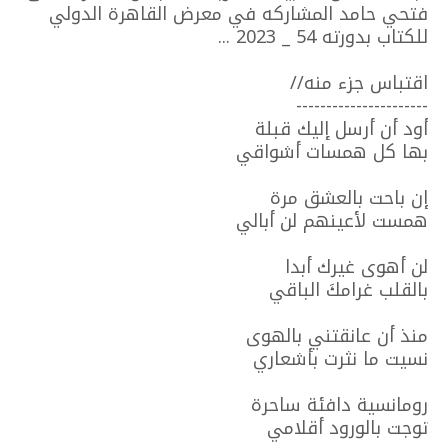
فتحي حامد المشاركه في معرض القاهرة الدولي
للكتاب بدورته 54 _ 2023 ...
اقتباس جزء منه//
----------------------
أود أن أرسل إليك قبلة
بها كل همسات أشواقي
إن باحت بالعشق مرة
همست لأعينهم لن أبالي
لن أهوى غيرك أبدا
بالقلب غرامكَ الباقي
منذ أن عانقتني بالهوى
نسيت ما نثرت بأشعاري
رومانسية دافئة ساحرة
توجت بالورود أقلامي