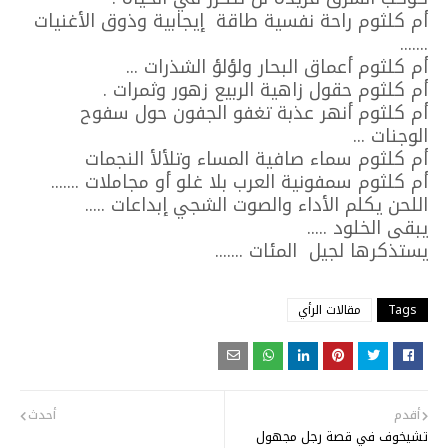
أم كلثوم راحة نفسية طاقة إيجابية وذوق الأغنيات
.......
أم كلثوم أعماق البحار ولؤلؤ الشذرات ...
أم كلثوم حقول زاهية الربيع زهور وثمرات .
أم كلثوم أنهر عذبة تغفو الجفون حول سفوح
الوجنات ...
أم كلثوم سماء صافية المساء وتلألأ النجمات
أم كلثوم سمفونية العرب بلا غلو أو مجاملات .......
اللحن يكلم الأداء والصوت الشجي إبداعات .....
يبقى الخلود .....
يستذكرها لجيل المئات .......
Tags
مقالات الرأي
أقدم
أحدث
تشيخوف في قصة رجل مجهول