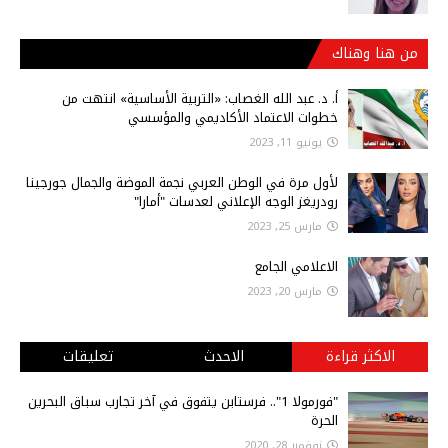
من هنا وهناك
أ‌. د. عبد الله الغصاب: «التربية الأساسية» انتهت من
خطوات الاعتماد الأكاديمي والمؤسسي
يونيو 11, 2023
لأول مرة في الوطن العربي نجمة الموضة والجمال جورجينا
رودريغز الوجه الإعلاني لعدسات "أمارا"
مارس 25, 2023
الاعلامي الجامع
مارس 20, 2023
الاكثر قراءة
الاحدث
تعليقات
"فورمولا 1".. فرستابن يتفوق في آخر تجارب سباق البحرين
الحرة
نوفمبر 28, 2020