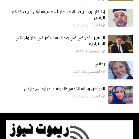
إذا كان رب البيت بالدف ضارباً .. فشيمة أهل البيت كلهم
الرقص
أغسطس 23, 2021
السفير الأميركي في بغداد: ساستمر في أداءِ واجباتي
الاعتيادية
ديسمبر 03, 2020
رجائي
أغسطس 23, 2021
المواطن وحقه الخدمي/الدولة والجباية.....جدليتان
أغسطس 23, 2021