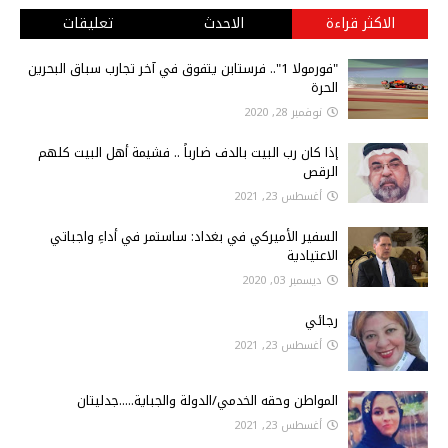
الاكثر قراءة
الاحدث
تعليقات
"فورمولا 1".. فرستابن يتفوق في آخر تجارب سباق البحرين
الحرة
نوفمبر 28, 2020
إذا كان رب البيت بالدف ضارباً .. فشيمة أهل البيت كلهم
الرقص
أغسطس 23, 2021
السفير الأميركي في بغداد: ساستمر في أداءِ واجباتي
الاعتيادية
ديسمبر 03, 2020
رجائي
أغسطس 23, 2021
المواطن وحقه الخدمي/الدولة والجباية.....جدليتان
أغسطس 23, 2021