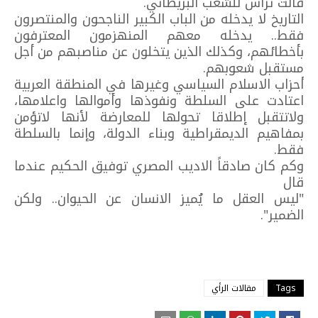
قالت تراس للشعب البريطاني.
التاريخ لا يدخله من الباب الكبير الناجحون والمنتصرون
فقط.. يدخله معهم المنهزمون المعترفون
بأخطائهم، وكذلك الذين يتخلون عن مناصبهم من أجل
مستقبل شعوبهم.
أحزاب الاسلام السياسي وغيرها في المنطقة العربية
اعتادت على السلطة ونفوذها وأموالها واعلامها،
ولاتتقبل إطلاقا تحولها للمعارضة لأنها لاتؤمن
بمفاهيم الديمقراطية وبناء الدولة، وإنما بالسلطة
فقط.
وكم كان صادقاً الاديب المصري توفيق الحكيم عندما
قال
"ليس العقل ما يُميز الانسان عن الحيوان.. ولكن
الضمير".
Tags
مقالات الرأي