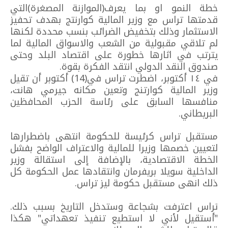
خطة النمو او بما يعرف(الموازنة المصغرة)التي
قدمتها تراس مع وزير المالية كوارنتج بهدف تحفيز
الاستثمار وذلك بتخفيض الضرائب بنسب محددة لكنها
لم تلاقي مقبولية من الشعب والاسواق المالية لما
يترتب في اثارها خطورة على اقتصاد البلد وحتى
صندوق النقد الدولي انتقد الفكرة بقوة.
في ١٤ أكتوبر، اضطرت تراس في(14) أكتوبر أن تقيل
وزير المالية كوارتنج وتعين مكانه جيرمي هانت،
منافسها السابق على رئاسة الحزب المحافظين
البريطاني.
مستقبل تراس كرئيسة للحكومة انتهى باضطرارها
لتعيين خصمها وزيرا للمالية والاعتراف الواضح بفشل
الخطة الاقتصادية، بالإضافة إلى استقالة وزير
الداخلية سويلا بريفرمان وانتقادها عمل الحكومة كل
ذلك انهى مستقبل حكومة ليز تراس.
تراس اعترفت بشجاعة وستدخل التاريخ بسبب ذلك.
"أستقيل لأني لا استطيع تنفيذ تعهداتي" هكذا