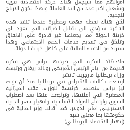
اموالهم مما سيجعل هناك حركة اقتصادية قوية
وتشغيل اكبر عدد من اليد العاملة وبهذا تكون الارباح
للجميع.
لكن هناك نقطة مهمة وخطيرة عندما تنفذ هذه
الفكرة ستؤدي الى تقليل الضرائب التي تعود الى
خزينة الدولة مما يجعلها غير قادرة على الانفاق
وتلكؤ في تقديم خدمات الدعم الاجتماعي وهذا
سيزيد من الاعباء المالية على كاهل خزينة الدولة.
ملاحظة: الفكرة التي طرحتها تراس هي فكرة
قديمة من ايام الرئيس الأمريكي رونالد ريغان ورئيسة
وزراء بريطانيا مارجريت تاتشر.
ارتفعت تكاليف الاقتراض في بريطانيا منذ أن تولت
ليز تراس منصبها كرئيسة للوزراء، عقب الميزانية
المصغرة التي أعلنتها، وتراجعت عنها بعد اضطراب
السوق وارتفاع المواد الأساسية وانهيار سعر الجنية
الاسترليني امام الدولار، كما أقالت وزير المالية في
حكومتها بما معنى شبه
(إنهيار الاقتصاد البريطاني)