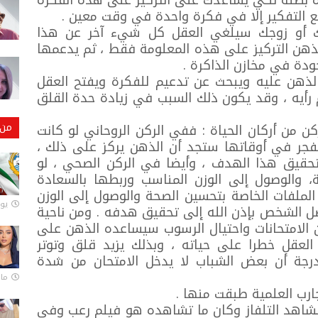
كرة بصلة لكي يساعدك على التركيز على هذه الفكرة
ع التفكير إلا في فكرة واحدة في وقت معين .
ك أو زوجك سيلغي العقل كل شيء آخر عن هذا
هن التركيز على هذه المعلومة فقط ، ثم يدعمها
ودة في مخازن الذاكرة .
لذهن عليه ويبحث عن تدعيم للفكرة ويفتح العقل
 رأيه ، وقد يكون ذلك السبب في زيادة حدة القلق
من 
ن أركان الحياة : ففي الركن الروحاني لو كانت
لفجر في أوقاتها ستجد أن الذهن يركز على ذلك ،
حقيق هذا الهدف ، وأيضا في الركن الصحي ، لو
 والوصول إلى الوزن المناسب وربطها بالسعادة
لملفات الخاصة بتحسين الصحة والوصول إلى الوزن
يونيو
يصل الشخص بإذن الله إلى تحقيق هدفه . ومن ناحية
 الامتحانات واحتيال الرسوب سيساعده الذهن على
لعقل خطرا على حياته ، وبذلك يزيد قلق وتوتر
رجة أن بعض الشباب لا يدخل الامتحان من شدة
مارس 
ارب العلمية طبقت منها .
تشاهد التلفاز وكان ما تشاهده هو فيلم رعب وفي