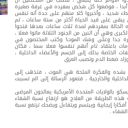
وا الأوامر كما ينبغي ، فطلب من المختصين أن
 أبدا ، فوضعوا كل شخص بمفرده في غرفة صغيرة
طء شديد ، وأخبروا كلا منهم على حدة أنه تنفس
ن يبقى على قيد الحياة أكثر من ستة ساعات ، ثم
 الحالة بمفردهم لمدة ثلاث ساعات بعدها فتحوا
برى وهي أن اثنين من الجنود الثلاثة ماتوا فعلا ،
يرة جدا وعلى وشك الموت! وكتب المختصون في
لومات باعتقاد تام أنهم تنفسوا فعلا سما ، فكان
ات الخاصة بذلك إلى الجسم والأعضاء الداخلية ،
وزاد ضغط الدم وتصبب العرق
شده والفكرة الملحة هي الموت ، فتذهب إلى
داخلية والخارجية ، فتعود الرسالة إلى الم تسببت
 بالولايات المتحدة الأمريكية يعالجون المرضى
جة هذه الطريقة من العلاج هو ارتفاع نسبة الشفاء
ر المريض أفكارا إيجابية ويبتسم ويتفاءل ويضحك ترتفع نسبة
لشفاء .