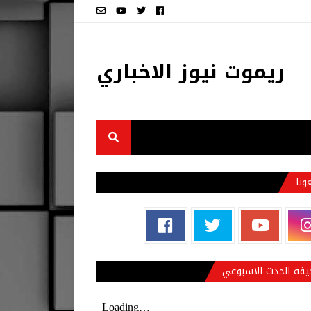
ريموت نيوز الاخباري
عونا
فة الحدث الاسبوعي