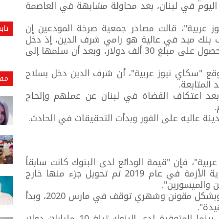
ليوم في لبنان، بعد محاولة مشابهة في العاصمة
 عربية"، قالت مصادر جمعية صرخة المودعين إن
تاب
ف بنك ميد في عالية هو رامي شرف الدين، إذ دخل
المصرف وبحوزته سلاح صيد ونجح في الحصول على مبلغ 30 ألف دولار، وبعد أن سلمها إلى
قع "سكاي نيوز عربية"، أن شرف الدين دخل بسلاح
مقا
 المتابعة.
عد اعتكاف القضاة في لبنان عن عملهم وإلحاح
.
ينة عاليه على الفور وبدأت التحقيقات في الحادث.
ية"، فإن "قيمة الودائع لدى البنوك كانت سابقاً
تقدر بـ170 مليار دولار أميركي، ومع بداية الأزمة في عام 2019 تم تحويل جزء منها خارج
ن والميسورين".
"تم إعطاء المودعين مبالغ محدودة جدا وبشكل مقونن وشهري توقف في مارس 2020، وبدأ
يدة".
"الودائع المطلوبة تقدر بـ98 مليار دولار، بينما المتوفرة لدى البنوك تبلغ 10 مليارات دولار