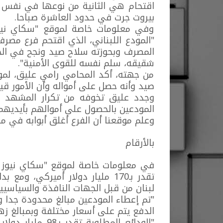
اقتحام هي الثانية من نوعها في نفس ا
بيروت جرت في حدود العاشرة صباحا.
وفي معلومات خاصة لموقع "سكاي نيوز
"المودع اللبناني، الذي اقتحم فرع مصر
شقيقه، سلم نفسه للقوى الأمنية".
من جهته، أكد المحامي رامي عليق، لمو
صيد وأنه حصل على أمواله وأن الأمور قيد
وجدد عليق تخوفه من تكرار المشهد ب
المودعين بالحصول على أموالهم بأيديهم
وعلم موقعنا أن الفرع أغلق أبوابه في مد
بالأرقام
في معلومات خاصة لموقع "سكاي نيوز عرب
لبنان من قبل الجهات النافذة والسياسيي
الدفع يتم على أسعار مختلفة وبمبالغ زه