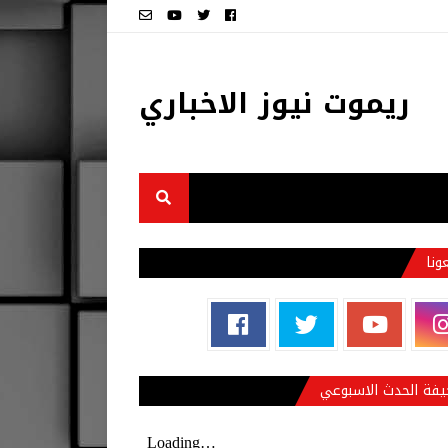
ريموت نيوز الاخباري
عونا
فة الحدث الاسبوعي