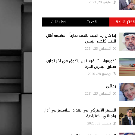
مارس 20, 2023
لاكثر قراءة
الاحدث
تعليقات
إذا كان رب البيت بالدف ضارباً .. فشيمة أهل
البيت كلهم الرقص
أغسطس 23, 2021
"فورمولا 1".. فرستابن يتفوق في آخر تجارب
سباق البحرين الحرة
نوفمبر 28, 2020
رجائي
أغسطس 23, 2021
السفير الأميركي في بغداد: ساستمر في أداءِ
واجباتي الاعتيادية
ديسمبر 03, 2020