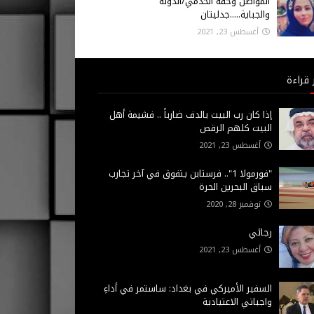
المواطن وحقه الخدمي/الدولة
والجباية.....جدليتان
أغسطس 23, 2021
 قراءة
إذا كان رب البيت بالدف ضارباً .. فشيمة أهل
البيت كلهم الرقص
أغسطس 23, 2021
"فورمولا 1".. فرستابن يتفوق في آخر تجارب
سباق البحرين الحرة
نوفمبر 28, 2020
رجائي
أغسطس 23, 2021
السفير الأميركي في بغداد: ساستمر في أداءِ
واجباتي الاعتيادية