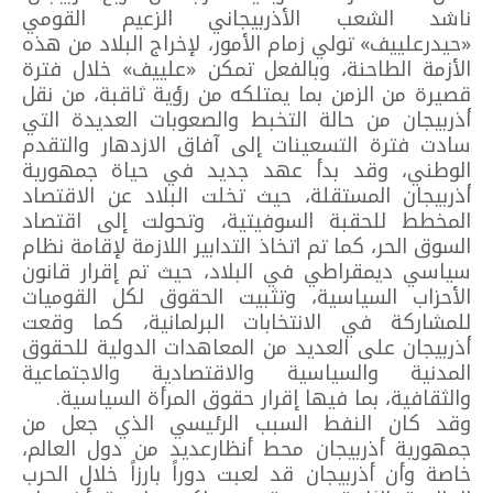
ناشد الشعب الأذربيجاني الزعيم القومي
«حيدرعلييف» تولي زمام الأمور، لإخراج البلاد من هذه
الأزمة الطاحنة، وبالفعل تمكن «علييف» خلال فترة
قصيرة من الزمن بما يمتلكه من رؤية ثاقبة، من نقل
أذربيجان من حالة التخبط والصعوبات العديدة التي
سادت فترة التسعينات إلى آفاق الازدهار والتقدم
الوطني، وقد بدأ عهد جديد في حياة جمهورية
أذربيجان المستقلة، حيث تخلت البلاد عن الاقتصاد
المخطط للحقبة السوفيتية، وتحولت إلى اقتصاد
السوق الحر، كما تم اتخاذ التدابير اللازمة لإقامة نظام
سياسي ديمقراطي في البلاد، حيث تم إقرار قانون
الأحزاب السياسية، وتثبيت الحقوق لكل القوميات
للمشاركة في الانتخابات البرلمانية، كما وقعت
أذربيجان على العديد من المعاهدات الدولية للحقوق
المدنية والسياسية والاقتصادية والاجتماعية
والثقافية، بما فيها إقرار حقوق المرأة السياسية.
وقد كان النفط السبب الرئيسي الذي جعل من
جمهورية أذربيجان محط أنظارعديد من دول العالم،
خاصة وأن أذربيجان قد لعبت دوراً بارزاً خلال الحرب