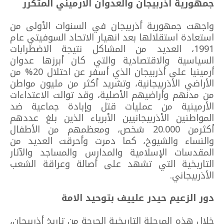
جمهورية اذربيجان والعدوان الارميني المتكرر
واجهت جمهورية أذربيجان في السنوات الأولى من
استعادة استقلالها بعد انهيار الاتحاد السوفيتي عام
1991، العديد من المشاكل نتيجة الاضطرابات
السياسية والاقتصادية والتي كان أبرزها عدوان
أرمينيا على أذربيجان الذي أسفر عن احتلال 20% من
الأراضي الأذربيجانية، وتشريد أكثر من مليون مواطن
من مدنهم وأراضيهم الأصلية، وقد توالت الاعتداءات
الأرمينية من عمليات قتل وإبادة جماعية ضد
المواطنين الأذربيجانيين الأبرياء الذين بلغ عددهم
أكثرمن 20.000 شخص، ومعظمهم من الأطفال
والنساء والشيوخ، كما دمرت وأحرقت العديد من
المقدسات الإسلامية والمدارس والمساجد والآثار
التاريخية التي تشهد على أصالة وعراقة الشعب
الأذربيجاني.
دور الزعيم حيدر علييف بتوحيد الامة
خلال هذه المرحلة التاريخية الحرجة من تاريخ أذربيجان،