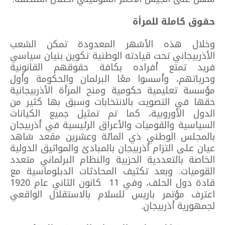
حقوق كاملة للمرأة
وخلال هذه الأشهر المعدودة تمكن الشعب
الأذربيجاني تحت قيادته الوطنية تكوين بنيان سياسي
فريد تمتع أفراده بكافة حقوقهم القانونية
وحرياتهم، وأسسوا معًا البرلمان والحكومة وأول
مؤسسة تعليمية حكومية ومنح المرأة الأذربيجانية
حقها في التصويت بالانتخابات وسبق بها كثير من
الدول الأوروبية، كما تم تمثيل جميع الكيانات
السياسية والقوميات والأعراق الرئيسية في أذربيجان
بالمجلس الوطني ذي المائة وعشرين مقعد شاهد
عيان على التزام أذربيجان بالمبادئ والمواثيق الدولية
الخاصة بالتعددية الحزبية والنظام البرلماني متعدد
القوميات. وبعد تكثيف المحادثات الدبلوماسية مع
قادة دول الحلف، وفي 11 كانون الثاني عام 1920
اعترف مؤتمر باريس للسلام بالاستقلال الواقعي
لجمهورية أذربيجان.