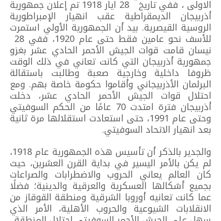
الاولى ، ففي تاريخ 28 ايار 1918 تم إعلان جمهورية
أذربيجان الديمقراطية عقب انهيار الإمبراطورية
الروسية القيصرية. بيد أن الجمهورية الأولي استمرت
للأسف نحو عامين فقط حتى عام 1920، ففي 28
نيسان قامت قوات الجيش الأحمر الحادي عشر بغزو
جمهورية أذربيجان التي كانت تعاني في ذلك الوقت
ظروفا داخلية وخارجية صعبة وطالبت باستقالة
البرلمان الأذربيجاني وأقاموا حكومة خاصة بهم. ومع
احتلال قوات الجيش الأحمر الحادي عشر، دخلت
أذربيجان فترة امتدت 70 عامًا من الحكم السوفيتي
وحتى عام 1991، حتى استعادت استقلالها مرة ثانية
بعد انهيار الاتحاد السوفيتي.
والجدير بالذكر أن تأسيس هذه الجمهورية عام 1918،
لم يكن بالأمر اليسير في بداية القرن العشرين، حيث
كان العالم يعاني الحروب والاضطرابات والصراعات
بجميع أشكالها العسكرية والعرقية والدينية؛ فضلًا
عما كانت تعانيه أوروبا الشرقية ومنطقة القوقاز من
الانقلابات الشيوعية والحروب الأهلية، الأمر الذي
سهل على الجيش الأحمر السوفيتي احتلال المنطقة.