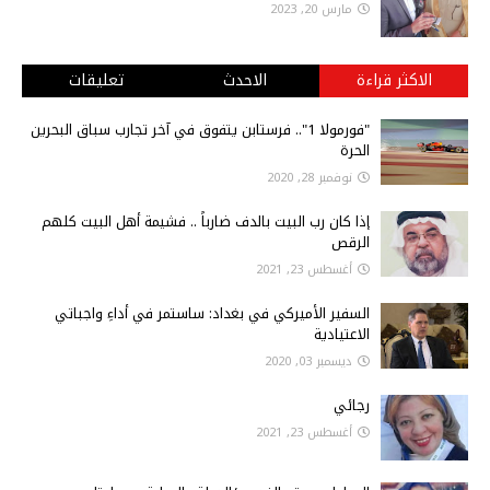
مارس 20, 2023
الاكثر قراءة
الاحدث
تعليقات
"فورمولا 1".. فرستابن يتفوق في آخر تجارب سباق البحرين
الحرة
نوفمبر 28, 2020
إذا كان رب البيت بالدف ضارباً .. فشيمة أهل البيت كلهم
الرقص
أغسطس 23, 2021
السفير الأميركي في بغداد: ساستمر في أداءِ واجباتي
الاعتيادية
ديسمبر 03, 2020
رجائي
أغسطس 23, 2021