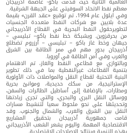
العالمية الثانية حيث قدمت باكو- عاصمة أذربيجان
معظم نفط الاتحاد السوفيتي على الجبهة الشرقية.
وفي ايلول عام 1994، تم توقيع «عقد القرن» بقيمة
عدة بلايين مع شركات النفط متعددة الجنسيات
لتطويرحقول النفط البحرية في القطاع الأذربيجاني
من بحرقزوين. وبشبكة خط نفط باكو– تبليسي –
جيهان وخط غاز باكو – تبليسي – أرزروم تضطلع
أذربيجان بدور مهم في ممر الطاقة بين الشرق
والغرب وفي أمن الطاقة في أوروبا.
وبالتوازي مع قطاعي النفط والغاز، تم الاهتمام
بتنمية القطاعات غيرالنفطية بما في ذلك تطوير
البنية التحتية لقطاع النقل والمواصلات ذات الأولوية
الإستراتيجية، من سكك حديدية، وموانئ بحرية
ومطارات، بالإضافة إلى أساطيل الطائرات والسفن،
ووسائل النقل البري والبحري، والتي تجرى زيادتها
وتحديثها على نحو ملحوظ سعيا لتنشيط مسارات
النقل بين الشرق والغرب، والشمال والجنوب. وقد
قامت جمهورية أذربيجان بتحقيق المشاريع
الاقتصادية المهمة. واليوم يشعر الشعب الأذربيجاني
بهذه التنمية وبنتائج الإصلاحات الاقتصادية.