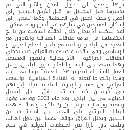
فيها وتعمل إلى تحويل المدن والآثار التي تم
تدميرها خلال الاحتلال من قبل الأرمن البربريين إلى
أجمل وأحدث المدن في المنطقة، وكما تسعى إلى
إسكان المشردين في ديارهم في أسرع وقت ممكن.
لقد تمكنت أذربيجان خلال الحقبة الماضية من تاريخ
استقلالها من إقامة علاقات الصداقة والتعاون مع
العديد من البلدان وخاصة مع بلدان العالم العربي و
الإسلامي وفي مقدمته جمهورية العراق حيث تحظى
العلاقات العراقية الأذربيجانية بالتطور المستمر،
وهذا يبعث على الرضا والطمأنينة بين البلدين، ويعزز
العمل المشترك لتطوير هذه العلاقة يوما بعد يوم،
وهذا يثبت ما تتمتع به القيادة السياسية والشعب
العراقي من مشاعر الإخوة الصادقة تجاه إخوانهم
في أذربيجان، كما أنه قد تحقق تبادل التمثيل
الدبلوماسي بين البلدين بعد عام 2003. وقامت وفود
رسمية وبرلمانية عراقية بزيارة باكو ، وتم أثناء هذه
الزيارات التوقيع على العديد من الاتفاقيات بين
البلدين ويحتل العراق موقعا مهما بين دول العالم،
ويلعب دورا بارزا بين المنظمات الدولية في دعم