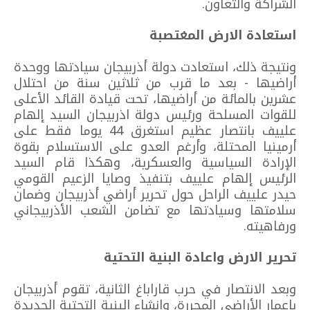
الشراكة والتعاون.
استعادة الارض المغتصبة
ونتيجة ذلك، استعادت دولة أذربيجان سيادتها ووحدة
أراضيها - بعد ما قرب من ثلاثين سنة من احتلال
عشرين بالمائة من أراضيها، تحت قيادة القائد الأعلى
للقوات المسلحة ورئيس دولة اذربيجان السيد إلهام
علييف بانتصار عظيم استغرق 44 يوما فقط على
أرمينيا المحتلة، وأرغم العدو على الاستسلام بقوة
الإرادة السياسية والعسكرية، وهكذا قام السيد
الرئيس إلهام علييف بتنفيذ وصايا الزعيم القومي
حيدر علييف الراحل حول تحرير أراضي أذربيجان وضمان
سلامتها وسيادتها مع تضامن الشعب الأذربيجاني
ورفاهيته.
تحرير الارض واعادة البنية التحتية
وبعد الانتصار في حرب قاراباغ الثانية، تقوم أذربيجان
بإعمار الأراضي المحررة، وإنشاء البنية التحتية الجديدة