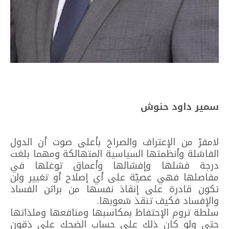
سمير داود حنوش
لامفرّ من الإعتراف والصراخ بأعلى صوت أن الدول
الفاشلة وأنظمتها السياسية المتهالكة ومهما بلغت
درجة فشلها وإفشالها وأعماق توغلها في
مفاصلها فهي عصيّة على أي إصلاح أو تغيير ولن
تكون قادرة على إنقاذ نفسها من براثن الفساد
والإفساد فكيف تنقذ شعوبها.
سلطة تروم الإحتفاظ بمكاسبها ومنافعها وملذاتها
حتى ولو كان ذلك على حساب الضحك على ذقون