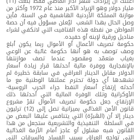
أعلنت أن إيرادات شهر آذار الماضي فقط بلغت (11)
مليار دولار وهو الإيراد الأكبر منذ عام 1972 وأكثر من
موازنة المملكة الأردنية الهاشمية في السنة. فأين
وصل الحال بهذا الشعب ليُعلن مسؤول فيه أن حصة
المواطن من نفطه هذه الفتافيت التي لاتكفي لشراء
مناديل ورقية لإبنه أو حفيده.
حكومة تصريف الأعمال أو الأموال ربما يكون أبلغ
وصف توصف به هو أنها حكومة غائبة عن الوعي
بغياب متعمّد ومقصود عندما تصف موازنتها
بالإنفجارية ووفرة مالية أحدثها قرار زيادة أسعار
الدولار مقابل الدينار العراقي في سابقة خطيرة لم
تشهدها أي دولة تحترم عملتها الوطنية مع ما
أحدثه إرتفاع أسعار النفط جراء الحرب الروسية-
الأوكرانية وتلك الوفرة المالية التي أحدثها ذلك
الإرتفاع، جعل حكومة تصريف الأموال تقرّ مشروع
قانون الأمن الغذائي بميزانية تصل إلى (12) ترليون
دينار إلا أن (الهَبرّة) التي يتنافس عليها البعض من
في السلطة التنفيذية والتشريعية ستجعل من هذا
القانون شبه مشلول أو عاجز أمام الأزمة الغذائية
التي تواجه العراق بسبب الفساد والسرقات التي