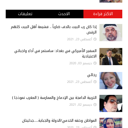
الاكثر قراءة
الاحدث
تعليقات
إذا كان رب البيت بالدف ضارباً .. فشيمة أهل البيت كلهم
الرقص
أغسطس 23, 2021
السفير الأميركي في بغداد: ساستمر في أداءِ واجباتي
الاعتيادية
ديسمبر 03, 2020
رجائي
أغسطس 23, 2021
التربية الدامجة بين الإدماج والممارسة ( المغرب نموذجا )
ديسمبر 02, 2021
المواطن وحقه الخدمي/الدولة والجباية.....جدليتان
أغسطس 23, 2021