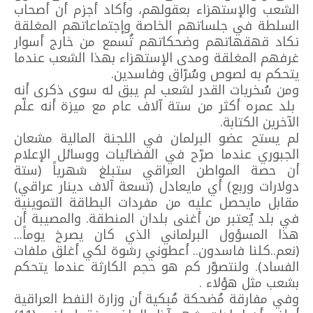
الشعب والإستهزاء بعقولهم، وأكاد أجزم أن أصحاب
السلطة في جلساتهم الخاصة وإجتماعاتهم المغلقة
تكاد قهقهاتهم وضحكاتهم تُسمع من خارج أسوار
غرفهم المغلقة ومدى الإستهزاء بهذا الشعب عندما
يتحكم به لصوص وسُرّاق وفاسدين.
ومن سُخريات القدر لشعب لم يبق له سوى ذكرى أنه
بلد عمره أكثر من ستة آلاف عام مع ميزة أنه علّم
الآخرين الكتابة.
لم يستح عضو البرلمان في اللجنة المالية مشعان
الجبوري عندما صرّح في الفضائيات ووسائل الإعلام
أن حصة المواطن العراقي ستبلغ شهرياً (ستة
دولارات وربع) أي مايعادل (تسعة آلاف دينار عراقي)
مقابل مايحصل عليه من مفردات البطاقة التموينية
في بلد يُعتبر من أغنى بلدان المنطقة. والمصيبة أن
هذا المسؤول البرلماني الذي كان يصرخ يوماً...
(نعم..كلنا فاسدون.. أعطوني رشوة لكي أغلق ملفات
الفساد). ولنتصوّر كم هو حجم الكارثة عندما يتحكم
بشعب مثل هؤلاء .
وفي مفارقة مُضحكة مُبكية أن وزارة النفط العراقية