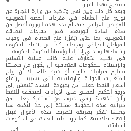
ستطيح بهذا القرار.
وبعد كل ذلك وبين نفي وتأكيد من وزارة التجارة عن
توزيع ملح الطعام في مفردات الحصة التموينية
للمواطن العراقي حيث لم تجد هذه الوزارة أفضل من
هذه المادة لتوزيعها ضمن مفردات البطاقة
التموينية ربما حتى (يُغزّر) ملح الطعام في وجبات
المواطن العراقي ويجعله يكّف عن إنتقاد الحكومة
وفسادها وينحني إحتراماً وإمتناناً لمكرمة الحكومة.
في تقليد متعارف عليه كانت عملية التسليم
والإستلام للحكومات المتعاقبة أن يكون من ضمنها
تسليم ميزانيات خاوية أو شبه ذلك، إلّا أن رياح
المتغيرات الدولية والإقليمية التي تسببت بإرتفاع
أسعار النفط جعلت من بحبوحة الفساد تنتعش إلى
درجة التكتم المطلق على الإيرادات المتحققة للنفط
وأين تذهب؟ وفي جيوب من تستقر؟ جعلت من
ميزانية هذه الحكومة ممتلئة إلى حدّ التُخمة مما
جعلها تفكر بطريقة لتصريف هذه الأموال قبيل
إنتهاء صلاحيتها كما جرت عليه العادة في الحكومات
السابقة.