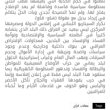
تمعّنوا في حجم الكذبة التي يعيشها شعب أُبتلي
بمنظومة سياسية فاسدة وفاشلة لم يعد الإصلاح
يفلح لها، ولم تعدّ النصيحة تُجدي وبات الحلّ يتلائم
في إيجاد بديل مع مقولة (شلع- قلع).
تكرار السيناريو اللبناني في إفلاس الدولة ومصرفها
المركزي ليس ببعيد عن العراق ذلك البلد الذي يتشابه
كثيراً في أنظمته السياسية والإقتصادية وتوأمة
الفساد والإفساد بين البلدين، فمحاولات الإقتراض
العراقي من بنوك داخلية وخارجية وعدم وجود
سياسات واضحة ونزيهة في إدارة الأموال وحجم
السرقات ونهب المال العام وغياب إستراتيجية الحلول
لبلد يعاني من خراب الأوضاع المعيشية للمواطن
والبطالة والفساد وتدهور المنظومة الكهربائية ربما
ستقود هذا البلد ليس فقط في إعلان إفلاسه وإنما
في حرب يقودها الفقراء والجيّاع تأكل الأخضر
واليابس وهو الخوف من قادمات الأيام وما تُخبأه
للعراقيين.
Tags
مقالات الرأي