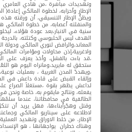
وتهديدات مباشرة ،من هادي العامري وا
الإطار وأحزابه، لخطوة المالكي إعادة( ا
ويظنُّ الإطار التنسيقي، أن ورقته هذه 
والمنفلته أعصابه، من خطوة المالكي ه
سنية في الانبار،بعد عودة هؤلاء، ليخلو
الهدف ليس الحلبوسي وكتلته، بالدرجة ال
المعاند،والرافض لنوري المالكي ودولة ا
ولاغربية،إذن محاولات ومؤامرات المالك
،قد باءت بالفشل، وأخذ يعزف على الور
ستحقق له مايريد،ومانراه اليوم هو اللع
،ويهددّ المدن الغربية ، بعمليات نوعي
وإلقاء القبض على قادة داعش في الطا
لداعش يظهر بقوة ،مستغلاً الصراع عل
يفعله، ونتائج مايقوم به، خاصة ونحن في
الطائفية في محافظاتنا، عندما سلمّها
وقتل وهجّرأبناءها، فهل يريد أن تتكرّ
لاطلاعه على سيناريو المالكي وجماعته 
الإطار، من خلط الاوراق وتهديد العملية
وهناك خطران يواجهانها ، هو الإنسداد ا