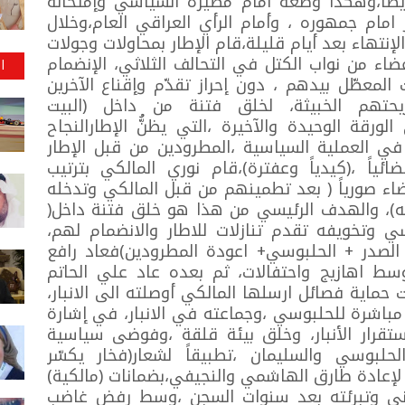
اً ايضاً،وهكذا وضعه أمام مصيره السياسي وإمتحانه
مام جمهوره ، وأمام الرأي العراقي العام،وخلال
إنتهاء بعد أيام قليلة،قام الإطار بمحاولات وجولات
عضاء من نواب الكتل في التحالف الثلاثي، الإنضمام
ا
معطّل بيدهم ، دون إحراز تقدّم وإقناع الآخرين
يحتهم الخبيثة، لخلق فتنة من داخل (البيت
الورقة الوحيدة والآخيرة ،التي يظنُّ الإطارالنجاح
 العملية السياسية ،المطرودين من قبل الإطار
ئياً ،(كيدياً وعفترة)،قام نوري المالكي بترتيب
اء صورياً ( بعد تطمينهم من قبل المالكي وتدخله
)، والهدف الرئيسي من هذا هو خلق فتنة داخل(
وسي وتخويفه تقدم تنازلات للاطار والانضمام لهم،
 الصدر + الحلبوسي+ اعودة المطرودين)فعاد رافع
وسط اهازيج واحتفالات، ثم بعده عاد علي الحاتم
حماية فصائل ارسلها المالكي أوصلته الى الانبار،
باشرة للحلبوسي ،وجماعته في الانبار، في إشارة
ستقرار الأنبار، وخلق بيئة قلقة ،وفوضى سياسية
حلبوسي والسليمان ،تطبيقاً لشعار(فخار يكسّر
ر لإعادة طارق الهاشمي والنجيفي،بضمانات (مالكية)
اني وتبرئته بعد سنوات السجن ،وسط رفض غاضب