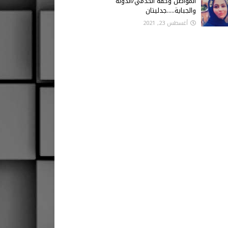
المواطن وحقه الخدمي/الدولة
والجباية.....جدليتان
أغسطس 23, 2021