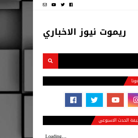
ريموت نيوز الاخباري
عونا
فة الحدث الاسبوعي