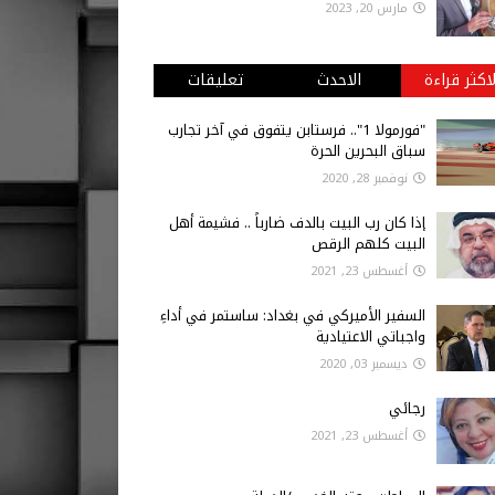
مارس 20, 2023
لاكثر قراءة
الاحدث
تعليقات
"فورمولا 1".. فرستابن يتفوق في آخر تجارب
سباق البحرين الحرة
نوفمبر 28, 2020
إذا كان رب البيت بالدف ضارباً .. فشيمة أهل
البيت كلهم الرقص
أغسطس 23, 2021
السفير الأميركي في بغداد: ساستمر في أداءِ
واجباتي الاعتيادية
ديسمبر 03, 2020
رجائي
أغسطس 23, 2021