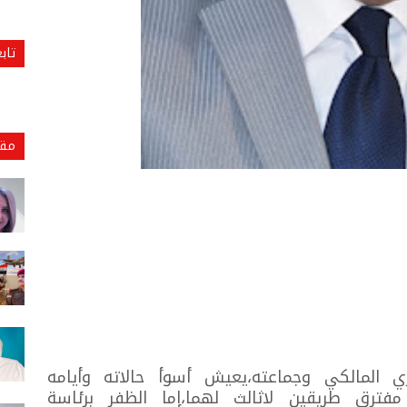
تاب
مقا
ري المالكي وجماعته،يعيش أسوأ حالاته وأيامه
ترق طريقين لاثالث لهما،إما الظفر برئاسة