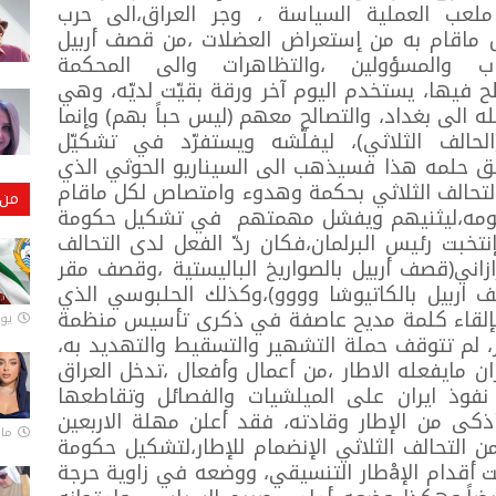
ب ملعب العملية السياسة ، وجر العراق،الى حرب
 ماقام به من إستعراض العضلات ،من قصف أربيل
زاب والمسؤولين ،والتظاهرات والى المحكمة
لح فيها، يستخدم اليوم آخر ورقة بقيّت لديّه، وهي
ه الى بغداد، والتصالح معهم (ليس حباً بهم) وإنما
الف الثلاثي)، ليفلّشه ويستفرّد في تشكيّل
قق حلمه هذا فسيذهب الى السيناريو الحوثي الذي
التحالف الثلاثي بحكمة وهدوء وامتصاص لكل ماقام
من 
خصومه،ليثنيهم ويفشل مهمتهم في تشكيل حكومة
إنتخبت رئيس البرلمان،فكان ردّ الفعل لدى التحالف
ازاني(قصف أربيل بالصواريخ الباليستية ،وقصف مقر
اربيل بالكاتيوشا وووو)،وكذلك الحلبوسي الذي
إلقاء كلمة مديح عاصفة في ذكرى تأسيس منظمة
يونيو
، لم تتوقف حملة التشهير والتسقيط والتهديد به،
ران مايفعله الاطار ،من أعمال وأفعال ،تدخل العراق
نفوذ ايران على الميلشيات والفصائل وتقاطعها
كى من الإطار وقادته، فقد أعلن مهلة الاربعين
مارس 
 التحالف الثلاثي الإنضمام للإطار،لتشكيل حكومة
توافقية،وهي خطوة لجر البساط ،من تحت أقدام الإåطار التنسيقي، ووضعه في زاوية حرجة