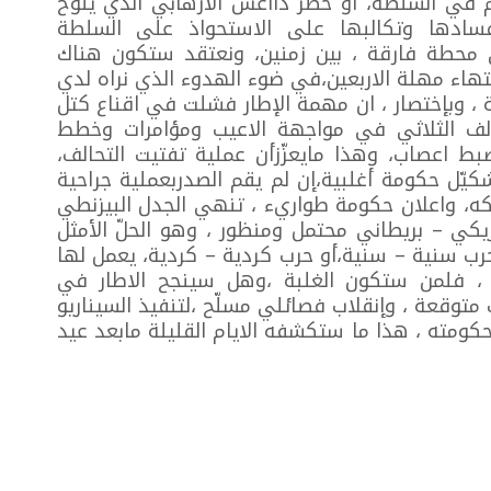
في السلطة، أو خطر دااعش الارهابي الذي يلوح
سادها وتكالبها على الاستحواذ على السلطة
 محطة فارقة ، بين زمنين، ونعتقد ستكون هناك
 انتهاء مهلة الاربعين،في ضوء الهدوء الذي نراه لدي
 ، وبإختصار ، ان مهمة الإطار فشلت في اقناع كتل
حالف الثلاثي في مواجهة الاعيب ومؤامرات وخطط
بط اعصاب، وهذا مايعزّزأن عملية تفتيت التحالف،
ّل حكومة أغلبية،إن لم يقم الصدربعملية جراحية
كه، واعلان حكومة طواريء ، تنهي الجدل البيزنطي
يكي – بريطاني محتمل ومنظور ، وهو الحلّ الأمثل
رب سنية – سنية،أو حرب كردية – كردية، يعمل لها
ات ، فلمن ستكون الغلبة ،وهل سينجح الاطار في
متوقعة ، وإنقلاب فصائلي مسلّح ،لتنفيذ السيناريو
كومته ، هذا ما ستكشفه الايام القليلة مابعد عيد