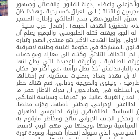
لخزعلي واعضاء بدولة القانون والفصائل وجمهور
لمجرمين والقتلة ) الى العراق،كمسرحية ،وهكذا ظنّ
ستربّح المليون،فهل ينجح المالكي وإطاره المنفجر
ذه، بتحقيق( الهدف الخبيث) ، إشعال حرب سنية –
 له الجو، ويفتت كتلة الحلبوسي، والجميع يعلم أن
اولى ،وإنما الهدف الاكبر،هو مقتدى الصدر وتياره
لقانون ،المشاركة في حكومة اغلبية وطنية لاشرقية
ي لجر التحالف الثلاثي وكتله الى معارك ومواجهات
قة الطائفية ، والورقة الوحيدة التي يظن انها
ّب بالنار،فداعش أخذ يطلّ برأسه ،في أكثر من مكان
ة، لا بل يهدد بغداد بعمليات عسكرية، تم إفشالها
رمية ، ونينوى والحويجة وديالى، نعم هناك خطر
ى السلطة في بغداد،دون ان يدرك الاطار خطر ما
 المدن الغربية ،عانينا من تصرفات وسياسة المالكي
 لداااعش الإجرامي، وبطش بأهلها، وخرّب مدنها،
ر السياسة الطائفية،إن زيارة الحلبوسي لطهران،
وتحذير الجانب الايراني نتائج ومخاطر مايقوم به
 السياسية برمتها ،وجعلها في مهبّ الريح، لاسيما
لسياسي، الذي سيولّد إنفجاراً شعبياً، وعودة ثورة