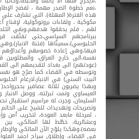
،لايخرج منها الاّ يائسأ ومحبطاً،وخائب
،نعم خطوة الصدر مهمة ، لفضح الإطار ا
هذه الفترة( المهلة)، التي تشارف على ال
مكوكية ، ولقاءات بروتوكولية، لإقناع أ
لهم ، فلم يحققوا هدفهم،وبقي الثلث ال
ببرنامجهم السياسي،حتى تفتّقت قر
الحلبوسي)،سمينّاها (فتنة الانبار)،وهي 
فيها،وهي إعادة خصومهم وأعداؤهم في
نفسه،الى خارج العراق، والمطلوبين قضا
(عودتهم) الى بغداد لتقديمهم الى القض
وتوسطه في القضاء كما صرّح هو نفسه
البيت السني) في الانبار،لارغام الحلب
وبهذا يضربون ثلاثة عصافير بحجرواحد(
العيساوي وتمت تبرئته، ووصل الانبار 
السليمان، وجرت له مراسيم استقبال تحت 
وتصريحات وتهديدات للشيخ على الحاتم م
، لمرحلة مابعد العودة، لتخريب أمن وإ
وعشائرية، خطّط لها المالكي، بين ال
بعضه)،وهكذا يلوّح الآن المالكي والإطا
في القضاء، وإطلاق سراح احمد العلو