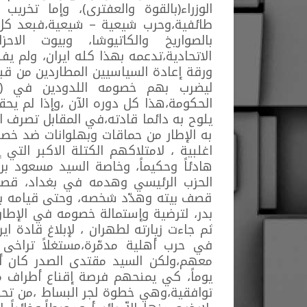
الوزراء(بالقوة والعفترى)، وإما تخري
طائفية،وحرب شيعية – شيعية،فبعد كل
بالصواريخ والكاتيوشا، وبيوت الاح
الاتحادية،تدعمه بهذا كله ايران، ولم يف
ورقة إعادة السياسيين المطاردين من قبل
ليضرب بهم خصومه اللدودين في (الح
الحكومة،هذا كل دوره الآن ،وإذا لم يح
يلوح به دائما قادته،في المقابل تصرف 
به الإطار من حماقات وبهلوانات ضد 
اغلبية ، لامتلاكهم الكتلة الاكبر التي 
هادئاً وحكيماً، وخاصة السيد مسعود بر
الحزب الرئيسي وهدمه في بغداد، قصف 
قصف بيته وهدّد شخصه، وحتى قيامه ب
بدر، لترضية وإستمالة خصومه في الإطار
ثم جاءت زيارته لطهران ، لإبلاغ قادة اي
في حرب أهلية مدمّرة،مستغلاً تراخى 
معهم،ولكن السيد مقتدى الصدر كان أذ
يوماً، كي يمنحهم فرصة إقناع أطراف من