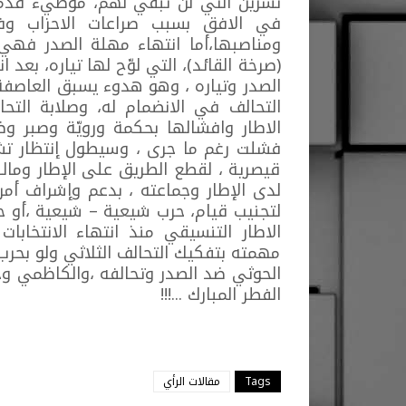
تشرين التي لن تبقي لهم، موطيء قدم 
في الافق بسبب صراعات الاحزاب وف
ومناصبها،أما انتهاء مهلة الصدر فهي
(صرخة القائد)، التي لوّح لها تياره، بعد
الصدر وتياره ، وهو هدوء يسبق العاصفة
التحالف في الانضمام له، وصلابة الت
الاطار وافشالها بحكمة ورويّة وصبر وض
فشلت رغم ما جرى ، وسيطول إنتظار تشكي
قيصرية ، لقطع الطريق على الإطار ومال
لدى الإطار وجماعته ، بدعم وإشراف أمر
لتجنيب قيام، حرب شيعية – شيعية ،أو ح
الاطار التنسيقي منذ انتهاء الانتخاب
مهمته بتفكيك التحالف الثلاثي ولو بحرب 
الحوثي ضد الصدر وتحالفه ،والكاظمي وح
الفطر المبارك ...!!!
Tags
مقالات الرأي