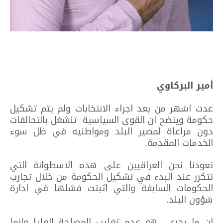
أمير البركاوي
عدت اشهر من بعد اجراء الانتخابات ولم يتم تشكيل
حكومة ويتضح ان القوى السياسية تنشغل بالتحالفات
دون مراعاة لمصير البلد ومواطنيه في ظل سوء
الخدمات المقدمة.
تعودنا نحن العراقيين على هذه الاسطوانة التي
تتكرر عند البدء في تشكيل الحكومة من خلال تجارب
الحكومات السابقة والتي اثبتت فشلها في ادارة
شؤون البلد.
ان ما يجري هو عدم تغليب المصلحة العليا وانما