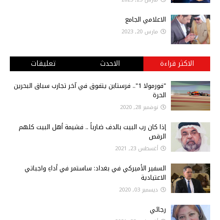
الاعلامي الجامع
مارس 20, 2023
الاكثر قراءة
الاحدث
تعليقات
"فورمولا 1".. فرستابن يتفوق في آخر تجارب سباق البحرين
الحرة
نوفمبر 28, 2020
إذا كان رب البيت بالدف ضارباً .. فشيمة أهل البيت كلهم
الرقص
أغسطس 23, 2021
السفير الأميركي في بغداد: ساستمر في أداءِ واجباتي
الاعتيادية
ديسمبر 03, 2020
رجائي