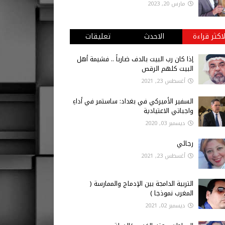
مارس 20, 2023
لاكثر قراءة
الاحدث
تعليقات
إذا كان رب البيت بالدف ضارباً .. فشيمة أهل
البيت كلهم الرقص
أغسطس 23, 2021
السفير الأميركي في بغداد: ساستمر في أداءِ
واجباتي الاعتيادية
ديسمبر 03, 2020
رجائي
أغسطس 23, 2021
التربية الدامجة بين الإدماج والممارسة (
المغرب نموذجا )
ديسمبر 02, 2021