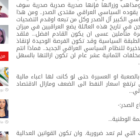
ذاهب وزرائها فإنها صدرية صدرية صدرية سوف
ي يقوده السياسي العراقي مقتدى الصدر.. ومن هذا
سياسي الكبير آل الصدر وكل من تبعه اوقدم التضحيات
في تاريخ هذه العائلة يضع العراقيين في ميزان
مرة متأملين عسى ان يكون القادم افضل... فلقد
الطبقة السياسية وقد تكون الفرصة الوحيدة لإنقاذ
خيرة للنظام السياسي العراقي الجديد.. فماذا انتم
مخلفات الثمانية عشر عام لن تكون ازالتها بالسهل
من 
الصعبة او العسيرة حتى لو كانت لها اعباء مالية
 ترتفع اسعار النفط الى الضعف ومازال الاقتصاد
لي...
يونيو
ع الصدر:-
مة الوطنية...
مارس 
تي لم تعد ضرورية. وان تكون القوانين العدالية