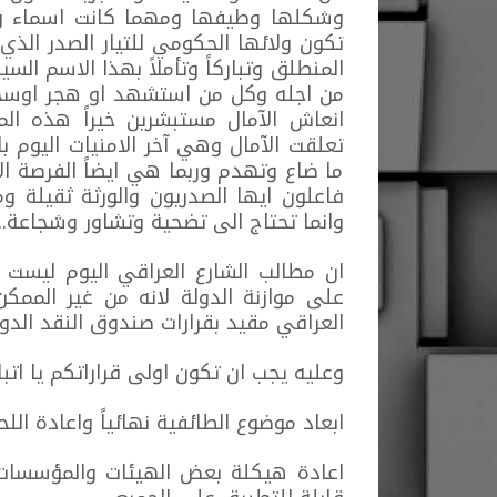
وشكلها وطيفها ومهما كانت اسماء وم
تكون ولائها الحكومي للتيار الصدر الذ
المنطلق وتباركاً وتأملاً بهذا الاسم ال
من اجله وكل من استشهد او هجر اوسجن 
انعاش الآمال مستبشرين خيراً هذه ال
تعلقت الآمال وهي آخر الامنيات اليوم ب
ما ضاع وتهدم وربما هي ايضاً الفرصة الا
فاعلون ايها الصدريون والورثة ثقيلة و
وانما تحتاج الى تضحية وتشاور وشجاعة...
ان مطالب الشارع العراقي اليوم ليست ب
على موازنة الدولة لانه من غير الممكن
العراقي مقيد بقرارات صندوق النقد الدو
وعليه يجب ان تكون اولى قراراتكم يا اتبا
ابعاد موضوع الطائفية نهائياً واعادة اللح
اعادة هيكلة بعض الهيئات والمؤسسات ال