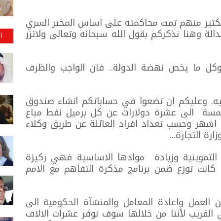
لكثير منهم تمت محاكمته على اساس المخبر السري
لة وهنا نذكركم بقول الله سبحانه وتعالى ولاتزر
ا
 وكل ما يخص نهضة الدولة.. فان الواجب والظرف
يه. وعليكم ان تضعوا في حساباتكم انشاء صندوق
سة الى عشرة دولارات عن كل برميل نفط مباع
ة اشهر وحسب تعداد افراد العائلة عن طريق وكلاء
رة التجارة...
 التموينية وزيادة موادها الاساسية فهي ركيزة
 كانت توزع ضمن برنامج مذكرة التفاهم مع الامم
العمل واعادة المعامل والمنشآة الحكومية الى
القريب لأننا من خلالها سوف نوفر عشرات الالاف