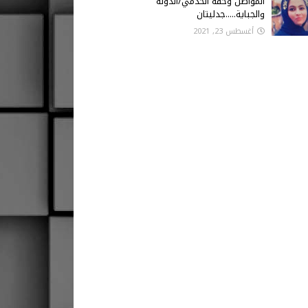
المواطن وحقه الخدمي/الدولة
والجباية.....جدليتان
أغسطس 23, 2021