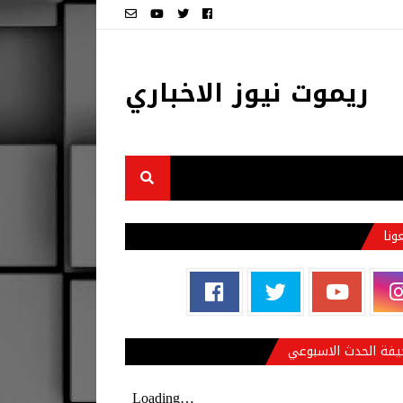
ريموت نيوز الاخباري
عونا
فة الحدث الاسبوعي