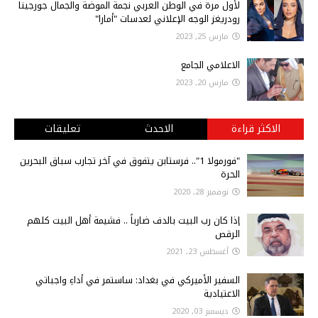
لأول مرة في الوطن العربي نجمة الموضة والجمال جورجينا
رودريغز الوجه الإعلاني لعدسات "أمارا"
مارس 25, 2023
الاعلامي الجامع
مارس 20, 2023
الاكثر قراءة
الاحدث
تعليقات
"فورمولا 1".. فرستابن يتفوق في آخر تجارب سباق البحرين
الحرة
نوفمبر 28, 2020
إذا كان رب البيت بالدف ضارباً .. فشيمة أهل البيت كلهم
الرقص
أغسطس 23, 2021
السفير الأميركي في بغداد: ساستمر في أداءِ واجباتي
الاعتيادية
ديسمبر 03, 2020