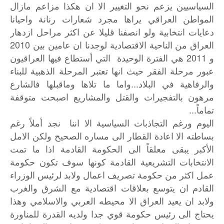
السياسيين يزعم نحو التغيير الا ان هكذا مزاعم مازال
المواطن العراقي يراها مجرد شعارات رنانة واحيانا
دعايات انتخابية ولو انصفنا قليلا عن اكثر مراحل ازدهار
العراق من الناحية الاقتصادية لوجدنا ان عامين بين 2010
و 2011 هي الفترة الوحيدة التي أستطاع فيها العراقيون
عبور مرحلة الفقر حيث انها تعتبر المرحلة الذهبية للبناء
والرفاهية في البلاد...واما ما تلاها وماقبلها فالشارع
مرهون بالتفجيرات والقتل والمشاريع اصبحت متوقفة
تماماً...
اليوم ورغم التجاذبات السياسية الا اننا نجد أملاً رغم
بساطته الا اعادة القطار الى مساره الصحيح ولكن الامل
الأكبر يبقى معلقاً الى الحكومة القادمة اذا ما تمت
الانتخابات التشريعية القادمة كونها سوف تكون حكومة
عمل اكثر من حكومة تصريف اعمال ولابد لرئيس الوزراء
القادم ان يتوسع بعلاقات اقتصادية مع الشرق والغرب
ولابد ان يعيد العراق الا محيطه العربي والاسلامي وهذا
يحتاج الى رئيس حكومة قوي جدا ولديه القدرة للمناورة