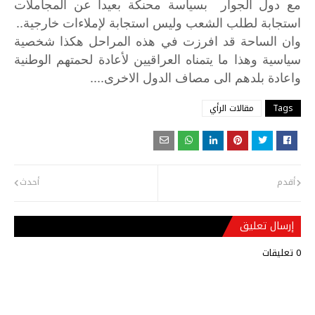
مع دول الجوار بسياسة محنكة بعيدا عن المجاملات
استجابة لطلب الشعب وليس استجابة لإملاءات خارجية..
وان
الساحة
قد
افرزت
في
هذه
المراحل
هكذا
شخصية
سياسية
وهذا
ما
يتمناه
العراقيين
لأعادة
لحمتهم
الوطنية
....
واعادة
بلدهم
الى
مصاف
الدول
الاخرى
Tags
مقالات الرأي
أقدم
أحدث
إرسال تعليق
0 تعليقات