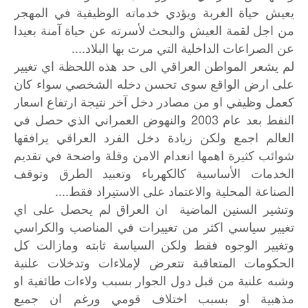
يعيش حياة الغربة ويؤدي خدماته الوظيفية في المهجر
من اجل لقمة العيش والبحث لأسرته عن حياة آمنة بعيدا
عن الصراعات الداخلية التي مرت بها البلاد....
لم يشعر المواطن العراقي الى حد هذه اللحظة اي تغيير
على ارض الواقع سوى تحسن دخله الشخصي سواء كان
كعمل وظيفي او من مصادر دخل آخر نتيجة ارتفاع اسعار
النفط بعد عام 2003 والنهوض العمراني الذي حصل في
العالم اجمع ولكن زيادة دخل الفرد العراقي يرافقها
شوائب كثيرة اهمها انعدام الامن وقلة واضحة في تقديم
الخدمات الأساسية كالكهرباء وتعبيد الطرق وتوقف
الصناعة المحلية والاعتماد على الاستيراد فقط....
وتشير السنين الماضية ان العراق لم يحصل على اي
تغيير سياسي اكثر من تغييرات في المناصب والكراسي
وتغيير الوجوه فقط ولكن السياسة ثابته ومازالت كل
الحكومات المتعاقبة تتعرض لإملاءات وتدخلات علنية
وشبه علنية من قبل دول الجوار بسبب ولاءات طائفية او
مذهبية او بسبب اختلاف قومي ورغم ان جميع