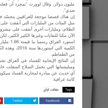
مليون دولار. وقال لوورث “بمجرد أن فعل
ضدي”.
إن هناك قصصا موجعة للعراقيين يتجسّد في
مثل المئات من المليارات التي أنفقت على ا
الظلام، ومليارات أخرى أنفقت على مشروع
استورد ال
الكمية التي اس
من الطماطم.
إن النتائج الإيجابية للفساد في العراق تجن
وميليشياتها التي تحمل السلاح المنفلت خار
أي حديث عن مبادرة لمحاربة الفساد سيكون 
كاتبة
عراقية
Tags
مقالات الرأي
Twitter
Facebook