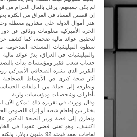
لم يكن جميعهم، يرفل بالمال الحرام من ق
إن قصص الفساد في العراق من الكثرة بحيث 
هدر أموال الدولة على مشاريع معطلة وخد
الحرة الأميركية معلومات ووثائق عن دور
لتحقيق عوائد مالية ضخمة، كما كشف ع
سطوة الميليشيات المسلحة المدعومة من 
والميليشيات في العراق، يدرّ عوائد مالي
حساب شعب فقير ومؤسسات بدأت بالتصدع و
أثار ضجة كبرى في الأوساط الصحافية و
وتطرقه إلى جملة من الملفات الحساسة ا
بأطراف وشخصيات ومؤسسات وازنة.
وقال وورث في تقريره ذاك “يمكن الآن اع
يختار بين إطعام شعبه أو إثراء اللصوص الح
وتطرق إلى قصة وزير الصحة الدكتور علاء 
اكتشف، وهو تقني قضى عقودا في الخارج