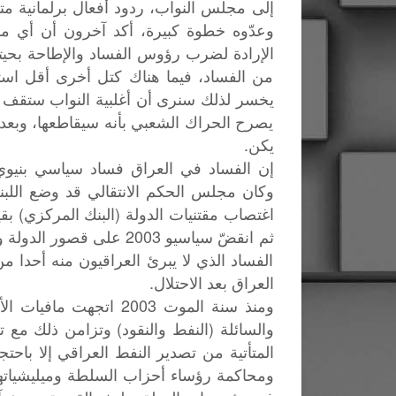
إلى مجلس النواب، ردود أفعال برلمانية مت
وعدّوه خطوة كبيرة، أكد آخرون أن أي م
الإرادة لضرب رؤوس الفساد والإطاحة بحيتا
من الفساد، فيما هناك كتل أخرى أقل استف
يخسر لذلك سنرى أن أغلبية النواب ستقف ض
يصرح الحراك الشعبي بأنه سيقاطعها، وبعد
يكن.
إن الفساد في العراق فساد سياسي بنيوي
وكان مجلس الحكم الانتقالي قد وضع اللبنة 
اغتصاب مقتنيات الدولة (البنك المركزي) بقي
ثم انقضّ سياسيو 2003 عل
الفساد الذي لا يبرئ العراقيون منه أحدا 
العراق بعد الاحتلال.
ومنذ سنة الموت 2003 اتج
والسائلة (النفط والنقود) وتزامن ذلك مع تدم
المتأتية من تصدير النفط العراقي إلا باحت
ومحاكمة رؤساء أحزاب السلطة وميليشياتهم ا