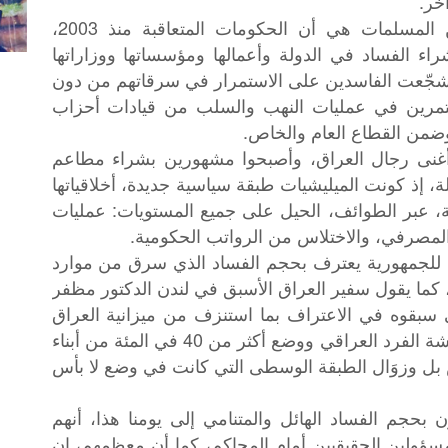
خر.
الحقيقة التي باتت معروفة وأصبحت من المسلمات هي أن الحكومات المتعاقبة منذ 2003،
الفساد في الدولة وأعمالها ومؤسساتها ووزاراتها
 شجّعت الفاسدين على الاستمرار في سرقاتهم من دون
ستمرين في عمليات النهب والسلب من قيادات أحزاب
ضمن القطاع العام والخاص.
غنى رجال العراق، وأصبحوا مشهورين بشراء مطاعم
لة، إذ كونت الميليشيات طبقة سياسية جديدة، أخلاقياتها
بة، عبر الطوائف، الحيل على جميع المستويات: عمليات
ل المصرفي، والاختلاس من الرواتب الحكومية.
 للجمهورية يعترف بحجم الفساد الذي سرق من موارد
، كما يقول سفير العراق الأسبق في لندن الدكتور مظفر
ي سبقوه في الاعتراف بما استنزف من ميزانية العراق
وانعكس سلبا بكل وضوح على مستوى معيشة الفرد العراقي ووضع أكثر من 40 في المئة من أبناء
ل وزوَال الطبقة الوسطى التي كانت في وضع لا بأس
بحجم الفساد الهائل والمتنامي إلى يومنا هذا، أنهم
مسؤولين الحقيقيين أمام المحاكم، كما أن معظمهم، إن