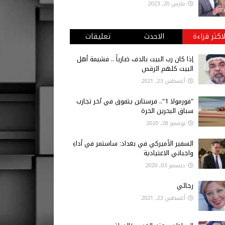
مارس 20, 2023
لاكثر قراءة
الاحدث
تعليقات
إذا كان رب البيت بالدف ضارباً .. فشيمة أهل
البيت كلهم الرقص
أغسطس 23, 2021
"فورمولا 1".. فرستابن يتفوق في آخر تجارب
سباق البحرين الحرة
نوفمبر 28, 2020
السفير الأميركي في بغداد: ساستمر في أداءِ
واجباتي الاعتيادية
ديسمبر 03, 2020
رجائي
أغسطس 23, 2021