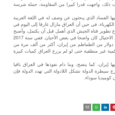
ت ذلك، واجهت قدرا كبيرا من المقاومة، حملة شرسة
ها الفساد الذي يبحثون عن وصف له في اللغة العربية
لكهرباء، في حين أن العراق مازال غارقا إلى اليوم في
 تطوير قناة الجيش الذي أهمل قبل أن يكتمل، وأصبح
الآن مكبا للنفايات وغيرها الكثير الكثير، لكن الاحتيال كان واضحا في بعض الأحيان. ففي سنة 2017
عراق رسميا ما قيمته 1.66 مليار دولار من الطماطم من إيران، أكثر من ألف مرة من
توردها سنة 2016، وهذه الكمية غير منطقية حتى لو لم يزرع العراق كميات كبيرة
يها إيران، كما يتضح، وما دام نفوذها في العراق باقيا
ج سيطرة الدولة تشكل اللادولة التي تهدد الدولة فإن
كوميديا سوداء.