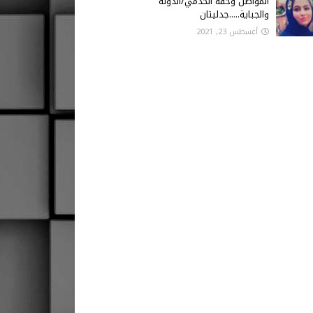
المواطن وحقه الخدمي/الدولة
والجباية.....جدليتان
أغسطس 23, 2021