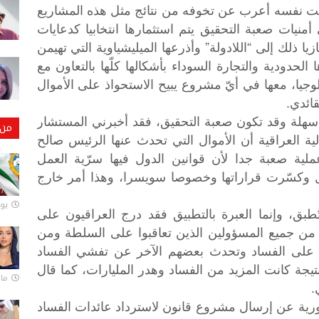
وقت نفسه أعرب عن تخوفه من نتائج مثل هذه المشاريع
منيات صعبة التحقيق يتم استثمارها انتخابيا كدعايات
ا ذلك إلى “اللادولة” وأذرعها الميليشياوية التي تهيمن
لحدودية والتجارة السوداء بأشكالها كلّها بالتعاون مع
وجيا، معها في أيّ مشروع يبيح الاستحواذ على الأموال
ائدي.
 سهلة وقد تكون صعبة التحقيق، فقد أخبرني المستشار
من 
لية العراقية أن الأموال التي تحدث عنها الرئيس صالح
لية صعبة جدا لأن قوانين الدول فيها سرّية العمل
ول وكسّرت قراراتها وخصوصا سويسرا، وهذا أمر خارج
يونيو
طبق، وإنما العبرة بالتطبيق فقد درج العراقيون على
من جميع المسؤولين الذين تعاقبوا على السلطة ومن
 على الفساد وتحدث بعضهم الآخر عن تفشي الفساد
تيجة كانت المزيد من الفساد وهدر المليارات، كما قال
مارس 
.
ورية عن إرسال مشروع قانون لاسترداد عائدات الفساد