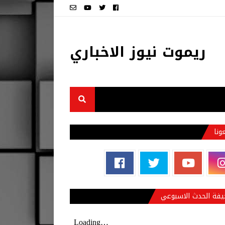
ريموت نيوز الاخباري
عونا
فة الحدث الاسبوعي