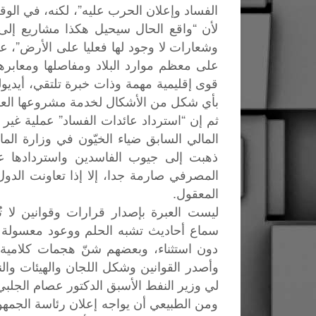
الفساد وإعلان الحرب عليه”، لكنه، في ال
لأن “واقع الحال سيحيل هكذا مشاريع إلى أ
وشعارات لا وجود لها فعليا على الأرض”، عازي
على معظم موارد البلاد ومفاصلها ومعابرها ا
قوى إقليمية مهمة وذات خبرة تلتقي، أيديول
بأي شكل من الأشكال لخدمة مشروعها العق
ثم إن “استرداد عائدات الفساد” عملية غير
المالي السابق ضياء الخيّون في وزارة الما
ذهبت إلى جيوب الفاسدين واستردادها عم
المصرفي صارمة جدا، إلا إذا تعاونت الد
المعقول.
ليست العبرة بإصدار قرارات وقوانين لا تُ
سماع أحاديث تشبه الحلم ووعود معسولة 
دون استثناء، وبعضهم شنّ هجمات كلامية
وأصدر القوانين وشكل اللجان والهيئات والن
لي وزير النفط الأسبق الدكتور عصام الجلبي
ومن الطبيعي أن يواجه إعلان رئاسة الجمه