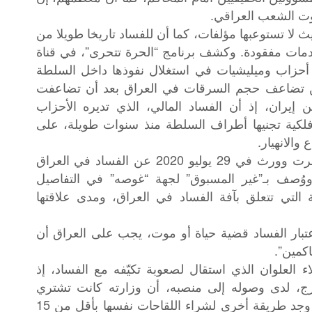
وت الشعب العراقي.
لا تستوعبها مؤلفات، كما أن للفساد تاريخا طويلا من
مات مفقودة. وكشف برنامج “الحرة تتحرى”، في قناة
 أحزاب وميليشيات في استغلال نفوذها داخل السلطة
ن تضاعف حجم السرقات في العراق بعد أن تضاعفت
إيران، إذ أن الفساد المالي، الذي تديره الأحزاب
ة فلكية تجنيها أطراف السلطة منذ سنوات طويلة، على
الانهيار.
التقرير الذي نشره الصحافي الأميركي روبرت وورث في 29 يوليو 2020 عن الفساد في العراق
وُصف بـ”غير المسبوق” لجهة “غوصه” في التفاصيل
لتي تتعلق بآفة الفساد في العراق، ومدى علاقتها
تبار الفساد قضية حياة أو موت، يجب على العراق أن
اكمين”.
العلوان الذي استقال لصعوبة تكيّفه مع الفساد، إذ
، لدى وصوله إلى منصبه، أن وزارته كانت تشتري
لقاحات بعقد قيمته 92 مليون دولار، ولكنه وجد طريقة أخرى لشراء اللقاحات نفسها بأقل من 15