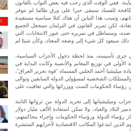
باينة. ففي الوقت الذي رحب فيه بعض النواب بالقانون
كافحة للفساد ستبقى حبرا على ورق طالما لم تتوفر
نهم، وسبب هذا التباين أن هناك كتلا سياسية مستفيدة
ا
ادة، لكن تمرير القانون في البرلمان سيجعل الجميع
ده، وستماطل في تمريره حتى عبور الانتخابات، التي
 ذلك سيعود كل شيء إلى وضعه المعتاد، وكأن شيئا لم
 جرى تأسيسه، منذ لحظة دخول الأحزاب السياسية،
الأولى في توزيع المغانم والأنصبة وكانت البداية في
ادة ميليشيا أحمد الجلبي المسماة “قوة تحرير العراق”،
ى قصور الدولة والممتلكات الشخصية لمسؤولي الدولة السابقين وتوالى
من رؤساء الحكومات الست ووزرائها والتي تعاقبت على
هت مافيات الأحزاب وميليشياتها إلى تجريد الدولة من ثرواتها الثابتة
ير البلاد والعباد، ولا تمكن استعادة الألف مليار دولار
جاز رؤساء الدولة ورؤساء الحكومات وإجراء محاكمتهم،
لذين ابتدعوا المكاتب الاقتصادية لأحزابهم المنتشرة