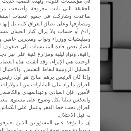
في مؤسسات الدولة، ولهذه القضية حديث آ
ساعدت وشاركت في جميع عمليات استشراء 
ومصارفها وعلى نطاق العراق كله، بل إنها
رادع أو حساب ولا يزال كبار الحيتان م
وميليشيات ووزراء ونواب ومديرين عامين و
انضمّ بعض قادة الميليشيات إلى صفوف أ
راقية، ونوادٍ ليلية ومزارع غنية على نهر دج
الوحيدة هي الإثراء، وقد أتقنت هذه العصا
التضليل الروتينية لنقاط التفتيش، والاحتيا
وإذا كان الرئيس برهم صالح هو أول رئيس
العراق ما زاد على المليارات من الدولارات
الأمين، فإن العبادي وعبدالمهدي والكاظم
العراق تحت خط الفقر وعمل على انكماش ب
به قبل الاحتلال.
إن ما يؤخذ على المسؤولين الذين يعترفون 
جميعا تشوبهم تهمة الفساد ولم يحاسبوا ال