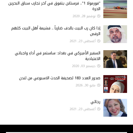
"فورمولا 1".. فرستابن يتفوق في آخر تجارب سباق البحرين
الحرة
نوفمبر 28, 2020
إذا كان رب البيت بالدف ضارباً .. فشيمة أهل البيت كلهم
الرقص
أغسطس 23, 2021
السفير الأميركي في بغداد: ساستمر في أداءِ واجباتي
الاعتيادية
ديسمبر 03, 2020
صدور العدد 183 لصحيفة الحدث الاسبوعي من لندن
مايو 30, 2026
رجائي
أغسطس 23, 2021