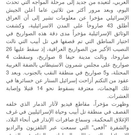
العربي، لتعيده من جديد إلى مرحلة المواجه التي تحدث
اليوم، وبعد مرور أكثر من ثلاثين عاما أعلن الجيش
الإسرائيلي مؤخرا عن معلومات تشير إلى أن العراق
أطلق 43 صاروخاً على المدن الاسرائيلية، وكشفت
الوثائق الإسرائيلية مؤخراً مدى دقة هذه الصواريخ في
اختيار المناطق التي تم قصفها في تل أبيب التي نالت
النصيب الأكبر من الصواريخ العراقية، إذ سقط عليها 26
صاروخا، ونالت مدينة حيفا 8 صواريخ، وسقطت 4
صواريخ على مجلس شمرون الاستيطاني بالضفة الغربية
المحتلة، و5 صواريخ في منطقة النقب بالجنوب. وبعد 3
عقود من التكتم أزاحت إسرائيل الستار عن خسائرها في
تلك الهجمات، معترفة بسقوط نحو 14 قتيلا وإصابة
العشرات.
وظهرت مؤخراً، مقاطع فيديو لآثار الدمار الذي خلفه
القصف في منطقة تل أبيب وحياة الإسرائيليين في غرف
الإغلاق المحكمة، وسماع صافرات الإنذار في أنحاء البلاد،
والشفرة "أفعى" التي سمعت عبر التلفزيون والراديو
الإسرائيلي التي تطالب المواطنين بالبقاء في الغرف