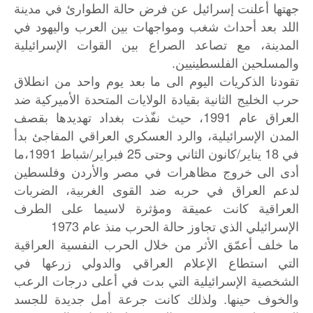
جهتها أعلنت إسرائيل عن فرض حالة الطوارئ في مدينة
اللد بعد أحداث شغب ومواجهات بين العرب واليهود في
المدينة، مع تصاعد الصراع بين القوات الإسرائيلية
والمسلحين الفلسطينيين.
تقودنا الذكريات اليوم الى ما بعد يوم واحد من انطلاق
حرب الخليج الثانية بقيادة الولايات المتحدة الأميركية ضد
العراق عام 1991، حيث نفّذت بغداد تهديدها بقصف
المدن الإسرائيلية، والرد العسكري العراقي المفاجئ بدأ
في 18 يناير/كانون الثاني وحتى 25 فبراير/شباط 1991،ما
أدى الى خروج مظاهرات في مصر والأردن وفلسطين
لدعم العراق في حربه ضد القوى الغربية، الضربات
العراقية كانت عميقة ومؤثرة لاسيما على الطرف
الإسرائيلي الذي تجاوز حالة الحرب منذ عام 1973
ما خلف أعمّق الأثر من خلال الحرب النفسية العراقية
التي استطاع الإعلام العراقي والدولي زرعها في
الشخصية الإسرائيلية التي بدت في أعلى درجات الرعب
والخوف حينها. ولذلك كانت جرعة أمل جديدة للجسد