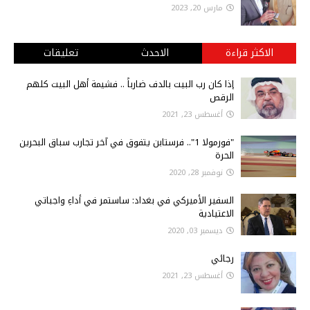
مارس 20, 2023
الاكثر قراءة
الاحدث
تعليقات
إذا كان رب البيت بالدف ضارباً .. فشيمة أهل البيت كلهم
الرقص
أغسطس 23, 2021
"فورمولا 1".. فرستابن يتفوق في آخر تجارب سباق البحرين
الحرة
نوفمبر 28, 2020
السفير الأميركي في بغداد: ساستمر في أداءِ واجباتي
الاعتيادية
ديسمبر 03, 2020
رجائي
أغسطس 23, 2021