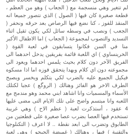
)
(
لم
تتغير
وهي
منسجمة
مع
الجعاب
وهو
من
العظم
،
)
(
قطعة
صغيرة
كان
فيها
الصول
الذي
نتصور
جميعا
انه
(
المنقذ
للفوز
،
كنا
نضع
فيها
الرصاص
بعد
حرقه
ونحفر
)
الجعب
ونصب
في
وسطه
سائل
لكي
يكون
ثقيل
اثناء
)
(
التسديد
والتصوب
لمجموعة
الجعاب
اما
الاطفال
الأكبر
(
منا
في
السن
فكانوا
يتسابقون
في
لعبة
القوة
)
الخرينساوي
اي
اللعبة
قائمة
بفريقين
يدخل
احدهما
الى
الفريق
الآخر
دون
كلام
بحيث
يلمس
احدهما
ويعود
الى
مجموعته
دون
اي
كلام
وبهدا
يتحقق
فوزه
اما
اذا
مسكوه
فيكيل
الجميع
عليه
بالضرب
لكي
يتكلم
ويخسر
ويصبح
)
(
الطرف
الاخر
هو
الفائز
وهنالك
الروگع
عجبا
لكتلك
الأسماء
والمسميات
وانا
اشاهد
ابني
محمد
وهو
مندمج
مع
اللعبه
وانا
مبتسم
واضح
على
تلك
الايام
التى
مضى
عليها
)
(
4
عقود
،
أستذكرت
لعبة
عظم
الاح
وهي
غريبة
تستخدم
فيها
العصا
بضرب
عصا
صغيرة
على
قطعتين
من
(
..
الطابوق
وتضرب
الى
ابعد
نقطة
لا
اعرف
التكنلوجيا
)
(
)
والتقنية
فيها
،
وهنالك
غميضة
الجيجو
وهي
لعبة