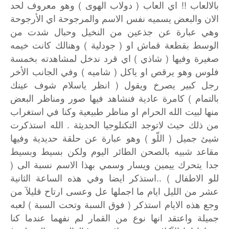
بالالعاب !! اي العاب ( دولاب الهوى ) وهو معروف لحد
الان والبعض يسميه نفس الاسم والمرجوحة اي الأرجوحة
وهي عبارة عن جذعين من النخيل وحبال شدت من
الوسط بقطعة قماش او ( جودلية ) وهنالك كانت خيمه
صغيرة وفيها ( شاذي ) اي قرد ندخل لمشاهدته بخمسة
فلوس وهو يرقص او ياكل ( شاميه ) وفي الجانب الأخر
رجل كبير يصرخ ويقول ( انظر ياسلام شوف عينك
بالتمام ) كامرة عادية فنشاهد فيها صور ومناظر البعض
منها لبيت الله الحرام او مناظر طبيعية وكنا في استغراب
من ذلك حيث لاتوجد التكنلوجيا الحديثة . الله استذكرت
شيئ جميل ( اللّو ) وهو عبارة عن حلقة حديدية وفيها
مقاعد شبيه بالصحن الطائر اليوم ولكن بسيط وبسيط
جدا يتحرك ييمين ويسار وسمي بهذا الاسم نسبة الى (
للو الاطفال ) ..استذكر ايضا وفي هذه الساعة الثانية
عشر من الليل ايام ما اجملها عل وعسى ارتاح قليلآ من
وجع هذه الايام استذكر ( فوق السبة وتحت السبة ) لعبه
جميلة واعتقد انها نوع من القمار لم نفهما عندما كنا