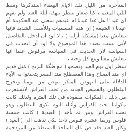
المتأخرة من الليل تلك الايام البيضاء استذكرها وسط
ليلي المعتم ، كنا صغار ننتظر بلهفة ليلة العيد ولم نفهم
اي عيد !! هل غدا عيدنا ام عيدهم بمعنى عيد الحكومة أم
عيدنا ( الشيعة ) إن هذه المسميات وللأسف الشديد فإنها
تتعايش معنا (مشكلة أزلية ) ، لا اود ان ادخل بالتفاصيل
لأني لست بصدد هذا الموضوع ولا أود أن اتحدث في
السياسة لان الحديث في السياسة مرفوض علما انها
تتعايش معنا ومع كل وجبة ،
ننتظر اول يوم العيد ونصحو ( مع طگة البريچ ) مَثل قديم
اي منذ الصباح وهذا المصطلح منذ الصغر يتحدثوا به الآباء
للدلالة على النهوض المبكر ننهض من نومنا ونخرج
البلطلون والقميص الجديد من تحت الفراش لاتستغرب
من ذلك ، المكوات مفقودة في تلك الفترة ولذلك كانت
مكواتنا تحت الفراش وأثناء النوم يكوى البنطلون وهو
تحت الفراش ومن ثم نأخذ ( العيدية ) كانت خمسة
فلوس وربما عشرة فلوس تاخذ لكي نذهب الى ( العيد )
وكأن العيد فقد في تلك الساحة البسيطة من المزدحمة