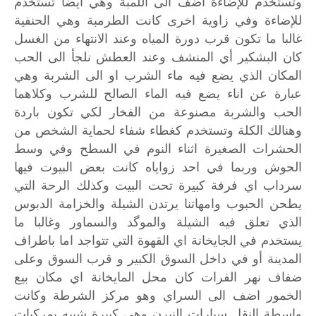
وتستخدم للإضاءة اضف الى اللمبة وهي ايضا تستخدم
للإضاءة وفي زاوية اخرى كانت الطرمبة وهي الحنفية
غالبا ما تكون قرب دورة المياه وعند الانتهاء من الغسل
كان البشكير أي المنشف وعند العطش نلجأ الى الحب
المكان الذي يضع فيه ماء الشرب او الى الشربة وهي
عبارة عن اناء يضع فيه الماء الصالح للشرب وكلاهما
الحب والشربة مصنوعة من الفخار لكي تكون باردة
وهنالك الكلة وتستخدم كغطاء شفاء لحماية الشخص من
الحشرات الصغيرة اثناء النوم في السطح وفي وسط
الحوش وربما في احد زواياه كانت بعض البيوت فيها
سرداب اي فرفة كبيرة تحت البيت وكذلك الرحة التي
يطحن الحبوب وامهاتنا يرتدن الشيلة والخزامة الدبوس
الذي تعلق فيه الشيلة والموگد والسماور وغالبا ما
يستخدم في الجايخانة اي القهوة التي تتواجد اما باطراف
المدينة أو في داخل السوق الكبير و قرب السوق وعلى
ضفاف نهر الفرات كان محل المايخانة اي مكان بيع
الخمور اضف الى السراي وهو مركز الشرطة وكانت
واسطة النقل سيارات النيرن وهي كبيرة شبيه بمركبات