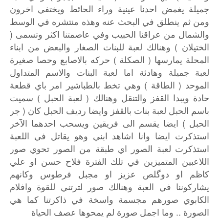
جميلة
يغمض
احدنا
عينية
وراء
الحائط
ويختفي
اخرون
ومن
ثم
ينطلق
في
البحث
عنه
وهذه
منتشره
في
الوسط
(
والشمال
من
عراقنا
الحبيب
وفي
عاصمتنا
اكثر
وتسمى
)
الختيلان
وهنالك
لعبة
للبنات
الصغار
والبعض
من
ابناء
)
(
المحلة
يمارسها
الصكلة
حركه
بالاصابع
وحصا
صغيرة
لعبة
جميلة
وهادئة
اما
لعبة
البنات
والاسم
المتداول
)
(
الموحد
الطاقة
وهي
تخط
بالطباشير
امر
باي
قطعة
)
(
حادة
ويبدا
القفز
والتنقل
وهنالك
لعبة
الحبل
سميت
(
باسم
الحبل
لعبة
بنات
بالقفز
وايضا
رديف
الحبل
كان
جر
)
الحبل
ايضا
يقسم
الى
فريقين
ويسحب
احدهما
الآخر
استذكرت
ايضا
وانا
اشاهد
ابني
وهو
يقاتل
في
اللعبة
استذكرت
لعبة
الصور
اي
طبقة
من
الصور
تحوي
صور
اللاعبين
المتميزين
في
تلك
الفترة
فلاح
حسن
او
علي
كاظم
او
دوگلص
عزيز
او
مجبل
فرطوس
وكانهم
يشاركوننا
في
العبة
وهنالك
صور
لترتني
للقوة
وافلام
الكابوي
صورهم
مجسمة
واسخة
في
ذاكرتنا
كما
هي
..
الصورة
وما
اجمل
صورة
لم
يمحوها
عصف
الحياة