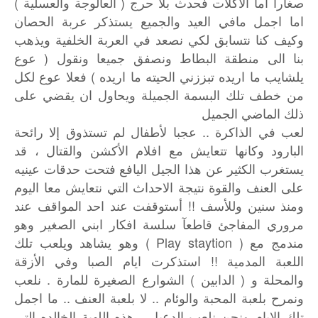
صغارا اما الآكلات فحدث بلا حرج ( العالوجة والعسلية )
اما اجمل مافي العيد والجميع يستذكر عربة الحصان
وكيف كنا نتسابق لكي نصعد في العربة الخلفية ويذهب
بنا الى منطقة البطاط ونصفق جميعا ونقول ( عوع
يلشايب ما اريده تبززني الحيته ما اريده ) فعلا عوع لكل
من خطف تلك البسمة الجميلة ويحاول ان يقضي على
ذلك الماضي الجميل
..
لعب
في
الذاكرة
عجبا
لأطفال
لم
تستذوق
إلا
رائحة
البارود
وكانها
تتعايش
مع
افلام
الأكشن
والقتال
،
قد
يستغرب
الكثير
عن
هذا
الجيل
اليافع
فتحت
حدقات
عينيه
على
العنف
والقوة
نتيجة
الاحداث
التي
نتعايش
معا
اليوم
!!
ومنذ
سنين
وللأسف
أستوقفت
عند
احد
المواقف
عند
مروري
المفاجئ
قاطعآ
سلسة
افكار
ابني
الصغير
وهو
( Play staytion )
مندمج
مع
وهو
يشاهد
ويلعب
تلك
!!
اللعبة
المدمية
استذكرت
ايام
الصبا
وفي
الأزقة
.
)
(
والمحلة
و
الدابين
الشوارع
الصغيرة
للمارة
نلعب
..
..
ونمرح
بلعبة
المحبة
والوئام
لا
بلعبة
العنف
ما
اجمل
تلك
الايام
ونحن
نلعب
الدعبل
،
هذه
اللهبة
الخالده
التي