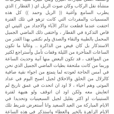
منشأة نقل الركاب وكان صوت الريل اي ( القطار ) الذي
يطرب السامع وأغنية (( الريل وحمد )) كل هذه
المسميات والمفردات التي كانت تزهو في تلك الفترة
اختفت عندما قطعت تذاكر الآباء والاجداد من التيتي اي
قاص التذكرة في القطار ، واختفى ذلك الماضي الجميل
المحمل بالطيبة والنقاء والصدق ولم نكتفي بهذا القدر من
الاستذكار بل كان فيض من الذاكرة .. وغالبا ما تكون
الساعات المتأخرة من الليلة وقفات تأمل وأستراجع لكثير
من المواقف ، قد تكون البعض منها آنية وحديث الساعة
وربما من كانت ملتحفة بطيات الماضي الجميل الذي نحن
في أمس الحاجة لعودته لما يتمتع من اجواء نقية صافية
كالزلال من الخلق والاخلاق لجيل اصبح اليوم في عداد
الموتى وهم احياء ، لا اود ان اتحدث في عمق تاريخ لم
اتعايش معه ولكن اود ان اتوقف ولو هنيهة لفترة
الستينيات او اكثر بقليل لجيل السبعينيات وتحديدا في
الايام المباركة من العيد السعيد وانا أستعرض شريط تلك
الايام الزاهرة بالخير والعطاء واستذكر في هذه الساعة