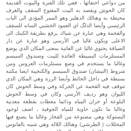
من دواعي اختفائها ، ففي تلك الفترة والبيوت القديمة
كان الحوش ويقصد به البيت المفتوح السقف والغرف
محيطة به وهنالك الدهليز وهو الممر المؤدي الى الباب
الرئيسي وأيضا الدلگ اي العمود الخشبي الساند للسقف
والقخمة وهي عبارة عن شباك يرفع بطريقة الكبنك الى
الاعلى ويكون غالبا في الأرسي وهو عبارة عن دار
الضيافة يحتوي غالبا عن الفاتية بمعنى المكان الذي يوضع
المستلزمات البسيطة العائدة للبيت وصندوق السيسم
وغالبا ما يستخدم في وضع مستلزمات العروس ومن
شروط (النيشان) صندوق السيسم والكنجينة ايضا مكتبه
بسيطة في داخل الحائط وأيضا الرزة وهي المكان الذي
تتوقف فيه القخمة عن الحركة وفي وسط الحوش كان
الليوان وهو رديف الأرسي وكان في وسط الحوش
البلوعة أو خزان المياه ودائما مغطات بقطعة معدنية
وغالبا ما تكون حاوية للمياه الجوفية ، اضف لوجود
البستوكة وهي مصنوعة من الفخار وغالبا ما يصنع فيها
المخللات ( الطرشي) وهنالك اللالة وهي شبيه بالفانوس