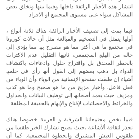
انتشار ھذه الأخبار الزائفة داخلھا وفیما بینھا وتخلق بعض
المشاكل سواء على مستوى المجتمع او الافراد
فیما یمت إلى تصنیف الأخبار الزائفة ھناك ثلاتة أنواع ،
أولھا یتمثل في التضخیم والمبالغة مثل أن حالات كورونا
في مجتمع ما ھي أكثر مما ھو مصرح بھ مما یؤدي إلى
حالة من الھلع المجتمعي، ثانیھا التقلیل عدم الاكتراث
بالخطر المحدق بل واقتراح حلول وادعاءات باكتشاف
الدواء بل ذھب بعضھم إلى القول أنھ رأى في حلمھ
أشیاء إن طبقت ستنجو الإنسانیة من الوباء وأن الوباء من
فعل فاعل. وأخبار مزیج من ما ھو صحیح وما ھو كذب
ومزیف حیث یعمد أصحابھ إلى توظیف البیانات والجداول
والخرائط والاحصائیات لإقناع والإیھام بالحقیقة المطلقة
فیما یخص مجتمعاتنا الشرقیة و العربیة خصوصا ھناك
تجذر لثقافة ألأشاعة ،حیث یصبح تشارك الخبر طقسا من
طقوس العیش المشترك والحظوة المجتمعیة. كما أن