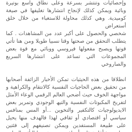
وإحصائیات وتنتشر بسرعة وعلى نطاق واسع بوتیرة
وبائیة ویمكن كذلك لإنجاح انتشارھا تغلیفھا في صیغة
كومیدیة. وھي كذلك محاولة للاستغباء من خلال خلق
أستعراض
شخصي والحصول على أكبر عدد من المشاھدات . كما
یتطلب التحقق من صحتھا وقتا نسبیا طویلا ومن ھنا تأتي
قوتھا ویصبح مفعولھا فیروسي ووبائي مع قوة بعض
المجموعات التي تساعد على انتشارھا السریع
والصاروخي
انطلاقا من ھذه الحیثیات تمكن الأخبار الزائفة أصحابھا
من تحقیق بعض الحاجیات النفسیة كالانتقام والكراھیة و
مواجھة الخوف حیث أضحي العالم الرقمي الوعاء الأمثل
لتفریخ المكبوتات النفسیة والتیھ الوجودي وتمریر بعض
الایدیولوجیات كالتكفیر والتخوین ...أو المس بمنافس
سیاسي أو اقتصادي أو ثقافي لهذا فالھدف منھا یحیل
على طبیعة المستفدین ویمكن تصنیفھم إلى فئتین