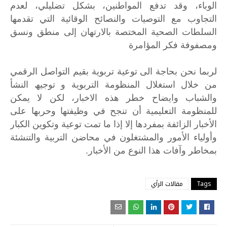
الوباء، وقد تدفع المواطنین، بشكل تضلیلي، لعدم
التجاوب مع التوصیات والنصائح الوقائیة التي تقدمھا
السلطات الصحیة المختصة بالارتھان إلى منطق ونسق
ومصفوفة فكر المؤامرة
لربما
نحن
بحاجة
الى
توعیة
تربویة
بقیم
التواصل
الرقمي
من
خلال
استغلال
المنظومة
التربویة
و
توجیھ
النشأ
والشباب
وایضاح
خطر
ھذه
الاخبار،
لكن
لا
یمكن
للمنظومة
التعلیمیة
أن
تنجح
في
وظیفتھا
وحربھا
على
الأخبار
الزائفة
بمفردھا
إلا
إذا
ما
تمت
توعیة
وتكوین
الكبار
وأولیاء
الأمور
والمشتغلون
في
محاضن
التربیة
والتنشئة
.
بمخاطر
وآفات
ھذا
النوع
من
الأخبار
Tags
مقالات الرأي