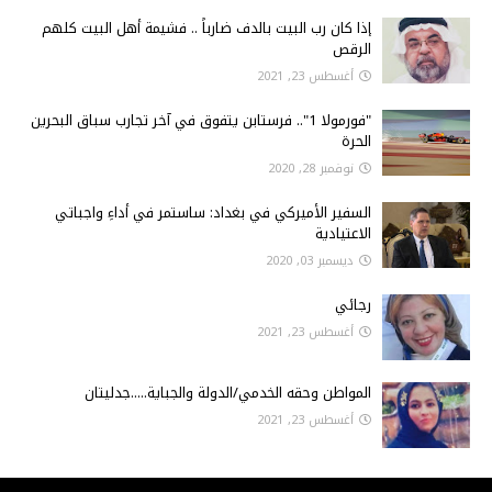
إذا كان رب البيت بالدف ضارباً .. فشيمة أهل البيت كلهم
الرقص
أغسطس 23, 2021
"فورمولا 1".. فرستابن يتفوق في آخر تجارب سباق البحرين
الحرة
نوفمبر 28, 2020
السفير الأميركي في بغداد: ساستمر في أداءِ واجباتي
الاعتيادية
ديسمبر 03, 2020
رجائي
أغسطس 23, 2021
المواطن وحقه الخدمي/الدولة والجباية.....جدليتان
أغسطس 23, 2021