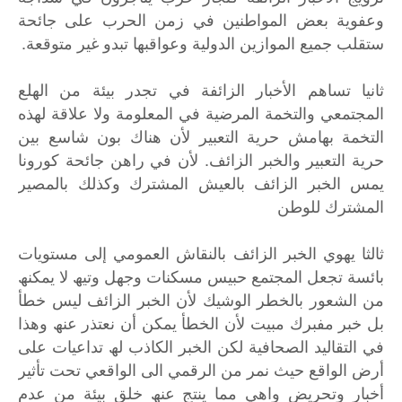
وعفویة بعض المواطنین في زمن الحرب على جائحة
ستقلب جمیع الموازین الدولیة وعواقبها تبدو غیر متوقعة.
ثانیا تساھم الأخبار الزائفة في تجدر بیئة من الھلع
المجتمعي والتخمة المرضیة في المعلومة ولا علاقة لھذه
التخمة بھامش حریة التعبیر لأن ھناك بون شاسع بین
حریة التعبیر والخبر الزائف. لأن في راھن جائحة كورونا
یمس الخبر الزائف بالعیش المشترك وكذلك بالمصیر
المشترك للوطن
ثالثا یھوي الخبر الزائف بالنقاش العمومي إلى مستویات
بائسة تجعل المجتمع حبیس مسكنات وجھل وتیھ لا يمكنھ
من الشعور بالخطر الوشیك لأن الخبر الزائف لیس خطأ
بل خبر مفبرك مبیت لأن الخطأ یمكن أن نعتذر عنھ وھذا
في التقالید الصحافیة لكن الخبر الكاذب لھ تداعیات على
أرض الواقع حیث نمر من الرقمي الى الواقعي تحت تأثیر
أخبار وتحریض واھي مما ینتج عنھ خلق بیئة من عدم