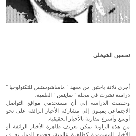
تحسین الشیخلي
أجرى ثلاثة باحثین من معھد ” ماساشوستس للتكنولوجیا “
دراسة نشرت في مجلة ” ساینس ” العلمیة،
وخلصت الدراسة إلى أن مستخدمي مواقع التواصل
الاجتماعي یمیلون إلى مشاركة الأخبار الزائفة على نحو
أوسع وأسرع مقارنة بالأخبار الحقیقیة.
من ھذه الزاویة یمكن تعریف ظاھرة الأخبار الزائفة أو
الأخبار المسمومة كظاھرة عالمیة، فجمیع الدول تعرف