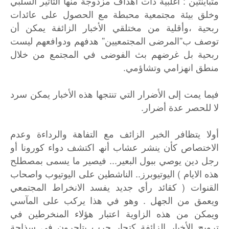
متباینتین : أغلبیة ذات أھداف مزدوجة منھا التأثیر السلبي
وخلق بیئة مجتمعیة محبطة مع الحصول على عائدات
ربحیة ،وأقلیة من مختلقي الأخبار الزائفة یمكن أن
توصف ب”المرضى المجتمعیین” ھدفھم ودوافعھم لیست
ربحیة بل غرضھم بث الفوضى في المجتمع من خلال
منطق انھزامي وتشاؤمي.
فیما یمت إلى الأضرار التي تنتجھا ھذه الأخبار یمكن سرد
لا للحصر عدة أضرار.
أولا یتظافر الخبر الزائف مع التفاھة والرداءة وعدم
الاختصاص كأن ینشر عشاب أنھ اكتشف دواء كورونا أو
رجل دین يوصي ببول البعیر... فیصیر ما یسمى بمصطلح
ھذه الایام ) الیوتیوبرز.. الناشطین على الیوتیوب واصحاب
القنوات ( كقائد رأي جدید یفسد الانخراط المجتمعي
ویعمق من الجھل . وھو في ھذا یركب على المآسي
ویمكن من ھذه الزاویة اعتبار ھؤلاء المنخرطین في
ترویج الأخبار الزائفة كتجار حرب یتاجرون في سذاجة