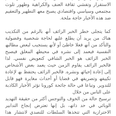
الاستقرار وتفشي ثقافة العنف والكراھیة وظھور تلوث
مجتمعي وسیاسي واقتصادي یصبح معھ التطھیر والتعقیم
ضد ھذه الأخبار حاجة ملحة.
كما یتجلى خطر الخبر الزائف أنھ بالرغم من التكذیب
ھناك من یرید أن یطلع علیھ لحاجة شخصیة وفضولیة
والتأكد من أنھ فعلا خاطئ أو لأنھ یستجیب لبعض مطالبھ
النفسیة فیعمد إلى نشره في محیطھ المغلق فیصبح
الخبر الزائف ھو الخبر الشافي كتعویض نفسي. لذا
فالخبر الزائف یقاوم الزمن حیث یعمد بعض الأشخاص
إلى إعادة إحیائھ ونشره. فالخبر الزائف یحتفظ بھ لإعادة
تكییفھ وتصریفھ في قضایا أو أحداث مغایرة فھو قابل
للتدویر. وتباعا في حالة جائحة كورونا تؤثر الأخبار الكاذبة
على الناس من خلال
ترسیخ حالة من الخوف والتوجس أكثر من حقیقة التھدید
الوبائي في حد ذاتھ، بل إنھا تعترض إنجاح التدابیر
الاحترازیة التي تتخذھا السلطات للتصدي لانتشار ھذا