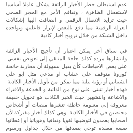
عدم استبطان خطر الأخبار الزائفة یشكل عاملا أساسیا
لاستفحال الظاھرة ، وتفاقم الأمر مع الحجر الصحي
حیث تزاید الاتصال الرقمي و انضافت الیھا إشكالات
العزلة الرقمیة مما دفع بالبعض لإبراز فاعلیتھ وتواجده
داخل الشبكة من خلال ترویج أخبار كاذبة
في سیاق آخر یمكن اعتبار أن تأجیج الأخبار الزائفة
وانتشارھا مرده كذلك حاجة المتلقي إلى تعویض نفسي.
على بعض الاحباطات كأن یقبل بسھولة أن محاربة جائحة
كورونا متوقف على عشاب او مدعي مثل ابو علي
الشیباني أو رؤیة لیلیة مما یمكن من تأویل الأخبار الكاذبة
فھذه أخبار تنبني على نوع من الذاتیة و الخدعة والافتراء
والاشاعة والتشھیر حیث الخبر الكاذب ھو تحویل حقیقة
معروفة إلى معلومة خاطئة تنشرھا منصات أو أشخاص
مختصین في الأخبار الكاذبة. وھي كذلك أخبار مفبركة لأن
أصحابھا یعمدون لتوضیبھا لغویا وثقافیا وھویاتیا أو إعطائھا
صبغة معقدة توحي بصدقھا من خلال جداول ورسوم