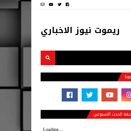
ريموت نيوز الاخباري
عونا
فة الحدث الاسبوعي