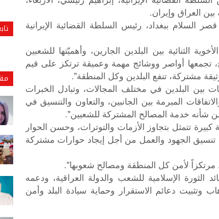
بين العراق وإيران.
ر السلام ببغداد، رئيس السلطة القضائية الإيرانية
تاب
خوية الثنائية بين البلدين الجارين، وأهميّتها للشعبين
، تجمعها أواصر ووشائج مهمة وعميقة ترتكز على قيم
ثيقة مشتركة، تنفع البلدين وكل المنطقة".
مقا
ت بين البلدين في مختلف المجالات، وتبادل الخبرات
تفاقات المبرمة بين الجانبين، والتعاون والتنسيق في
من شأنه خدمة المصالح المشتركة للشعبين".
 كبيرة تتمثل بتجاوز الأزمات والتوترات، وحسن الحوار
ة تنسيق الجهود والعمل من أجل إيجاد حوارات مشتركة
د مرتكزاً لأمن كل المنطقة ومصالح شعوبها".
ئد
الثورة
الإسلامية
للشعب
والدولة
العراقية،
ودعمه
هاب
وتثبيت
دعائم
الاستقرار
وحماية
سيادة
البلد
وأمن