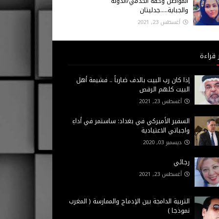
المواطن وحقه الخدمي/الدولة
والجباية.....جدليتان
أغسطس 23, 2021
 قراءة
إذا كان رب البيت بالدف ضارباً .. فشيمة أهل
البيت كلهم الرقص
أغسطس 23, 2021
السفير الأميركي في بغداد: ساستمر في أداءِ
واجباتي الاعتيادية
ديسمبر 03, 2020
رجائي
أغسطس 23, 2021
التربية الدامجة بين الإدماج والممارسة ( المغرب
نموذجا )