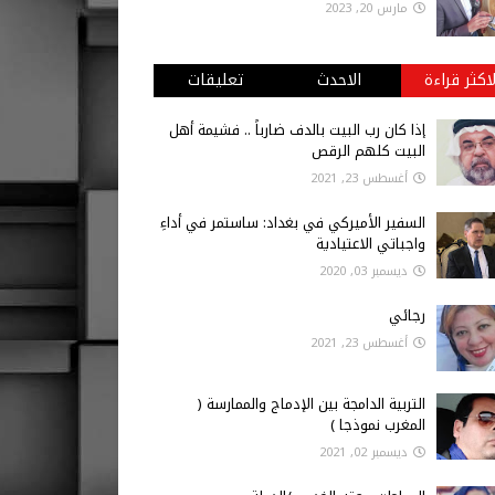
مارس 20, 2023
لاكثر قراءة
الاحدث
تعليقات
إذا كان رب البيت بالدف ضارباً .. فشيمة أهل
البيت كلهم الرقص
أغسطس 23, 2021
السفير الأميركي في بغداد: ساستمر في أداءِ
واجباتي الاعتيادية
ديسمبر 03, 2020
رجائي
أغسطس 23, 2021
التربية الدامجة بين الإدماج والممارسة (
المغرب نموذجا )
ديسمبر 02, 2021