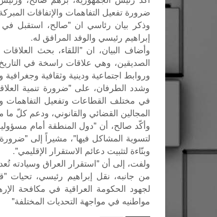
ضرورة تفعيل التفاهمات والإتفاقات المبركة 
وذكر بيان رئاسي ان "صالح، استقبل في قص
إبراهيم رئيسي والوفد المرافق له.
وأضاف البيان، ان "اللقاء، بحث العلاقات الأ
الصديقين، وهي علاقات راسخة في التاريخ
وروابط اجتماعية ودينية وثقافية وجغرافية و
وشدد الطرفان، على "ضرورة تنمية العلاقا
في مختلف القطاعات وتفعيل التفاهمات والا
المجالين القضائي والقانوني، ودعم كلّ ما 
وأكّد صالح، أن "دول المنطقة أمام مسؤولية
لتسوية المشاكل فيها"، مشيراً إلى "ضرور
وبنّاءة لتثبيت دعائم الاستقرار الإقليمي".
ولفت، إلى أن "استقرار العراق وسيادته تُع
"
من
جانبه،
نقل
إبراهيم
رئيسي،
تحيات
قا
لجهود
الحكومة
العراقية
في
مكافحة
الإر
"
مواطنيه
في
مواجهة
التحديات
المختلفة