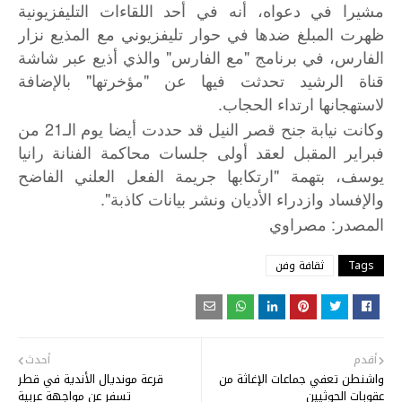
مشيرا في دعواه، أنه في أحد اللقاءات التليفزيونية
ظهرت المبلغ ضدها في حوار تليفزيوني مع المذيع نزار
الفارس، في برنامج "مع الفارس" والذي أذيع عبر شاشة
قناة الرشيد تحدثت فيها عن "مؤخرتها" بالإضافة
لاستهجانها ارتداء الحجاب.
وكانت نيابة جنح قصر النيل قد حددت أيضا يوم الـ21 من
فبراير المقبل لعقد أولى جلسات محاكمة الفنانة رانيا
يوسف، بتهمة "ارتكابها جريمة الفعل العلني الفاضح
والإفساد وازدراء الأديان ونشر بيانات كاذبة".
:
المصدر
مصراوي
Tags
ثقافة وفن
أقدم
أحدث
واشنطن تعفي جماعات الإغاثة من
قرعة مونديال الأندية في قطر
عقوبات الحوثيين
تسفر عن مواجهة عربية