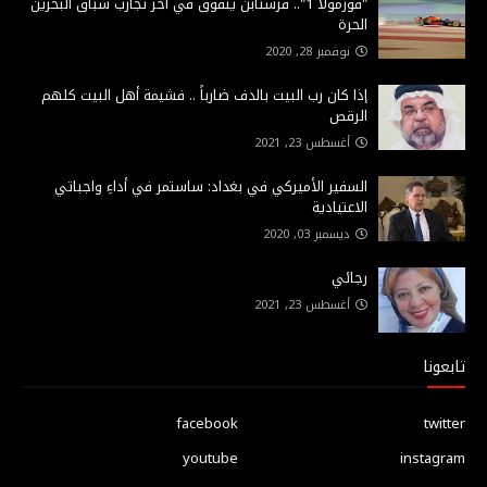
"فورمولا 1".. فرستابن يتفوق في آخر تجارب سباق البحرين
الحرة
نوفمبر 28, 2020
إذا كان رب البيت بالدف ضارباً .. فشيمة أهل البيت كلهم
الرقص
أغسطس 23, 2021
السفير الأميركي في بغداد: ساستمر في أداءِ واجباتي
الاعتيادية
ديسمبر 03, 2020
رجائي
أغسطس 23, 2021
تابعونا
facebook
twitter
youtube
instagram