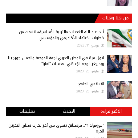
من هنا وهناك
أ‌. د. عبد الله الغصاب: «التربية الأساسية» انتهت من
خطوات الاعتماد الأكاديمي والمؤسسي
يونيو 11, 2023
لأول مرة في الوطن العربي نجمة الموضة والجمال جورجينا
رودريغز الوجه الإعلاني لعدسات "أمارا"
مارس 25, 2023
الاعلامي الجامع
مارس 20, 2023
الاكثر قراءة
الاحدث
تعليقات
"فورمولا 1".. فرستابن يتفوق في آخر تجارب سباق البحرين
الحرة