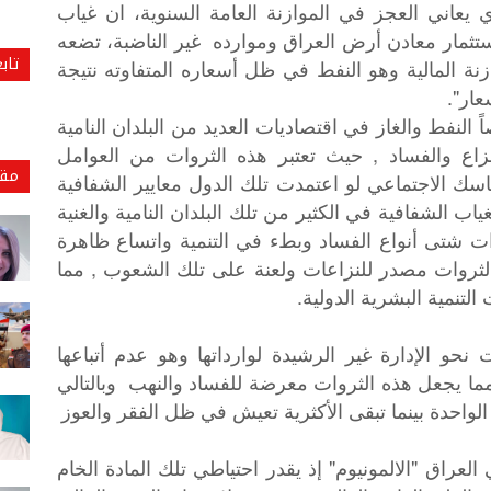
ي يعاني العجز في الموازنة العامة السنوية، ان غياب
تثمار معادن أرض العراق وموارده غير الناضبة، تضعه
تاب
ة المالية وهو النفط في ظل أسعاره المتفاوته نتيجة
عار".
النفط والغاز في اقتصاديات العديد من البلدان النامية
لنزاع والفساد , حيث تعتبر هذه الثروات من العوامل
مقا
اسك الاجتماعي لو اعتمدت تلك الدول معايير الشفافية
غياب الشفافية في الكثير من تلك البلدان النامية والغنية
ات شتى أنواع الفساد وبطء في التنمية واتساع ظاهرة
الثروات مصدر للنزاعات ولعنة على تلك الشعوب , مما
تنمية البشرية الدولية.
نحو الإدارة غير الرشيدة لوارداتها وهو عدم أتباعها
مما يجعل هذه الثروات معرضة للفساد والنهب وبالتالي
لواحدة بينما تبقى الأكثرية تعيش في ظل الفقر والعوز
لعراق "الالمونيوم" إذ يقدر احتياطي تلك المادة الخام