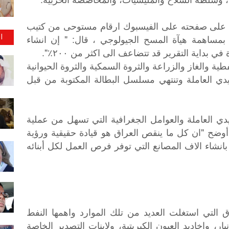
تب على صفحته على الفيسبوك ارقام مستوحى من كتيب
ا
 بمساهمة هيآة المسح الجيولوجي ، قال: " إن انشاء
في بداية التقرير قد تتضاعف الى اكثر من ٢٠٠٪".
ية والغاز والزراعة والثروة السمكية والثروة الحيوانية
دي العاملة وتنتهي مسلسل البطالة المكتوبة من قبل
يدي العاملة والعوامل الجغرافية التي تسهل من عملية
 أوضح "ان كل ما ينقص العراق هو قيادة حقيقية ورؤية
بانشاء الاف المصانع التي توفر فرص العمل لكل أبنائه
ق التي استغلت العديد من تلك الموارد واهمها النفط
ر، واخاديد العيون الكبريتية، ولاينات التصدير الخاصة