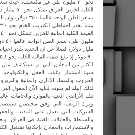
٩٠ دولار إذ تبلغ قيمته المالية الكلية نحو ٥.٤ مليار دولار".
الكثير من المعادن التي لم تستكشف مثل ا
سوء استثمار وغياب العقل والتكنولوجيا
الحروب والفساد الإداري والمالية والبريرو
لذلك البلد لم يقوده لغاية الآن العقول ال
تلك الأراضي الغنية بالموارد والخامات عالية 
الشركات التي تعمل على التنقيب والحفر
والسلطة والعائلات الغنية في العراق، وب
والاستثمارات والمعادن بإمكانها تشغيل الك
يترنح مابين احتجاجات وفساد وسوء الخدمة