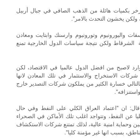
تزخر بكميات هائلة من الذهب الصافي في جبال أربيل
 ولكن يخشون التحدث بالامر".
ات واليورونيوم وتورونيوم وارسنك وابتايت ومعادن
 الشرقاط ولكن نتيجة سياسات الدول الخارجية تمنع
رد لاصبح من افضل الدول عالميا في الاقتصاد، لكن
ركات الاستخراج والاستثمار في تلك المعادن لانها
لتالي خسارة الكثير من يملكون شركات التصدير خارج
واستنزافه".
قال: ان "اعتماد العراق الكلي على النفط وفي حال
يا عن النفط، وتتواجد اغلب تلك الأماكن في الصحراء
أمين وحماية امنية عالية، لذلك تمتنع شركات الاستكشاف
ناطق، بسبب انها غير مؤمنة كليا".