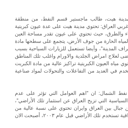
مدينة هيت، طالب ماجستير قسم النفط، من منطقة
غربي العراق: تحتوي مدينة هيت على عدة عيون كبريتية
بناء والطرق، حيث تحتوي على عيون تقدر مساحة العين
، تمتاز العيون بالمياه الحارة من جوف الأرض، يتجمع على سطحها مادة
ف المدينة"، وأيضا تستعمل للزيارات السياحية بسبب
ضى لعلاج امراض الجلدية والاورام واغلب تلك المناطق
ي مياه العيون الكبريتية تراكيز عالية من مادة الكبريت
دم في العديد من التفاعلات والتحولات لمواد صناعية
 الشمال: ان "اهم العوامل التي تؤثر على عدم
لسياسية التي تزيح العراق عن استثمار تلك الأراضي"،
ق ما بعد عام ٢٠٠٣ تخلى عن جبال بين العراق وايران تحتوي على نسبة عالية من
الحديد النقي الصافي وكانت الشركات العراقية تستخدم تلك الأراضي قبل عام ٢٠٠٣، أصبحت الان