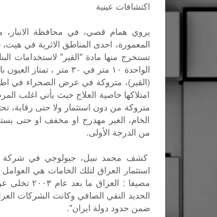
اكتشافات عينية
يروي همام قصي، في محافظة الانبار، 
المعمورة، احدى المناطق الاثرية في هيت، 
تستخرج منها مادة "القير" لاستخدامات ال
الواحدة ١٠ متر في ٣٠ متر 
(القير)، متروكة في عرض الصحراء في اطرا
امتلاكها خاصية العلاج حيث يأتي اغلب المر
متروكة من دون استثمار ولا حتى رقابة، تحتو
الخام، الغير مهدرج او مخفف او حتى يستخ
من الدرجة الأولى.
كشف محمد نبيل، جيولوجي في شركة نفط
استثمار العراق لتلك الخامات هي العوامل ا
مضيفا : العرا
ضمن حدود دولة ايران".