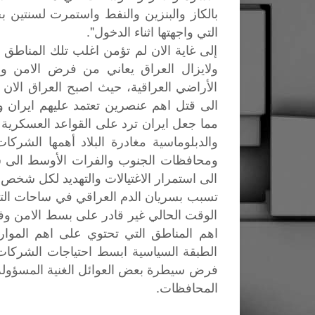
بالكاز والبنزين والنفط واستمرت لسنتين ب
التي واجهتها اثناء الدخول".
إلى غاية الان لم تؤمن اغلب تلك المناطق ال
ولايزال العراق يعاني من فرض الامن وإ
الأراضي العراقية، حيث اصبح العراق الان
الى قتل اهم عنصرين تعتمد عليهم ايران 
مما جعل ايران ترد على القواعد العسكرية ا
والدبلوماسية مغادرة البلاد أهمها الشركا
ومحافظات الجنوب والفرات الأوسط الى س
الى استمرار الاغتيالات والتهديد لكل شخص 
تسبب بسريان الدم العراقي في ساحات التح
الوقت الحالي غير قادر على بسط الامن 
اهم المناطق التي تحتوي على اهم الموارد
الطبقة السياسية ابسط احتياجات الشركات ال
فرض سيطرة بعض العوائل الغنية المسؤولة
المحافظات.