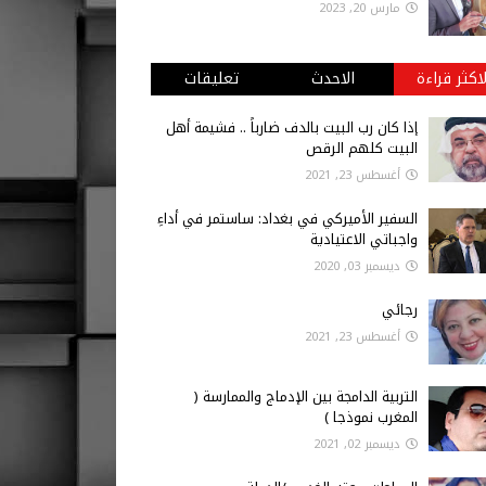
مارس 20, 2023
لاكثر قراءة
الاحدث
تعليقات
إذا كان رب البيت بالدف ضارباً .. فشيمة أهل
البيت كلهم الرقص
أغسطس 23, 2021
السفير الأميركي في بغداد: ساستمر في أداءِ
واجباتي الاعتيادية
ديسمبر 03, 2020
رجائي
أغسطس 23, 2021
التربية الدامجة بين الإدماج والممارسة (
المغرب نموذجا )
ديسمبر 02, 2021