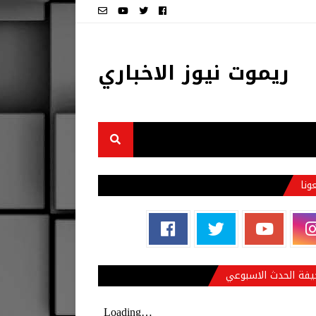
ريموت نيوز الاخباري
عونا
فة الحدث الاسبوعي