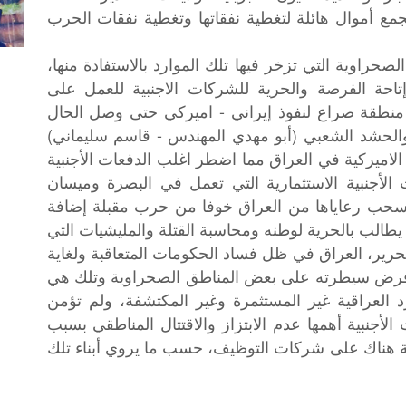
جمع أموال هائلة لتغطية نفقاتها وتغطية نفقات الحرب
صحراوية التي تزخر فيها تلك الموارد بالاستفادة منها،
تاحة الفرصة والحرية للشركات الاجنبية للعمل على
 منطقة صراع لنفوذ إيراني - اميركي حتى وصل الحال
والحشد الشعبي (أبو مهدي المهندس - قاسم سليماني)
لاميركية في العراق مما اضطر اغلب الدفعات الأجنبية
ت الأجنبية الاستثمارية التي تعمل في البصرة وميسان
حب رعاياها من العراق خوفا من حرب مقبلة إضافة
يطالب بالحرية لوطنه ومحاسبة القتلة والمليشيات التي
رير، العراق في ظل فساد الحكومات المتعاقبة ولغاية
وفرض سيطرته على بعض المناطق الصحراوية وتلك هي
 العراقية غير المستثمرة وغير المكتشفة، ولم تؤمن
أجنبية أهمها عدم الابتزاز والاقتتال المناطقي بسبب
 هناك على شركات التوظيف، حسب ما يروي أبناء تلك