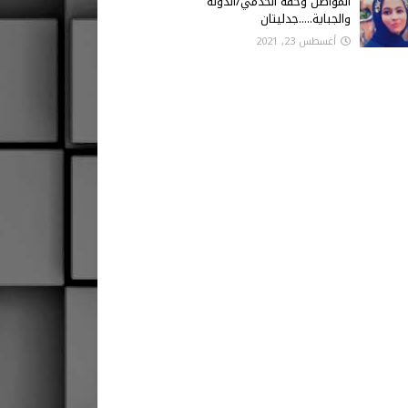
المواطن وحقه الخدمي/الدولة
والجباية.....جدليتان
أغسطس 23, 2021