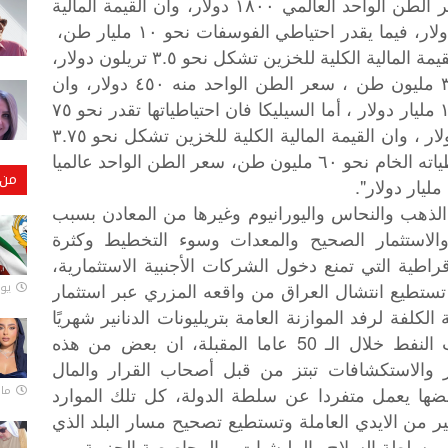
نحو ٣٠ مليون طن غير مكتشف، حيثُ سعر الطن الواحد العالمي ١٨٠٠ دولار، وان القيمة المالية
الكلية لخزين العراق تشكل نحو ٥٠ مليار دولار، فيما يقدر احتياطي الفوسفات نحو ١٠ مليار طن،
بسعر الطن الواحد عالميا ٣٥٠ دولار، وان القيمة المالية الكلية للخزين تشكل نحو ٣.٥ تريلون دولار،
بينما يقدر احتياطي الكبريت الخام نحو ٣٢٠ مليون طن ، سعر الطن الواحد منه ٤٥٠ دولار، وان
القيمة الكلية المالية للخزين تشكل نحو ١٤٠ مليار دولار ، أما السيليكا فان احتياطياتها تقدر نحو ٧٥
مليون طن، سعر الطن الواحد عالميا ٥٠ دولار ، وان القيمة المالية الكلية للخزين تشكل نحو ٣.٧٥
مليار دولار، فضلاً عن ان الحديد يقدر احتياطياته الخام نحو ٦٠ مليون طن، سعر الطن الواحد عالميا
من 
لذهب والنحاس واليورانيوم وغيرها من المعادن بسبب
 والاستثمار الصحيح والمعدات وسوء التخطيط وكثرة
قراطية التي تمنع دخول الشركات الأجنبية الاستثمارية،
تي تستطيع انتشال العراق من واقعه المزري عبر استثمار
يونيو
الكلفة لرفد الموازنة العامة بتريليونات الدنانير شهريًا
وترك الريعية التي وفق مختصين سينضب النفط خلال الـ 50 عاما المقبلة، ان بعض من هذه
 والاستكشافات تبتز من قبل أصحاب القرار والمال
مارس 
عضها يعمل متفردا عن سلطة الدولة، كل تلك الموارد
ثير من الايدي العاملة وتستطيع تصحيح مسار البلد الذي
، وسلطة السلاح والمليشيات، والمحاصصة الحزبية.