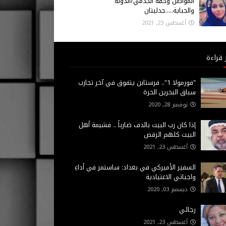
المواطن وحقه الخدمي/الدولة
والجباية.....جدليتان
أغسطس 23, 2021
 قراءة
"فورمولا 1".. فرستابن يتفوق في آخر تجارب
سباق البحرين الحرة
نوفمبر 28, 2020
إذا كان رب البيت بالدف ضارباً .. فشيمة أهل
البيت كلهم الرقص
أغسطس 23, 2021
السفير الأميركي في بغداد: ساستمر في أداءِ
واجباتي الاعتيادية
ديسمبر 03, 2020
رجائي
أغسطس 23, 2021