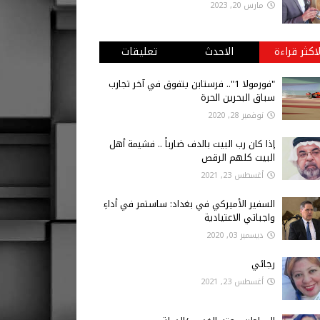
مارس 20, 2023
لاكثر قراءة
الاحدث
تعليقات
"فورمولا 1".. فرستابن يتفوق في آخر تجارب
سباق البحرين الحرة
نوفمبر 28, 2020
إذا كان رب البيت بالدف ضارباً .. فشيمة أهل
البيت كلهم الرقص
أغسطس 23, 2021
السفير الأميركي في بغداد: ساستمر في أداءِ
واجباتي الاعتيادية
ديسمبر 03, 2020
رجائي
أغسطس 23, 2021