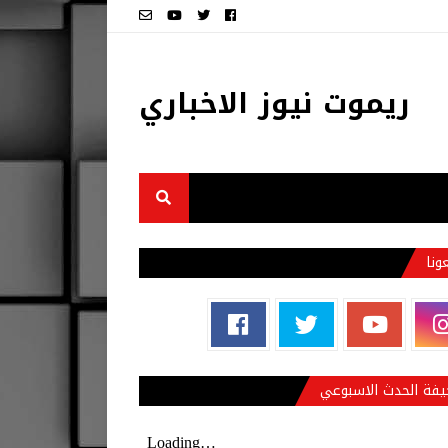
ريموت نيوز الاخباري
عونا
فة الحدث الاسبوعي