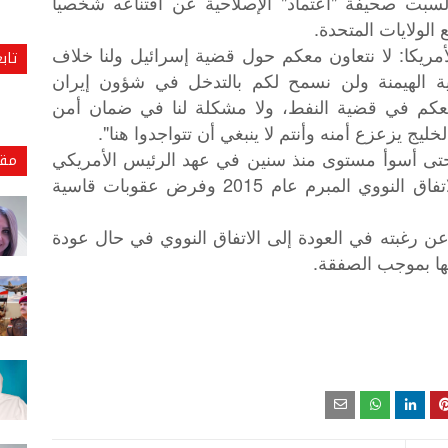
سبت صحيفة "اعتماد" الإصلاحية عن اقتناعه شخصيا
 الولايات المتحدة.
مريكا: لا نتعاون معكم حول قضية إسرائيل ولنا خلاف
تاب
ة الهيمنة ولن نسمح لكم بالتدخل في شؤون إيران
 معكم في قضية النفط، ولا مشكلة لنا في ضمان أمن
لخليج يزعزع أمنه وأنتم لا ينبغي أن تتواجدوا هنا".
تى أسوأ مستوى منذ سنين في عهد الرئيس الأمريكي
مقا
السابق دونالد ترامب الذي انسحب من الاتفاق النووي المبرم عام 2015 وفرض عقوبات قاسية
ن رغبته في العودة إلى الاتفاق النووي في حال عودة
تها بموجب الصفقة.