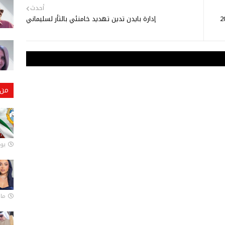
أحدث
كورونا تتراجع إلى أقل من 200
إدارة بايدن تدين تهديد خامنئي بالثأر لسليماني
من 
يونيو
مارس 