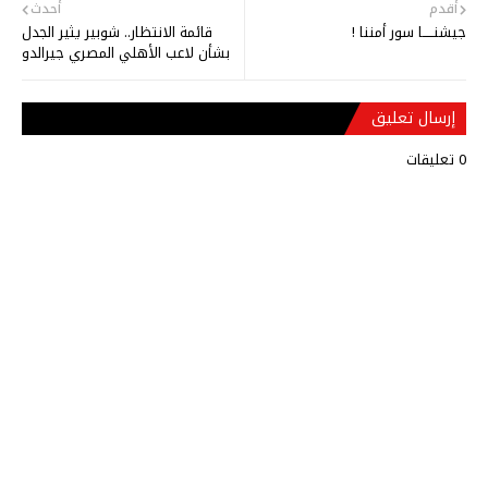
أقدم
أحدث
جيشنـــــا سور أمننا !
قائمة الانتظار.. شوبير يثير الجدل
بشأن لاعب الأهلي المصري جيرالدو
إرسال تعليق
0 تعليقات