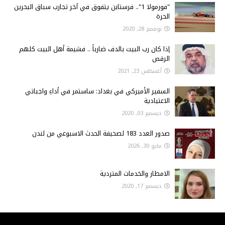
"فورمولا 1".. فرستابن يتفوق في آخر تجارب سباق البحرين
الحرة
نوفمبر 28, 2020
إذا كان رب البيت بالدف ضارباً .. فشيمة أهل البيت كلهم
الرقص
أغسطس 23, 2021
السفير الأميركي في بغداد: ساستمر في أداءِ واجباتي
الاعتيادية
ديسمبر 03, 2020
صدور العدد 183 لصحيفة الحدث الاسبوعي من لندن
مايو 30, 2026
الامطار والخدمات المتردية
ديسمبر 17, 2020